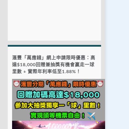
滙豐「萬應錢」網上申請限時優惠：高
達$18,000回贈兼抽獎有機會贏走一球
里數 + 實際年利率低至1.88%！