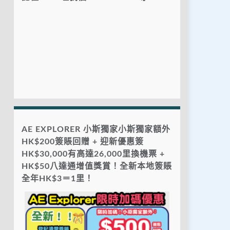
AE EXPLORER 小斯獨家小斯獨家額外
HK$200簽賬回贈 + 迎新優惠簽
HK$30,000有高達26,000里換機票 +
HK$50八達通增值獎賞！全新本地簽賬
全年HK$3＝1里！