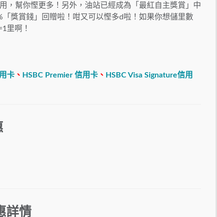
用，幫你慳更多！另外，油站已經成為「最紅自主獎賞」中
6%「獎賞錢」回贈啦！咁又可以慳多d啦！如果你想儲里數
=1里啊！
信用卡
、
HSBC Premier 信用卡
、
HSBC Visa Signature信用
惠
惠
詳情