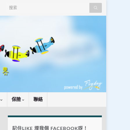
Search for:
識
保險
聯絡
記住LIKE 埋我個 FACEBOOK呀！