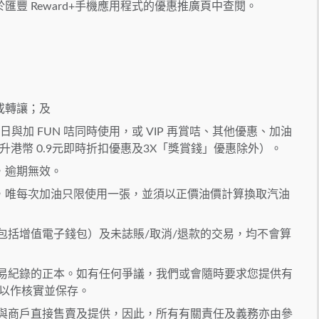
豐 Reward+手機應用程式的優惠推廣頁中查閱。
或轉讓；及
日與加 FUN 咭同時使用，或 VIP 再賞咭、其他優惠、加油
每公升港幣 0.9元即時折扣優惠及3X「獎賞錢」優惠除外）。
，逾期無效。
，唯每次加油只限使用一張，並須以正價油價計算換取汽油
包括增值電子錢包）及未誌賬/取消/退款的交易，均不會算
易紀錄的正本。如有任何爭議，我們或會隨時要求您提供有
，以作核實並保存。
與商戶直接售賣及提供，因此，所有有關責任及義務亦由參