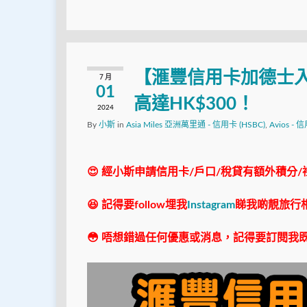
【滙豐信用卡加德士
7 月
01
高達HK$300！
2024
By
小斯
in
Asia Miles 亞洲萬里通 - 信用卡 (HSBC)
,
Avios - 
😍 經小斯申請信用卡/戶口/稅貸有額外積分/
😆 記得要follow埋我
Instagram
睇我啲靚旅行
😳 唔想錯過任何優惠或消息，記得要訂閱我既