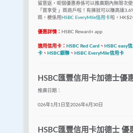
留意返，呢個優惠券係可以推廣期內無限次使
「賞享受 」既商戶啦！有揀就可以賺高達3.
既，梗係用
HSBC EveryMile信用卡
啦，HK$2
優惠詳情：
HSBC Reward+ app
適用信用卡：
HSBC Red Card
、
HSBC easy
卡
、
HSBC銀聯
、
HSBC EveryMile信用卡
HSBC匯豐信用卡加德士優
推廣日期：
026年1月1日至2026年6月30日
HSBC匯豐信用卡加德士 優