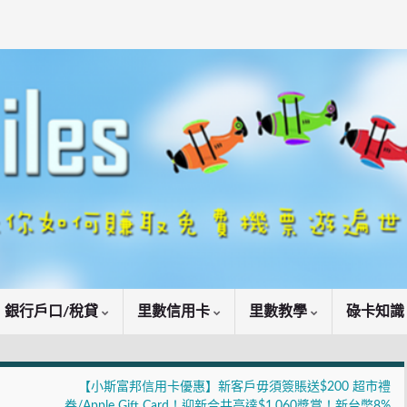
銀行戶口/稅貸
里數信用卡
里數教學
碌卡知
【小斯富邦信用卡優惠】新客戶毋須簽賬送$200 超市禮
券/Apple Gift Card！迎新合共高達$1,060獎賞！新台幣8%