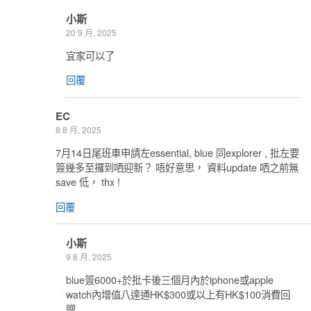
小斯
20 9 月, 2025
宜家可以了
回覆
EC
8 8 月, 2025
7月14日尾班車申請左essential, blue 同explorer , 批左要
簽幾多至攞到哂迎新？ 唔好意思， 資料update 哂之前無
save 低， thx !
回覆
小斯
9 8 月, 2025
blue簽6000+於批卡後三個月內於iphone或apple
watch內增值八達通HK$300或以上有HK$100消費回
贈