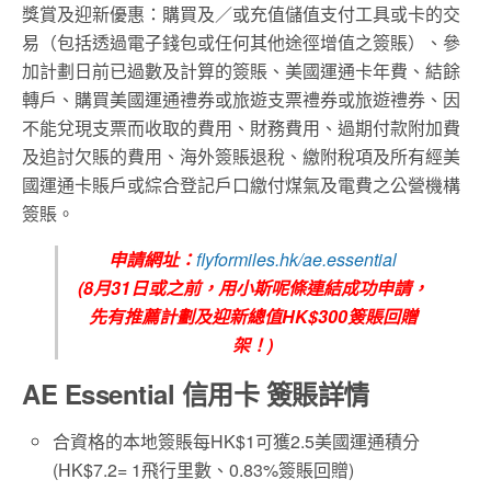
獎賞及迎新優惠：購買及／或充值儲值支付工具或卡的交
易（包括透過電子錢包或任何其他途徑增值之簽賬）、參
加計劃日前已過數及計算的簽賬、美國運通卡年費、結餘
轉戶、購買美國運通禮券或旅遊支票禮券或旅遊禮券、因
不能兌現支票而收取的費用、財務費用、過期付款附加費
及追討欠賬的費用、海外簽賬退稅、繳附稅項及所有經美
國運通卡賬戶或綜合登記戶口繳付煤氣及電費之公營機構
簽賬。
申請網址：
flyformiles.hk/ae.essential
(8月31日或之前，用小斯呢條連結成功申請，
先有推薦計劃及迎新總值HK$300簽賬回贈
架！)
AE Essential 信用卡 簽賬詳情
合資格的本地簽賬每HK$1可獲2.5美國運通積分
(HK$7.2= 1飛行里數、0.83%簽賬回贈)