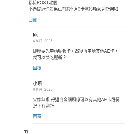
都係POST呢個
不過提返你如果已有其他AE卡就拎唔到迎新架啦
回覆
kk
4 8 月, 2025
即喺要先申請呢張卡，然後再申請其他AE卡，
就可以雙吃迎新？
回覆
小斯
6 8 月, 2025
宜家無啦 得返白金細頭係可以有其他AE卡既情
況下有迎新
回覆
Tt