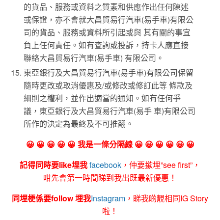
的貨品、服務或資料之質素和供應作出任何陳述
或保證，亦不會就大昌貿易行汽車(易手車)有限公
司的貨品、服務或資料所引起或與 其有關的事宜
負上任何責任。如有查詢或投訴，持卡人應直接
聯絡大昌貿易行汽車(易手車) 有限公司。
東亞銀行及大昌貿易行汽車(易手車)有限公司保留
隨時更改或取消優惠及/或修改或修訂此等 條款及
細則之權利，並作出適當的通知。如有任何爭
議，東亞銀行及大昌貿易行汽車(易手 車)有限公司
所作的決定為最終及不可推翻。
😀 😀 😀 😀 😀 我是一條分隔線 😀 😀 😀 😀 😀 😀
記得同時要like埋我
facebook
，仲要撳埋”see first”，
咁先會第一時間睇到我出既最新優惠！
同埋梗係要follow 埋我
Instagram
，睇我啲靚相同IG Story
啦！