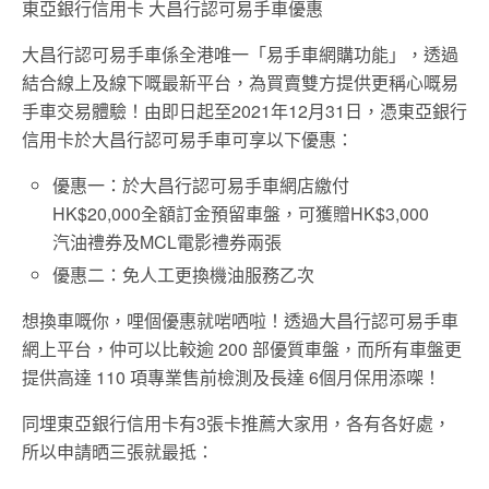
東亞銀行信用卡 大昌行認可易手車優惠
大昌行認可易手車係全港唯一「易手車網購功能」，透過
結合線上及線下嘅最新平台，為買賣雙方提供更稱心嘅易
手車交易體驗！由即日起至2021年12月31日，憑東亞銀行
信用卡於大昌行認可易手車可享以下優惠：
優惠一：於大昌行認可易手車網店繳付
HK$20,000全額訂金預留車盤，可獲贈HK$3,000
汽油禮券及MCL電影禮券兩張
優惠二：免人工更換機油服務乙次
想換車嘅你，哩個優惠就啱哂啦！透過大昌行認可易手車
網上平台，仲可以比較逾 200 部優質車盤，而所有車盤更
提供高達 110 項專業售前檢測及長達 6個月保用添㗎！
同埋東亞銀行信用卡有3張卡推薦大家用，各有各好處，
所以申請晒三張就最抵：