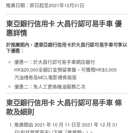
推廣日期：即日起至2021年12月31日
東亞
銀
行
信用卡 大昌行認可易手車
優
惠
詳情
於推廣期內，憑東亞銀行信用卡於大昌行認可易手車可享以
下優惠：
優惠一：於大昌行認可易手車網店繳付
HK$20,000全額訂金預留車盤，可獲贈HK$3,000
汽油禮券及MCL電影禮券兩張
優惠二：免人工更換機油服務乙次
東亞
銀
行
信用卡
大昌行認可易手車
條
款及細則
推廣期由 2021 年 10 月 11 日至 2021 年 12 月 31
日(包括首尾兩天) (下稱「推廣期」) 。