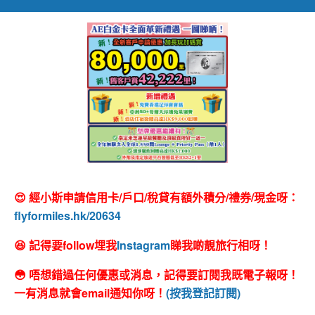
😍 經小斯申請信用卡/戶口/稅貸有額外積分/禮券/現金呀：
flyformiles.hk/20634
😆 記得要follow埋我
Instagram
睇我啲靚旅行相呀！
😳 唔想錯過任何優惠或消息，記得要訂閱我既電子報呀！
一有消息就會email通知你呀！
(按我登記訂閱)