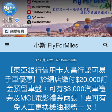
小斯 FlyForMiles
1 12 月, 2021 • No Comments
【東亞銀行信用卡大昌行認可易
手車優惠】於網店繳付$20,000訂
金預留車盤，可有$3,000汽車禮
券及MCL電影禮券兩張！更可有
免人工更換機油服務一次！