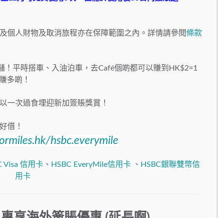
及個人財物及取消旅程亦在保障範圍之內。詳情請參閱
條款
儲！平時搭車、入油泊車，去Café個啲都可以賺到HK$2=1
賺多啲！
以一次過食埋迎新加簽賬獎賞！
好借！
formiles.hk/hsbc.everymile
C Visa 信用卡
、
HSBC EveryMile信用卡
、
HSBC銀聯雙幣信
用卡
2/里專享海外簽賬優惠 (延長啊)