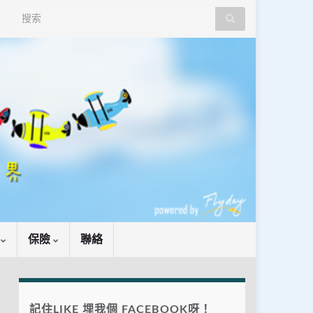
Search for:
識
保險
聯絡
記住LIKE 埋我個 FACEBOOK呀！