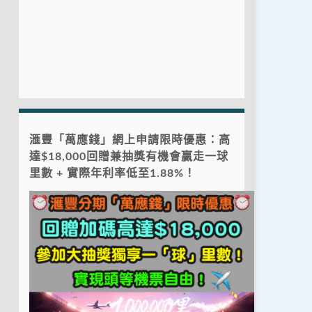
滙豐「萬應錢」網上申請限時優惠：高
達$18,000回贈兼抽獎有機會贏走一球
里數 + 實際年利率低至1.88%！