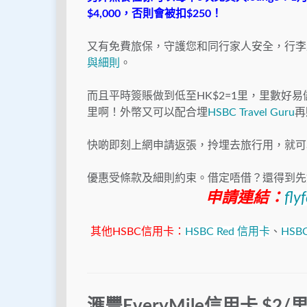
$4,000，否則會被扣$250！
又有免費旅保，
守護您和同行家人安全，
行李
與細
則
。
而且平時簽賬做到低至HK$2=1里，里數好易
里啊！外幣又可以配合埋
HSBC Travel Guru
再
快啲即刻上網申請返張，拎埋去旅行用，就可
優惠受條款及細則約束。借定唔借？還得到先
申請連結：
fly
其他HSBC信用卡：
HSBC Red 信用卡
、
HSB
滙豐EveryMile信用卡 $