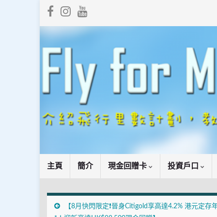
主頁
簡介
現金回贈卡
投資戶口
【8月快閃限定❗晉身Citigold享高達4.2% 港元定存