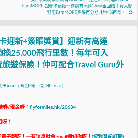
EarnMORE 銀聯卡簽賬一律賺有高達2%現金回贈！買大額
野用EarnMORE簽賬再分期共賺4%回贈！
e信用卡迎新+簽賬獎賞】迎新有高達
夠換25,000飛行里數！每年可入
旅遊保險！仲可配合Travel Guru外
信用卡 (HSBC)
,
現金回贈 – 信用卡 (HSBC)
禮券/現金呀：
flyformiles.hk/20634
相呀！
電子報呀！一有消息就會email通知你呀！
(按我登記訂閱)