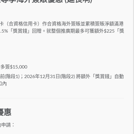
e信用卡（合資格信用卡）作合資格海外簽賬並累積簽賬淨額滿港
外1.5%「獎賞錢」回贈。就整個推廣期最多可獲額
外$225「獎
簽$15,000
前(階段1)；2026年12月31日(階段2) 將額外「獎賞錢」自動
口內
新優惠
成功申請：