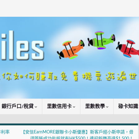
銀行戶口/稅貸
里數信用卡
里數教學
碌卡知
年利率
【安信EarnMORE銀聯卡小斯優惠】新客戶經小斯申請，毋
須簽賬成功批核就有HK$500！連迎新賺高達$1,500！