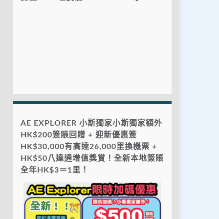
AE EXPLORER 小斯獨家小斯獨家額外
HK$200簽賬回贈 + 迎新優惠簽
HK$30,000有高達26,000里換機票 +
HK$50八達通增值獎賞！全新本地簽賬
全年HK$3＝1里！