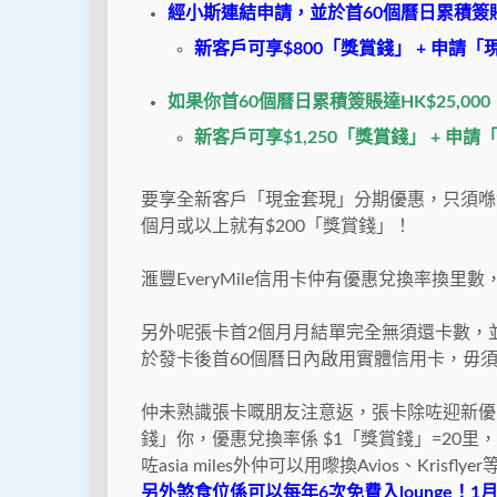
經小斯連結申請，並於首60個曆日累積簽賬達
新客戶可享$800「獎賞錢」 + 申請
如果你首60個曆日累積簽賬達HK$25,00
新客戶可享$1,250「獎賞錢」 + 申
要享全新客戶「現金套現」分期優惠，只須喺發卡
個月或以上就有$200「獎賞錢」！
滙豐EveryMile信用卡仲有優惠兌換率換里數
另外呢張卡首2
個月月結單完全無須還卡數，
於發卡後首60
個曆日
內
啟用實體信用卡
，毋須
仲未熟識張卡嘅朋友注意返，張卡除咗迎新優
錢」你，優惠兌換率係 $1「獎賞錢」=20
咗asia miles外仲可以用嚟換Avios、Kr
另外煞食位係可以每年6次免費入lounge！