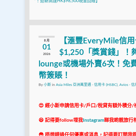
*！迎新高達HK$98,500現金回贈】
【滙豐EveryMil
8 月
01
$1,250「獎賞錢」！
2026
lounge或機場外賣6次！免費
幣簽賬！
By
小斯
in
Asia Miles 亞洲萬里通 - 信用卡 (HSBC)
,
Avios - 
😍 經小斯申請信用卡/戶口/稅貸有額外積分/
😆 記得要follow埋我
Instagram
睇我啲靚旅行
😳 唔想錯過任何優惠或消息，記得要訂閱我既