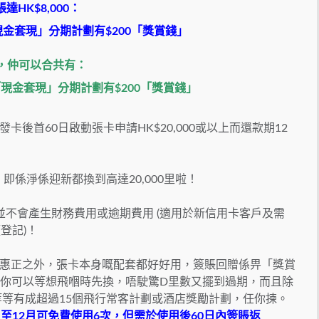
HK$8,000：
「現金套現」分期計劃有$200「獎賞錢」
0，仲可以合共有
：
請「現金套現」分期計劃有$200「獎賞錢」
後首60日啟動張卡申請HK$20,000或以上而還款期12
，即係淨係迎新都換到高達20,000里啦！
並不會
產生財務費用或逾期費用 (
適用於新信用卡客
戶及需
登記)！
惠正之外，張卡本身嘅配套都好好用，簽賬回贈係畀「獎賞
里，你可以等想飛嗰時先換，唔駛驚D里數又擺到過期，而且除
isflyer等等有成超過15個飛行常客計劃或酒店獎勵計劃，任你揀。
1月至12月可免費使用6次，但需於使用後60日內簽賬返