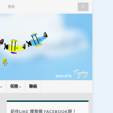
Search for:
識
保險
聯絡
記住LIKE 埋我個 FACEBOOK呀！