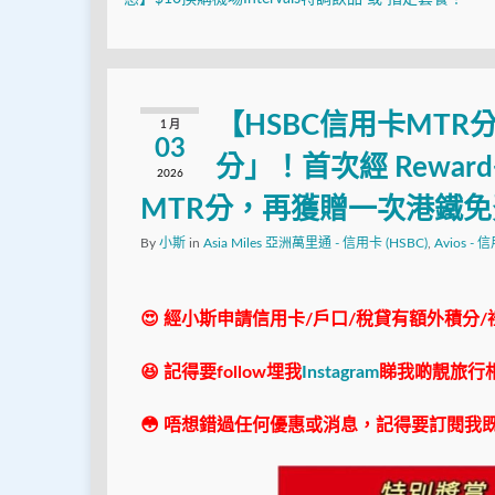
【HSBC信用卡MTR分
1 月
03
分」！首次經 Rewa
2026
MTR分，再獲贈一次港鐵
By
小斯
in
Asia Miles 亞洲萬里通 - 信用卡 (HSBC)
,
Avios - 
😍 經小斯申請信用卡/戶口/稅貸有額外積分/
😆 記得要follow埋我
Instagram
睇我啲靚旅行
😳 唔想錯過任何優惠或消息，記得要訂閱我既