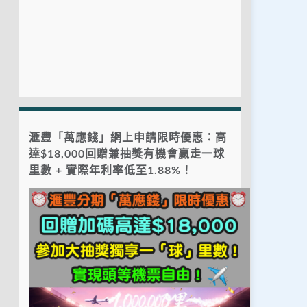
滙豐「萬應錢」網上申請限時優惠：高
達$18,000回贈兼抽獎有機會贏走一球
里數 + 實際年利率低至1.88%！