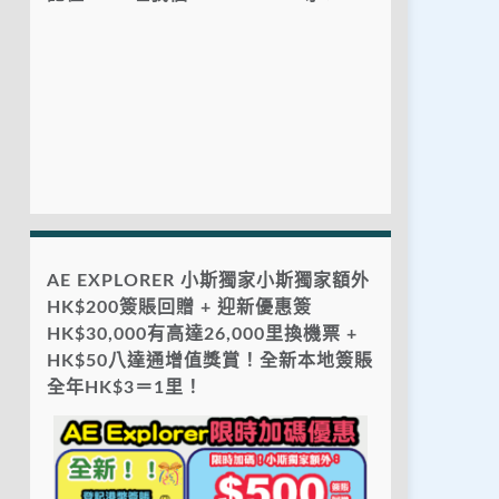
AE EXPLORER 小斯獨家小斯獨家額外
HK$200簽賬回贈 + 迎新優惠簽
HK$30,000有高達26,000里換機票 +
HK$50八達通增值獎賞！全新本地簽賬
全年HK$3＝1里！