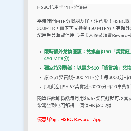
HSBC信用卡MTR分優惠
平時儲開MTR分嘅朋友仔，注意啦！HSBC
300MTR，而家可兌換到450 MTR分，有額外50
記用戶兼滙豐信用卡持卡人透過滙豐Reward+
限時額外兌換優惠：兌換首$150「獎賞錢」
450 MTR分)
獨家特別獎賞：以最少$10「獎賞錢」兌
原本$1獎賞錢=300 MTR分！每3000分=
即係話用$6.67獎賞錢=3000分=$10車費
簡單來說即係話每月用$6.67獎賞錢就可以
柴灣坐到屯門都得，價值HK$30.2嫁！
優惠詳情：HSBC Reward+ App