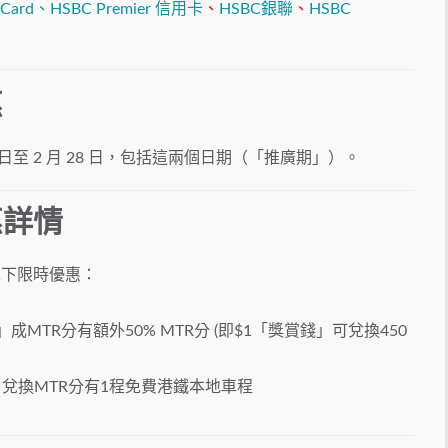
 Card、
HSBC Premier 信用卡
、
HSBC銀聯
、
HSBC
惠
2 日至 2 月 28 日，包括這兩個日期（「推廣期」）。
惠詳情
以下限時優惠：
MTR分有額外50% MTR分 (即$1「獎賞錢」可兌換450
」兌換MTR分有1程免費港鐵本地車程