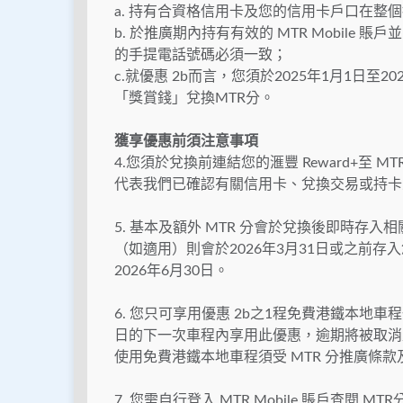
a. 持有合資格信用卡及您的信用卡戶口在整
b. 於推廣期內持有有效的 MTR Mobile 賬戶並
的手提電話號碼必須一致；
c.就優惠 2b而言，您須於2025年1月1日至2
「獎賞錢」兌換MTR分。
獲享優惠前須注意事項
4.您須於兌換前連結您的滙豐 Reward+至 
代表我們已確認有關信用卡、兌換交易或持卡
5. 基本及額外 MTR 分會於兌換後即時存入相關
（如適用）則會於2026年3月31日或之前存入您
2026年6月30日。
6. 您只可享用優惠 2b之1程免費港鐵本
日的下一次車程內享用此優惠，逾期將被取消及
使用免費港鐵本地車程須受 MTR 分推廣條
7. 您需自行登入 MTR Mobile 賬戶查閱 