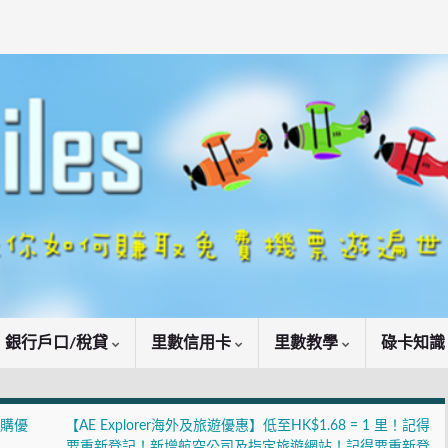
銀行戶口/稅貸
里數信用卡
里數教學
碌卡知
吧換購優
【AE Explorer海外及旅遊優惠】低至HK$1.68 = 1 里！記得
要重新登記！新增航空公司及指定旅遊網站！記得要重新登