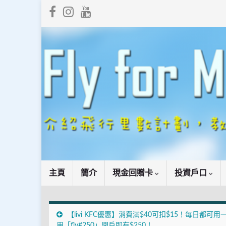
主頁
簡介
現金回贈卡
投資戶口
【livi KFC優惠】消費滿$40可扣$15！每日都可用
用「fly#250」開戶即有$250！