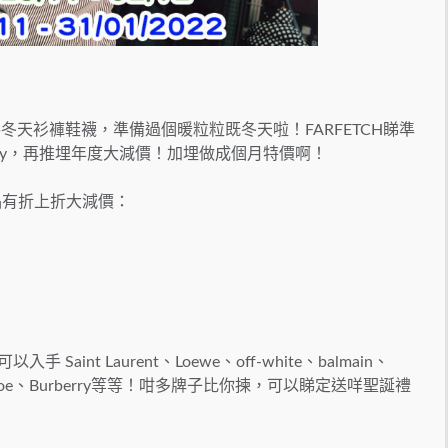
冬天衫褲鞋襪，準備過個暖粒粒既冬天啦！FARFETCH睇準
nday，再推埋年度大減價！加埋做成個月特價啊！
品有折上折大減價：
aint Laurent、Loewe、off-white、balmain、
vani、Chloe、Burberry等等！咁多牌子比你揀，可以睇定送咩聖誕禮