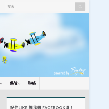
Search for:
識
保險
聯絡
記住LIKE 埋我個 FACEBOOK呀！