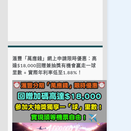
滙豐「萬應錢」網上申請限時優惠：高
達$18,000回贈兼抽獎有機會贏走一球
里數 + 實際年利率低至1.88%！