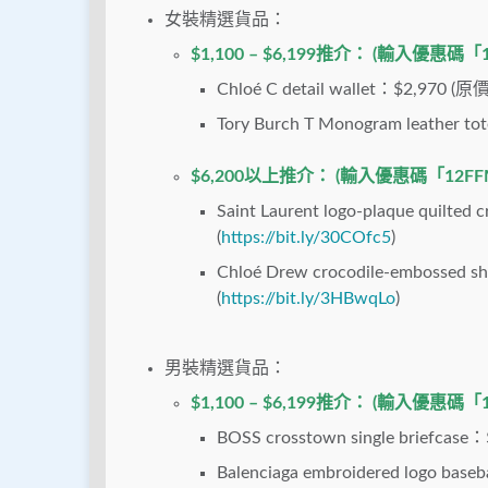
女裝精選貨品：
$1,100 – $6,199推介： (輸入優
Chloé
C detail wallet：$2,970 (原
Tory Burch
T Monogram leather t
$6,200以上推介： (輸入優惠碼「12
Saint Laurent
logo-plaque quilte
(
https://bit.ly/30COfc5
)
Chloé
Drew crocodile-embossed 
(
https://bit.ly/3HBwqLo
)
男裝精選貨品：
$1,100 – $6,199推介： (輸入優
BOSS crosstown single briefcase
：$
Balenciaga
embroidered logo baseba