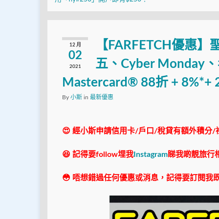
【FARFETCH優
12 月
02
五、Cyber Monday
2021
Mastercard® 88折 + 8%
By
小斯
in
最新優惠
😍 經小斯申請信用卡/戶口/稅貸有額外積分/
😆 記得要follow埋我
Instagram
睇我啲靚旅行
😳 唔想錯過任何優惠或消息，記得要訂閱我既