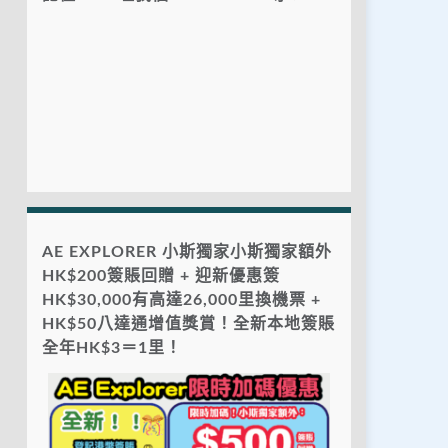
AE EXPLORER 小斯獨家小斯獨家額外
HK$200簽賬回贈 + 迎新優惠簽
HK$30,000有高達26,000里換機票 +
HK$50八達通增值獎賞！全新本地簽賬
全年HK$3＝1里！