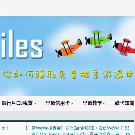
銀行戶口/稅貸
里數信用卡
里數教學
碌卡知
一次！
【一齊WeWa搶鑊金】安信EarnMORE / 安信WeWa卡 $5
買到Mrs. Fields Cookies HK$15電子現金券一張！