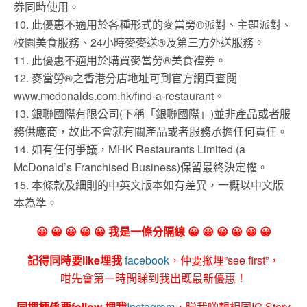
券同時使用。
10. 此優惠不適用於各種形式的麥當勞®派對、主題派對、
校園美食服務、24小時麥麥送®及第三方外送服務。
11. 此優惠不適用於購買麥當勞®美食禮券。
12. 麥當勞®之香港分店地址可到官方網頁查閱
www.mcdonalds.com.hk/find-a-restaurant。
13. 銀聯國際有限公司(下稱「銀聯國際」)並非產品或者服
務供應商，故此不會就有關產品或者服務承擔任何責任。
14. 如有任何爭議，MHK Restaurants Limited (a
McDonald’s Franchised Business)保留最終決定權。
15. 本條款及細則的中英文版本如有差異，一概以中文版
本為準。
😀 😀 😀 😀 😀 我是一條分隔線 😀 😀 😀 😀 😀 😀
記得同時要like埋我
facebook
，仲要撳埋”see first”，
咁先會第一時間睇到我出既最新優惠！
同埋梗係要follow 埋我
Instagram
，睇我啲靚相同IG Story