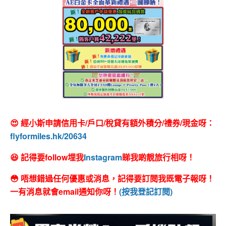
😍 經小斯申請信用卡/戶口/稅貸有額外積分/禮券/現金呀：
flyformiles.hk/20634
😆 記得要follow埋我
Instagram
睇我啲靚旅行相呀！
😳 唔想錯過任何優惠或消息，記得要訂閱我既電子報呀！
一有消息就會email通知你呀！
(按我登記訂閱)