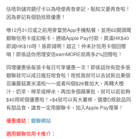
估唔到儲完鏡仔卡以為唔使再食麥記，點知又要再食啦！
因為麥記有個勁抵既優惠！
喺12月31日或之前用麥當勞App手機點餐，並用62開頭嘅
銀聯信用卡或扣帳卡，通過Apple Pay付款，買滿HK$40
即減HK$10呀！係即減啊！超正！仲未計信用卡個回贈
喎！即係話你用埋安信earnMORE就再多2%回贈啦！
同埋優惠係每張卡每日可享優惠一次！即係話你有勁多張
銀聯就可以成日瘋狂咁食啦！咁抵我就可以去試新出果個
忌廉蘑菇粟米湯啦～～或者叫個$26餐加大，再轉大橙
汁、奶茶、檸茶或檸水，再加多個蘋果批，就可以岩岩夠
$40用呢個優惠啦！+$4就可以有大薯條、健康D既飲品同
有甜品食，識食一定用銀聯卡，加入Apple Pay埋單！
優惠連結：
銀聯網站
適用銀聯信用卡推介：