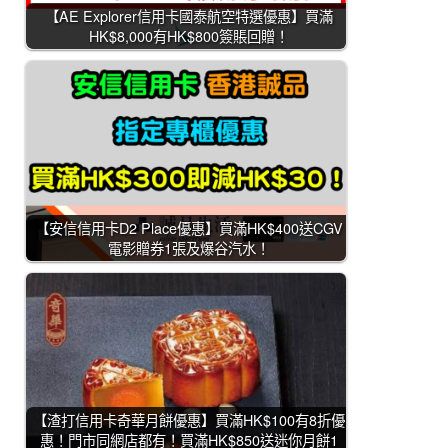
【AE Explorer信用卡國泰航空特選優惠】買滿
HK$8,000有HK$800簽賬回贈！
【安信信用卡D2 Place優惠】買滿HK$400送CGV
電影贈券1張及爆谷汽水！
【渣打信用卡奇華月餅優惠】買滿HK$100有8折優
惠！門市同網店都有！買滿HK$850送迷你月餅1