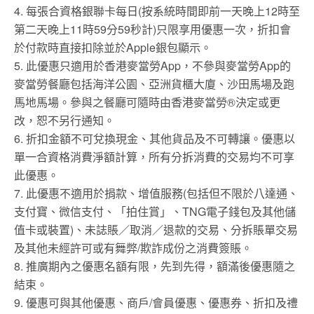
4. 每張合資格銀聯卡每日(按系統時間即前一天晚上12時至
第二天晚上11時59分59秒計)只限享用優惠一次，折扣會
於付款時直接扣除並於Apple銀包顯示。
5. 此優惠只適用於香港麥當勞App，不參與麥當勞App的
麥當勞餐廳包括海洋公園、亞洲貨櫃大廈、沙田馬場及跑
馬地馬場。參與之餐廳可隨時由香港麥當勞®決定或更
改，恕不另行通知。
6. 折扣金額不可兌換現金、其他貨品及不可轉讓。優惠以
單一合資格消費淨額計算，所有分拆消費的交易均不可享
此優惠。
7. 此優惠不適用於捐款、增值服務(包括但不限於八達通、
支付寶、微信支付、「拍住賞」、TNG電子錢包及其他儲
值卡或裝置)、未誌賬／取消／退款的交易、分拆賬單交易
及其他未經許可或有舞弊/欺詐成份之消費簽賬。
8. 推廣期內之優惠名額有限，先到先得，額滿後優惠隨之
結束。
9. 優惠可與其他優惠、商戶/會員優惠、優惠券、折扣及禮