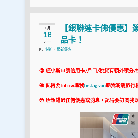
【銀聯連卡佛優惠】簽
1 月
18
品卡！
2022
By
小斯
in
最新優惠
😍 經小斯申請信用卡/戶口/稅貸有額外積分/
😆 記得要follow埋我
Instagram
睇我啲靚旅行
😳 唔想錯過任何優惠或消息，記得要訂閱我既