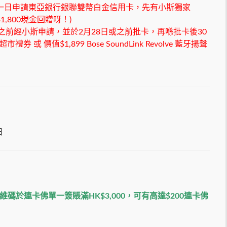
um卡，再於同一日申請東亞銀行銀聯雙幣白金信用卡，先有小斯獨家
HK$1,800現金回贈呀！)
或之前經小斯申請，並於2月28日或之前批卡，再喺批卡後30
 超市禮券 或 價值$1,899 Bose SoundLink Revolve 藍牙揚聲
日
於連卡佛單一簽賬滿HK$3,000，可有高達$200連卡佛