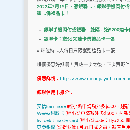
2022年2月15日，憑銀聯卡、銀聯手機閃付或
連卡佛禮品卡！
銀聯手機閃付或銀聯二維碼：送$200連
銀聯卡：送$150連卡佛禮品卡一張
# 每位持卡人每日只限獲贈禮品卡一張
哩個優惠好抵啊！買咗一次之後，下次買嘢仲
優惠詳情：
https://www.unionpayintl.com/ca
銀聯信用卡推介：
安信Earnmore
(經小斯申請額外多$500，迎新簽$
WeWa銀聯卡
(經小斯申請額外多$500，迎新簽$
livi debit mastercard
(經小斯code：fly#250
東亞銀聯
(記得要喺1月31日或之前，新客戶