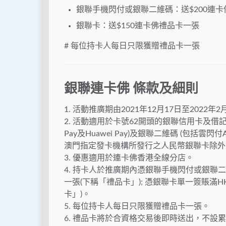
銀聯手機閃付或銀聯二維碼：送$200連
銀聯卡：送$150連卡佛禮品卡一張
# 每位持卡人每日只限獲贈禮品卡一張
銀聯連卡佛 條款及細則
1. 活動推廣期由2021年12月17日至2022
2. 活動適用於卡號62開頭的銀聯信用卡及借記卡
Pay及Huawei Pay)及銀聯二維碼 (包
澳門指定發卡機構所發行之人民幣銀聯卡除外
3. 優惠適用於連卡佛香港全線分店。
4. 持卡人於推廣期內憑銀聯手機閃付或銀聯二維
一張(下稱「禮品卡」); 憑銀聯卡單一簽賬滿HK
卡」)。
5. 每位持卡人每日只限獲贈禮品卡一張。
6. 禮品卡將於合資格交易後即時送出，不設