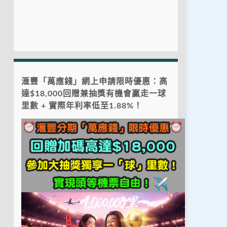
滙豐「萬應錢」網上申請限時優惠：高
達$18,000回贈兼抽獎有機會贏走一球
里數 + 實際年利率低至1.88%！