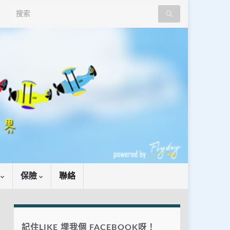
Search for:
識
保險
聯絡
記住LIKE 埋我個 FACEBOOK呀！