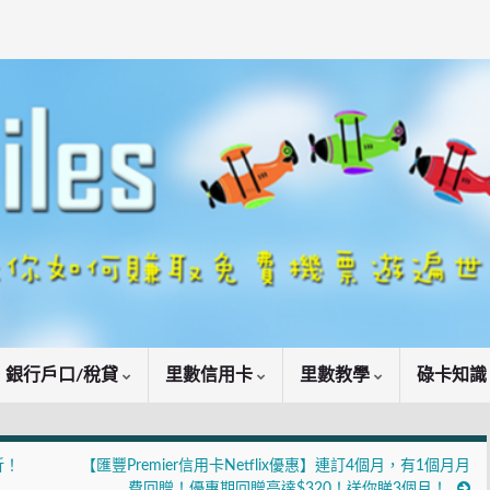
銀行戶口/稅貸
里數信用卡
里數教學
碌卡知
折！
【匯豐Premier信用卡Netflix優惠】連訂4個月，有1個月月
費回贈！優惠期回贈高達$320！送你睇3個月！