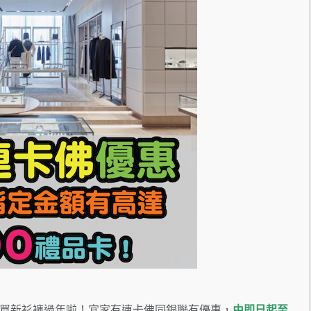
ng買新衫褲過年啦！宜家有連卡佛同銀聯有優惠，
由即日起至