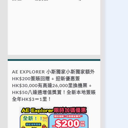
AE EXPLORER 小斯獨家小斯獨家額外
HK$200簽賬回贈 + 迎新優惠簽
HK$30,000有高達26,000里換機票 +
HK$50八達通增值獎賞！全新本地簽賬
全年HK$3＝1里！