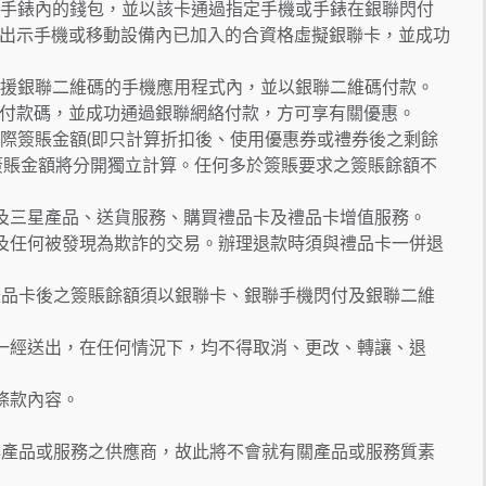
機或手錶內的錢包，並以該卡通過指定手機或手錶在銀聯閃付
出示手機或移動設備內已加入的合資格虛擬銀聯卡，並成功
於支援銀聯二維碼的手機應用程式內，並以銀聯二維碼付款。
付款碼，並成功通過銀聯網絡付款，方可享有關優惠。
實際簽賬金額(即只計算折扣後、使用優惠券或禮券後之剩餘
簽賬金額將分開獨立計算。任何多於簽賬要求之簽賬餘額不
果及三星產品、送貨服務、購買禮品卡及禮品卡增值服務。
賬及任何被發現為欺詐的交易。辦理退款時須與禮品卡一併退
。使用禮品卡後之簽賬餘額須以銀聯卡、銀聯手機閃付及銀聯二維
品一經送出，在任何情況下，均不得取消、更改、轉讓、退
關條款內容。
)並非產品或服務之供應商，故此將不會就有關產品或服務質素