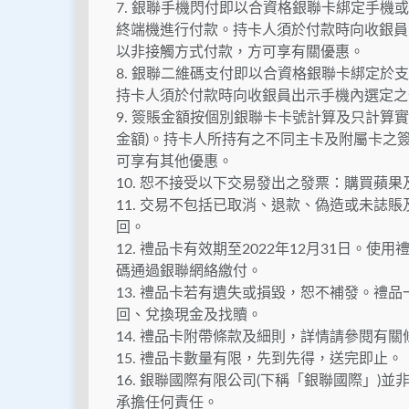
7. 銀聯手機閃付即以合資格銀聯卡綁定手
終端機進行付款。持卡人須於付款時向收銀員
以非接觸方式付款，方可享有關優惠。
8. 銀聯二維碼支付即以合資格銀聯卡綁定
持卡人須於付款時向收銀員出示手機內選定之
9. 簽賬金額按個別銀聯卡卡號計算及只計算
金額)。持卡人所持有之不同主卡及附屬卡之
可享有其他優惠。
10. 恕不接受以下交易發出之發票：購買蘋
11. 交易不包括已取消、退款、偽造或未誌
回。
12. 禮品卡有效期至2022年12月31日
碼通過銀聯網絡繳付。
13. 禮品卡若有遺失或損毀，恕不補發。禮
回、兌換現金及找贖。
14. 禮品卡附帶條款及細則，詳情請參閱有
15. 禮品卡數量有限，先到先得，送完即止。
16. 銀聯國際有限公司(下稱「銀聯國際」
承擔任何責任。