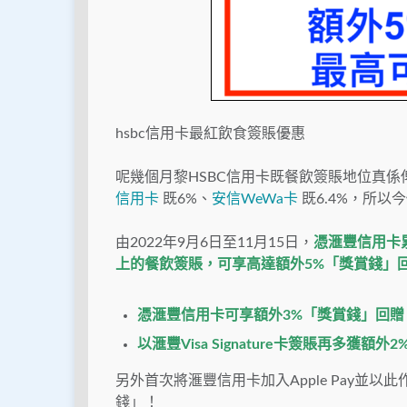
hsbc信用卡最紅飲食簽賬優惠
呢幾個月黎HSBC信用卡既餐飲簽賬地位真係
信用卡
既6%、
安信WeWa卡
既6.4%，所以
由2022年9月6日至11月15日，
憑滙豐信用卡累
上的餐飲簽賬，可享高達額外5%「獎賞錢」回
憑滙豐信用卡可享額外3%「獎賞錢」回贈
以滙豐Visa Signature卡簽賬再多
另外首次將滙豐信用卡加入Apple Pay並以
錢」！