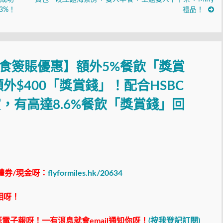
3%！
禮品！
飲食簽賬優惠】額外5%餐飲「獎賞
外$400「獎賞錢」！配合HSBC
自主獎賞，有高達8.6%餐飲「獎賞錢」回
禮券/現金呀：
flyformiles.hk/20634
相呀！
電子報呀！一有消息就會email通知你呀！
(按我登記訂閱)