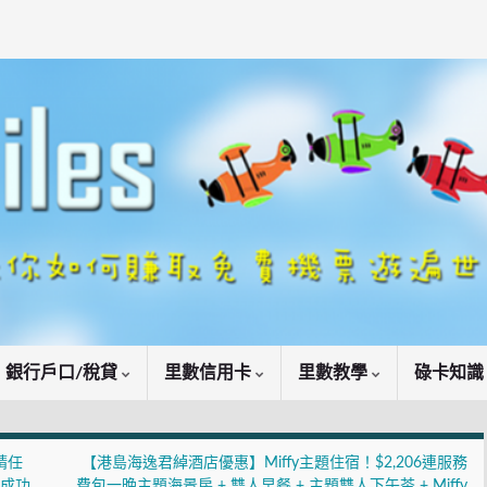
銀行戶口/稅貸
里數信用卡
里數教學
碌卡知
請任
【港島海逸君綽酒店優惠】Miffy主題住宿！$2,206連服務
上成功
費包一晚主題海景房 + 雙人早餐 + 主題雙人下午茶 + Miffy