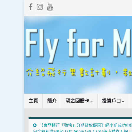
主頁
簡介
現金回贈卡
投資戶口
【東亞銀行「勁快」分期貸款優惠】經小斯成功申
何金額都送HK$1,000 Apple Gift Card/超市禮券！網