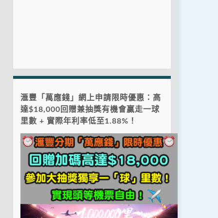
滙豐「萬應錢」網上申請限時優惠：高
達$18,000回贈兼抽獎有機會贏走一球
里數 + 實際年利率低至1.88%！