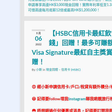
申請專享高達HK$3,000現金回贈！實際年利率低至1.3
可借高達每月底薪12倍或最高HK$1,200,000！
【HSBC信用卡最紅
9 月
06
錢」回贈！最多可賺額
2022
Visa Signature最紅
贈！
By
小斯
in
現金回贈 – 信用卡 (HSBC)
😍 經小斯申請信用卡/戶口/稅貸有額外積分/
😆 記得要follow埋我
Instagram
睇我啲靚旅行
😳 唔想錯過任何優惠或消息，記得要訂閱我既