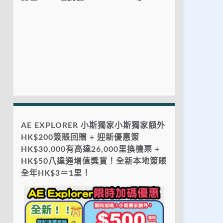
AE EXPLORER 小斯獨家小斯獨家額外
HK$200簽賬回贈 + 迎新優惠簽
HK$30,000有高達26,000里換機票 +
HK$50八達通增值獎賞！全新本地簽賬
全年HK$3＝1里！