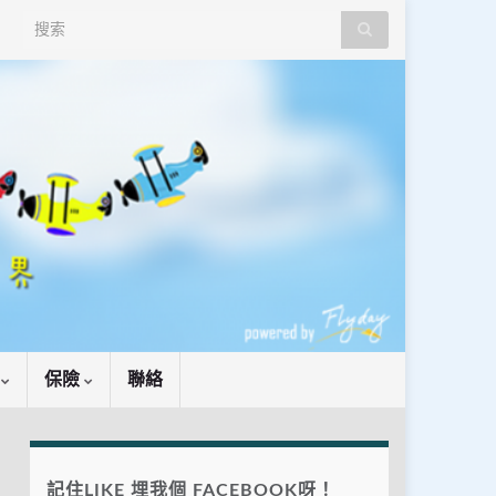
Search for:
識
保險
聯絡
記住LIKE 埋我個 FACEBOOK呀！