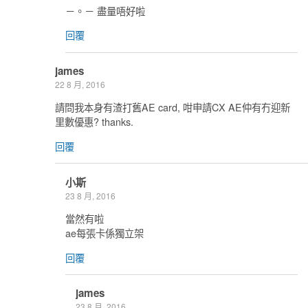
－。－ 盡量唔好啦
回覆
james
22 8 月, 2016
請問我本身有渣打舊AE card, 咁申請CX AE仲有冇迎新
里數優惠? thanks.
回覆
小斯
23 8 月, 2016
當然有啦
ae每張卡係獨立架
回覆
james
23 8 月, 2016