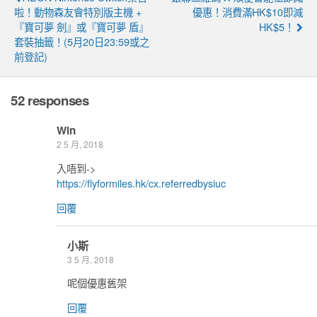
啦！動物森友會特別版主機 +
優惠！消費滿HK$10即減
『寶可夢 劍』或『寶可夢 盾』
HK$5！
套裝抽籤！(5月20日23:59或之
前登記)
52 responses
Win
2 5 月, 2018
入唔到->
https://flyformiles.hk/cx.referredbysiuc
回覆
小斯
3 5 月, 2018
呢個優惠舊架
回覆