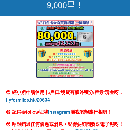
9,000里！
😍 經小斯申請信用卡/戶口/稅貸有額外積分/禮券/現金呀：
flyformiles.hk/20634
😆 記得要follow埋我
Instagram
睇我啲靚旅行相呀！
😳 唔想錯過任何優惠或消息，記得要訂閱我既電子報呀！