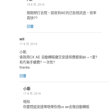
18 8 月, 2016
剛剛想打去問，就收到AE的已批核訊息，效率
真快??
回覆
wii
17 8 月, 2016
小斯,
係咪用CX AE 自動轉賬繳交安達保費都係$6 = 1里?
有冇無手續費? 一次性?
thanks
回覆
小斯
17 8 月, 2016
唔知
你要問返安達俾唔俾你用cx ae去做自動轉賬