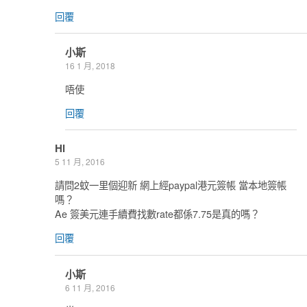
回覆
小斯
16 1 月, 2018
唔使
回覆
Hi
5 11 月, 2016
請問2蚊一里個迎新 網上經paypal港元簽帳 當本地簽帳
嗎？
Ae 簽美元連手續費找數rate都係7.75是真的嗎？
回覆
小斯
6 11 月, 2016