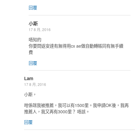
回覆
小斯
17 8 月, 2016
唔知的
你要問返安達有無得用cx ae做自動轉賬同有無手續
費
回覆
Lam
17 8 月, 2016
小斯，
咁係咪我被推薦，我可以有1500里。我申請OK後，我再
推薦人，我又再有3000里？ 唔該。
回覆