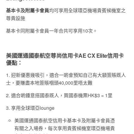
基本卡及附屬卡會員
均可享用全球環亞機場貴賓候機室之
尊貴設施
基本卡同附屬卡會員一年合共可享用10次。
美國運通國泰航空尊尚信用卡
AE
CX Elite
信用卡
優點：
1. 迎新優惠幾吸引，適合一啲會預知自己有大額簽賬既人
士，要賺盡本地簽賬嗰頭40,000里唔太難
2. 適合啲鍾意搭國泰既人，買國泰機票HK$3 = 1里
3. 享用全球環亞lounge
美國運通國泰航空信用卡基本卡及附屬卡會員憑
有關之入場券，每次享用貴賓候機室環亞機場貴