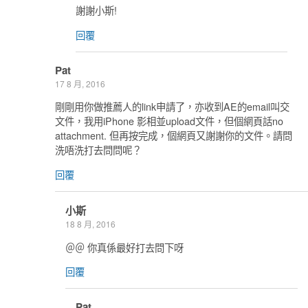
謝謝小斯!
回覆
Pat
17 8 月, 2016
剛剛用你做推薦人的link申請了，亦收到AE的email叫交
文件，我用iPhone 影相並upload文件，但個網頁話no
attachment. 但再按完成，個網頁又謝謝你的文件。請問
洗唔洗打去問問呢？
回覆
小斯
18 8 月, 2016
＠＠ 你真係最好打去問下呀
回覆
Pat