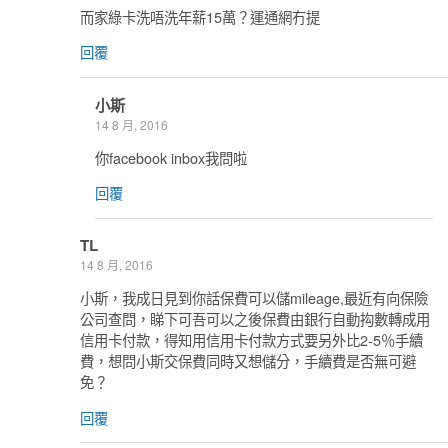
而家綠卡洗唔洗年薪15萬？運通網冇提
回覆
小斯
14 8 月, 2016
你facebook inbox我問啦
回覆
TL
14 8 月, 2016
小斯，我成日見到你話保費可以儲mileage,最近有向保險
公司查問，睇下可吾可以之後保費由銀行自動抅數轉成用
信用卡付款，得知用信用卡付款方式要另外比2-5％手續
費，想問小斯交保費同時又想儲分，手續費是否無可避
免？
回覆