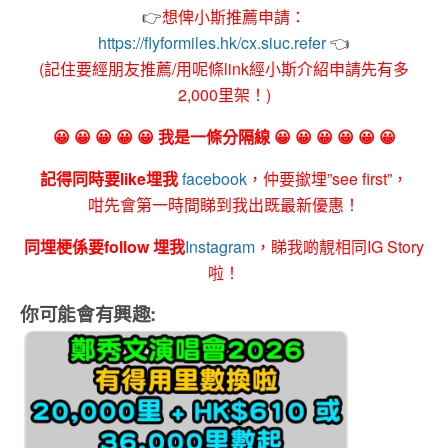
👉
想俾小斯推薦申請：
https://flyformiles.hk/cx.siuc.refer
👈
(記住要經朋友推薦/用呢條link經小斯介紹申請先有多
2,000里架！)
😀 😀 😀 😀 😀 我是一條分隔線 😀 😀 😀 😀 😀 😀
記得同時要like埋我
facebook
，仲要撳埋”see first”，
咁先會第一時間睇到我出既最新優惠！
同埋梗係要follow 埋我
Instagram
，睇我啲靚相同IG Story
啦！
你可能會有興趣: