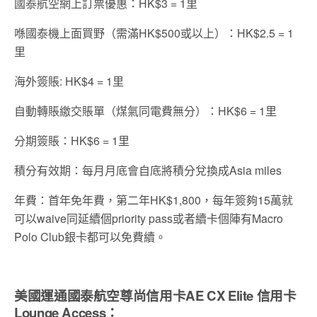
國泰航空網上訂票優惠：HK$3 = 1里
喺國泰機上面買野（需滿HK$500或以上）：HK$2.5 = 1
里
海外簽賬: HK$4 = 1里
自動轉賬繳交賬單（煤氣同電費無分）：HK$6 = 1里
分期簽賬：HK$6 = 1里
積分有效期：每月月底會自底將積分兌換成Asia miles
年費：首年免年費，第二年HK$1,800，每年簽夠15萬就
可以waive同延續個priority pass或者續卡個陣有Macro
Polo Club銀卡都可以免費續。
美國運通國泰航空尊尚信用卡
AE CX Elite
信用卡
Lounge Access
：