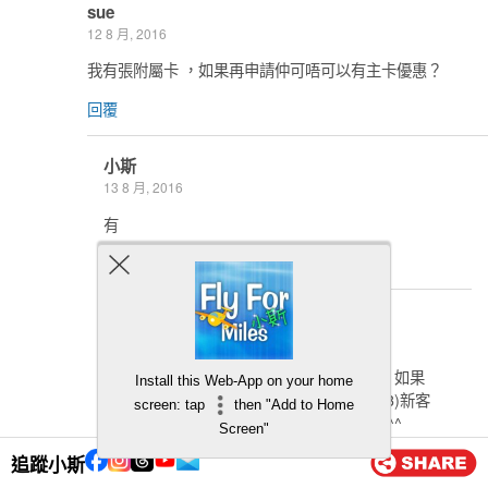
sue
12 8 月, 2016
我有張附屬卡 ，如果再申請仲可唔可以有主卡優惠？
回覆
小斯
13 8 月, 2016
有
回覆
Car
24 8 月, 2016
即係我女朋友係用緊我出俾佢張附屬卡，如果
Install this Web-App on your home
我而家推薦佢主卡，1)推薦人 2)受薦人 3)新客
screen: tap
then "Add to Home
戶迎新優惠 呢３樣都可以拎齊? Thanks^^
Screen"
回覆
追蹤小斯