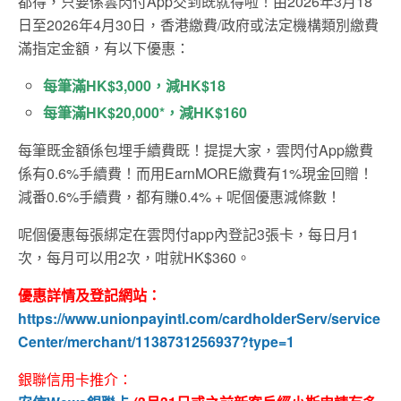
都得，只要係雲閃付App交到既就得啦！由2026年3月18
日至2026年4月30日，
香港繳費
/
政府或法定機構類別繳費
滿指定金額，有以下優惠
：
每筆滿HK$3,000，減HK$18
每筆滿HK$20,000*，減HK$160
每筆既金額係包埋手續費既！提提大家，雲閃付App繳費
係有0.6%手續費！而用EarnMORE繳費有1%現金回贈！
減番0.6%手續費，都有賺0.4% + 呢個優惠減條數！
呢個優惠每張綁定在雲閃付app內登記3張卡，每日月1
次，每月可以用2次，咁就HK$360。
優惠詳情及登記網站：
https://www.unionpayintl.com/cardholderServ/service
Center/merchant/1138731256937?type=1
銀聯信用卡推介：