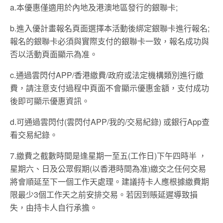
a.本優惠僅適用於內地及港澳地區發行的銀聯卡;
b.進入優計畫報名頁面選擇本活動後綁定銀聯卡進行報名;
報名的銀聯卡必須與實際支付的銀聯卡一致，報名成功與
否以活動頁面顯示為准。
c.通過雲閃付APP/香港繳費/政府或法定機構類別進行繳
費，請注意支付過程中頁面不會顯示優惠金額，支付成功
後即可顯示優惠資訊。
d.可通過雲閃付(雲閃付APP/我的/交易紀錄) 或銀行App查
看交易紀錄。
7.繳費之截數時間是逢星期一至五(工作日)下午四時半 ，
星期六、日及公眾假期(以香港時間為准)繳交之任何交易
將會順延至下一個工作天處理。建議持卡人應根據繳費期
限最少3個工作天之前安排交易。若因到賬延遲導致損
失，由持卡人自行承擔。