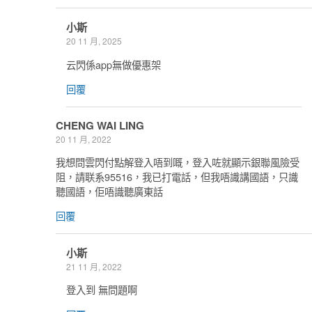
小斯
20 11 月, 2025
云閃係app無做優惠架
回覆
CHENG WAI LING
20 11 月, 2022
我想問雲閃付點解登入唔到嘅，登入咗就顯示銀聯風險受
阻，請联系95516，我已打電話，但我唔識講國語，只識
聽國語，佢唔識聽廣東話
回覆
小斯
21 11 月, 2022
登入到 無問題啊