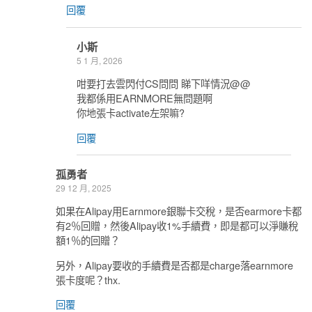
回覆
小斯
5 1 月, 2026
咁要打去雲閃付CS問問 睇下咩情況@@
我都係用EARNMORE無問題啊
你地張卡activate左架嘛?
回覆
孤勇者
29 12 月, 2025
如果在Alipay用Earnmore銀聯卡交稅，是否earmore卡都
有2％回贈，然後Alipay收1%手續費，即是都可以淨賺稅
額1％的回贈？
另外，Alipay要收的手續費是否都是charge落earnmore
張卡度呢？thx.
回覆