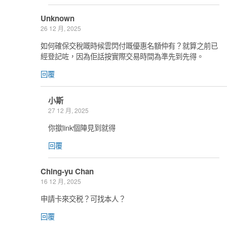
Unknown
26 12 月, 2025
如何確保交稅嘅時候雲閃付嘅優惠名額仲有？就算之前已
經登記咗，因為佢話按實際交易時間為準先到先得。
回覆
小斯
27 12 月, 2025
你撳link個陣見到就得
回覆
Ching-yu Chan
16 12 月, 2025
申請卡來交税？可找本人？
回覆