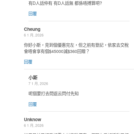
有D人話仲有 有D人話無 都係唔搏算吧?
回覆
Cheung
6 1 月, 2026
你好小斯，見到個優惠完左，但之前有登記，依家去交稅
會唔會享有個$45000減$360回贈？
回覆
小斯
7 1 月, 2026
呢個要打去問返云閃付先知
回覆
Unknow
6 1 月, 2026