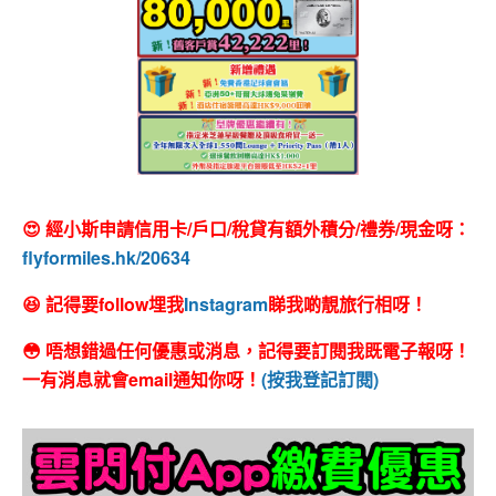
😍 經小斯申請信用卡/戶口/稅貸有額外積分/禮券/現金呀：
flyformiles.hk/20634
😆 記得要follow埋我
Instagram
睇我啲靚旅行相呀！
😳 唔想錯過任何優惠或消息，記得要訂閱我既電子報呀！
一有消息就會email通知你呀！
(按我登記訂閱)