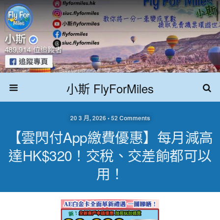
小斯 FlyForMiles
20 3 月, 2026 • 52 Comments
【雲閃付App繳費優惠】每月減高
達HK$320！交稅、交差餉都可以
用！