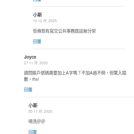
小斯
10 12 月, 2025
佢條款有寫交公共事務既話無分架
回覆
Joyce
27 11 月, 2025
請問賬戶號碼需要加上A字嗎？不加A過不倒，但驚入錯
數，thx!
回覆
小斯
30 11 月, 2025
唔洗＠＠
回覆