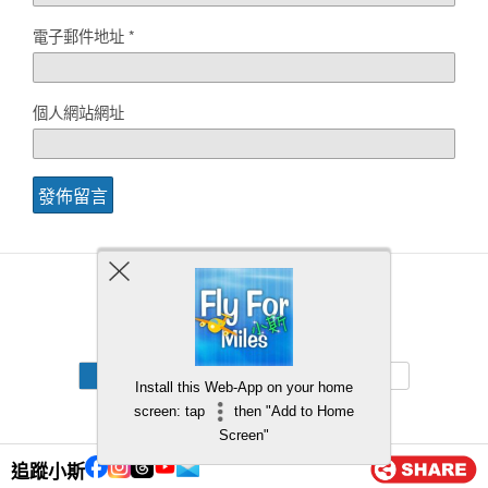
電子郵件地址
*
個人網站網址
Back to top
Mobile
Desktop
Install this Web-App on your home
screen: tap
then "Add to Home
Screen"
追蹤小斯