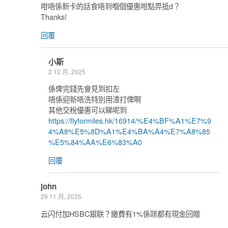
咁唔係新卡的話食唔到嗰個優惠咁點畀抵d？
Thanks!
回覆
小斯
2 12 月, 2025
係俾完錢先會見到扣左
唔係迎新唔洗特別用渣打俾啊
其他交稅優惠可以睇呢到
https://flyformiles.hk/16914/%E4%BF%A1%E7%9
4%A8%E5%8D%A1%E4%BA%A4%E7%A8%85
%E5%84%AA%E6%83%A0
回覆
john
29 11 月, 2025
云闪付加HSBC銀联？繳費有1%係咪都有現金回贈