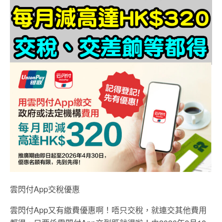
雲閃付App交稅優惠
雲閃付App又有繳費優惠啊！唔只交稅，就連交其他費用