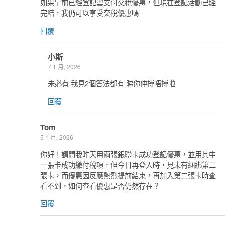
如果早前已經登記雲支付交稅優惠，但現在登記活動已經
完結，我仍可以享受交稅優惠嗎
回覆
小斯
7 1 月, 2026
未必有 我見2個答法都有 睇你仲搏唔搏啦
回覆
Tom
5 1 月, 2026
你好！請問我昨天用兩張銀聯卡成功登記優惠，並用其中
一張卡成功繳付稅項，但今日再登入時，見未有綑綁第二
張卡，而優惠因反應熱烈提前結束，再加入第二張卡時查
看不到，如何查看優惠是否仍然存在？
回覆