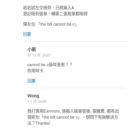
岩岩試左交唔到，已經無入A
登記唔到張單，轉第二張稅單都唔得
彈左句 「the bill cannot be c」
回覆
小斯
31 12 月, 2025
cannot be c係咩意思？？
你用咩卡
回覆
Wong
4 1 月, 2026
我打算用Earmore, 係輸入賬單號後, 按繳費, 都有出
現呢句「the bill cannot be c」，想問下有無解決方
法？Thanks!