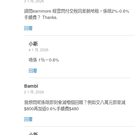
3 1 月, 2026
請問earnmore 經雲閃付交稅同差餉地租，係咪2%-0.6%
手續費？ Thanks.
回覆
小斯
4 1 月, 2026
唔係 1％－0.6%
回覆
Bambi
2 1 月, 2026
我想問呢係咪即刻會減嗰個回贈？例如交八萬元即是減
$800再加返0.6%手續費$480
回覆
小斯