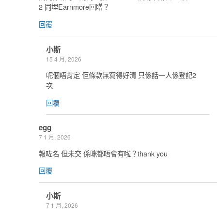
2 同埋Earnmore回贈？
回覆
小斯
15 4 月, 2026
呢個唔肯定 佢條款無寫得好清 只係話一人係登記2
次
回覆
egg
7 1 月, 2026
報咗名 但未交 係咪都唔會有啦？thank you
回覆
小斯
7 1 月, 2026