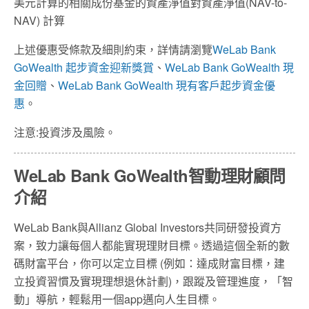
美元計算的相關成份基金的資產淨值對資產淨值(NAV-to-
NAV) 計算
上述優惠受條款及細則約束，詳情請瀏覽
WeLab Bank
GoWealth 起步資金迎新獎賞
、
WeLab Bank GoWealth 現
金回贈
、
WeLab Bank GoWealth 現有客戶起步資金優
惠
。
注意:投資涉及風險。
WeLab Bank GoWealth智動理財顧問
介紹
WeLab Bank
與
Allianz Global Investors
共同研發投資方
案，致力讓每個人都能實現理財目標。透過這個全新的數
碼財富平台，你可以定立目標
(
例如：達成財富目標，建
立投資習慣及實現理想退休計劃
)
，跟蹤及管理進度，「智
動」導航，輕鬆用一個
app
邁向人生目標。