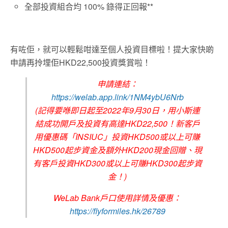
全部投資組合均 100% 錄得正回報**
有咗佢，就可以輕鬆咁達至個人投資目標啦！提大家快啲
申請再拎埋佢HKD22,500投資獎賞啦！
申請連結：
https://welab.app.link/1NM4ybU6Nrb
(記得要喺即日起至2022年9月30日，用小斯連
結成功開戶及投資有高達HKD22,500！新客戶
用優惠碼「INSIUC」投資HKD500或以上可賺
HKD500起步資金及額外HKD200現金回贈、現
有客戶投資HKD300或以上可賺HKD300起步資
金！)
WeLab Bank戶口使用詳情及優惠：
https://flyformiles.hk/26789