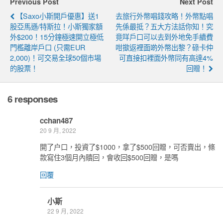
Previous Post
Next Post
【Saxo小斯開戶優惠】送1
去旅行外幣唱錢攻略！外幣點唱
股亞馬遜/特斯拉！小斯獨家額
先係最抵？五大方法話你知！究
外$200！15分鐘極速開立極低
竟咩戶口可以去到外地免手續費
門檻離岸戶口 (只需EUR
咁撳返裡面啲外幣出黎？碌卡仲
2,000)！可交易全球50個市場
可直接扣裡面外幣同有高達4%
的股票！
回贈！
6 responses
cchan487
20 9 月, 2022
開了户口，投資了$1000，拿了$500回贈，可否賣出，條
款寫住3個月內贖回，會收回$500回贈，是嗎
回覆
小斯
22 9 月, 2022