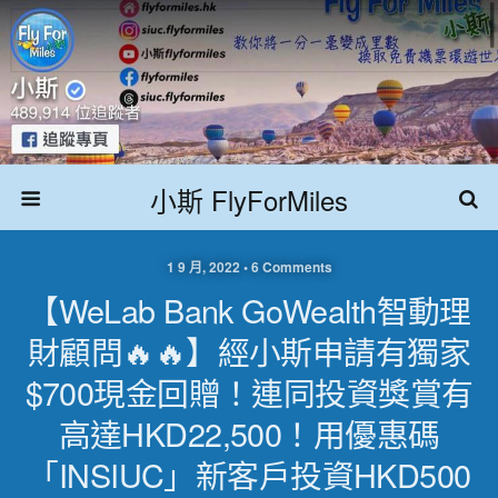
小斯 FlyForMiles
1 9 月, 2022 • 6 Comments
【WeLab Bank GoWealth智動理
財顧問🔥🔥】經小斯申請有獨家
$700現金回贈！連同投資獎賞有
高達HKD22,500！用優惠碼
「INSIUC」新客戶投資HKD500