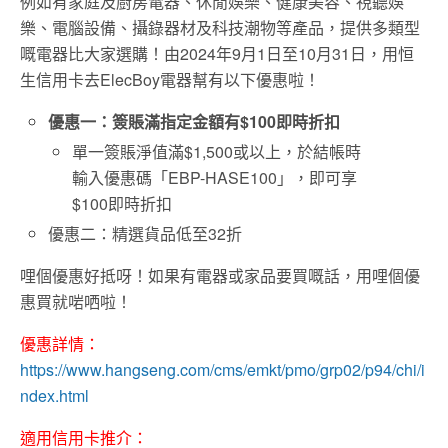
例如有家庭及廚房電器、休閒娛樂、健康美容、視聽娛
樂、電腦設備、攝錄器材及科技潮物等產品，提供多類型
嘅電器比大家選購！由2024年9月1日至10月31日，用恒
生信用卡去ElecBoy電器幫有以下優惠啦！
優惠一：簽賬滿指定金額有$100即時折扣
單一簽賬淨值滿$1,500或以上，於結帳時
輸入優惠碼「EBP-HASE100」，即可享
$100即時折扣
優惠二：精選貨品低至32折
哩個優惠好抵呀！如果有電器或家品要買嘅話，用哩個優
惠買就啱哂啦！
優惠詳情：
https://www.hangseng.com/cms/emkt/pmo/grp02/p94/chi/i
ndex.html
適用信用卡推介：