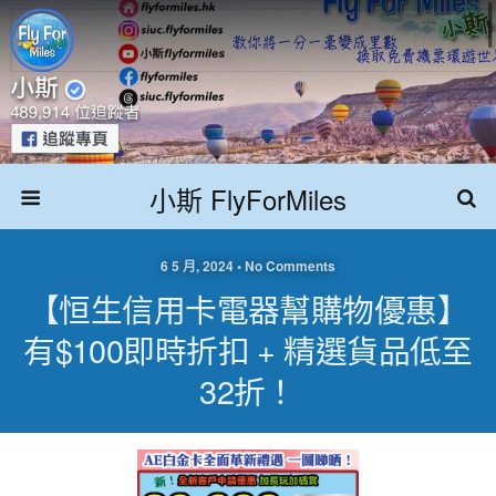
小斯 FlyForMiles
6 5 月, 2024 • No Comments
【恒生信用卡電器幫購物優惠】
有$100即時折扣 + 精選貨品低至
32折！