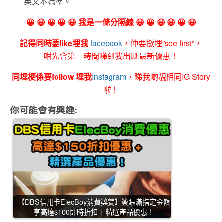
英文本為準。
😀 😀 😀 😀 😀 我是一條分隔線 😀 😀 😀 😀 😀 😀
記得同時要like埋我
facebook
，仲要撳埋”see first”，
咁先會第一時間睇到我出既最新優惠！
同埋梗係要follow 埋我
Instagram
，睇我啲靚相同IG Story
啦！
你可能會有興趣:
【DBS信用卡ElecBoy消費獎賞】簽賬滿指定金額
享高達$100即時折扣 + 精選產品優惠！