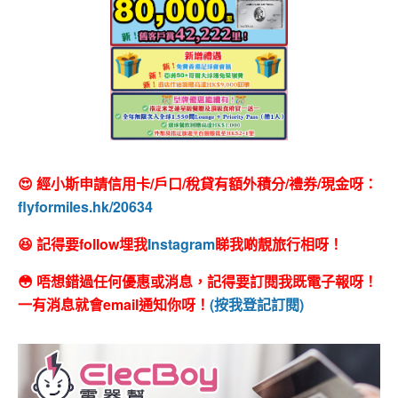
😍 經小斯申請信用卡/戶口/稅貸有額外積分/禮券/現金呀：
flyformiles.hk/20634
😆 記得要follow埋我
Instagram
睇我啲靚旅行相呀！
😳 唔想錯過任何優惠或消息，記得要訂閱我既電子報呀！
一有消息就會email通知你呀！
(按我登記訂閱)