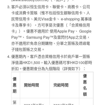
客戶必須以恒生信用卡、聯營卡、商務卡、公司
卡或消費卡簽賬（惟不包括恒生銀聯信用卡、人
民幣信用卡、美元Visa金卡、 e-shopping 萬事達
卡及專享卡），方可享是次優惠（「合資格信用
卡」）。優惠不適用於 使用Apple Pay、 Google
Pay™、 Samsung Pay™及雲閃付App之交易，
亦不適用於免息分期購物、分單之簽賬及透過電
子錢包簽賬之交易。
優惠期內，客戶憑合資格信用卡於商戶單一簽賬
淨值滿HKD1,500，輸入優惠碼可享HKD100即時
折扣。優惠期會分為九個階段（詳情如下）：
優
優
惠
惠
開始時間
完結時間
名
期
額
第