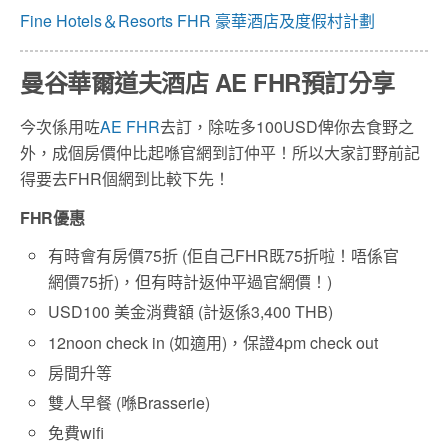
Fine Hotels＆Resorts FHR 豪華酒店及度假村計劃
曼谷華爾道夫酒店 AE FHR預訂分享
今次係用咗
AE FHR
去訂，除咗多100USD俾你去食野之
外，成個房價仲比起喺官網到訂仲平！所以大家訂野前記
得要去FHR個網到比較下先！
FHR優惠
有時會有房價75折 (佢自己FHR既75折啦！唔係官
網價75折)，但有時計返仲平過官網價！)
USD100 美金消費額 (計返係3,400 THB)
12noon check in (如適用)，保證4pm check out
房間升等
雙人早餐 (喺Brasserie)
免費wifi