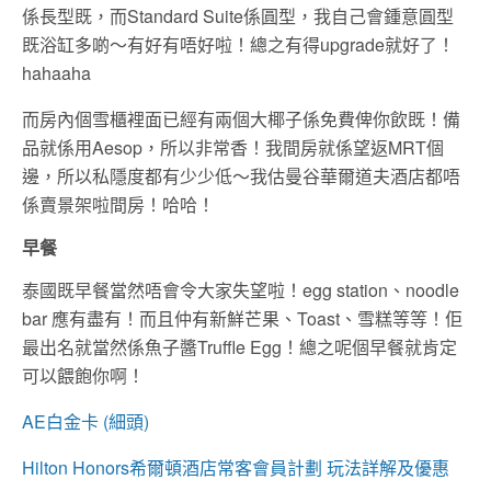
係長型既，而Standard Suite係圓型，我自己會鍾意圓型
既浴缸多啲～有好有唔好啦！總之有得upgrade就好了！
hahaaha
而房內個雪櫃裡面已經有兩個大椰子係免費俾你飲既！備
品就係用Aesop，所以非常香！我間房就係望返MRT個
邊，所以私隱度都有少少低～我估曼谷華爾道夫酒店都唔
係賣景架啦間房！哈哈！
早餐
泰國既早餐當然唔會令大家失望啦！egg station、noodle
bar 應有盡有！而且仲有新鮮芒果、Toast、雪糕等等！佢
最出名就當然係魚子醬Truffle Egg！總之呢個早餐就肯定
可以餵飽你啊！
AE白金卡 (細頭)
Hilton Honors希爾頓酒店常客會員計劃 玩法詳解及優惠