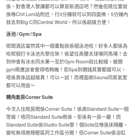
係，對香港人黎講都可以算是新酒店吧？然後佢既位置就
係喺Chit Lom站附近，行3分鐘就可以到四面佛，5分鐘內
就去到Big C同Central World，所以係超級方便！
泳池 / Gym / Spa
呢間酒店當然其中一個重點就係個泳池啦！好多人都係為
咗呢個打卡泳池先黎住架！係望住高爾夫球場同馬場！去
到仲會有冰水同水果～至於Gym Room就比較細，做開
gym既應該會覺得唔夠機！佢Spa到價錢其實都還可以，
唔係真係話超級貴！可以一試！而裡面啲Sauna同蒸氣室
都可以用返～
轉角套房Corner Suite
今次入住既房間係Corner Suite！係高Standard Suite一個
等級！唔同Standard Suite既係，佢係有一房一廳！而
Standard Suite係Studio Suite黎！個Sofa位喺張床隔離，
變咗無得將睡眠區同工作區分開！但Corner Suite係浴缸