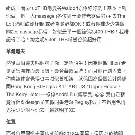
組成！而5,400THB喺曼谷Waldorf亦係好好洗！基本上夠
你做一個一人massage (各位男士要俾老婆做啦) + 去The
Loft 酒吧飲幾杯野 或者食啲野都OK！或者你補少少錢做
夠2人massage都得！好似最平一個鐘係3,400 THB！我唔
記得了哈！總之呢5,400 THB喺曼谷係超好用！
華爾道夫
然後華爾道夫呢個牌子你一定唔陌生！因為佢係Hilton 希
爾頓集團裡面最頂級、最奢華既品牌！而且你行到入去，
你應該仲會覺得乜事咁似曾相識！就係因為佢個設計師係
同Hong Kong St Regis / K11 ARTUS / Upper House /
The Kerry Hotel 一樣係André Fu (傅厚民) @@ 我自己就
覺得佢既design尤其係同香港St Regis好似！不過用色再
光猛少少咁～你去一轉就明了XD
位置
而曼谷華爾道夫酒店就係喺2018年開幕，但因為疫情關