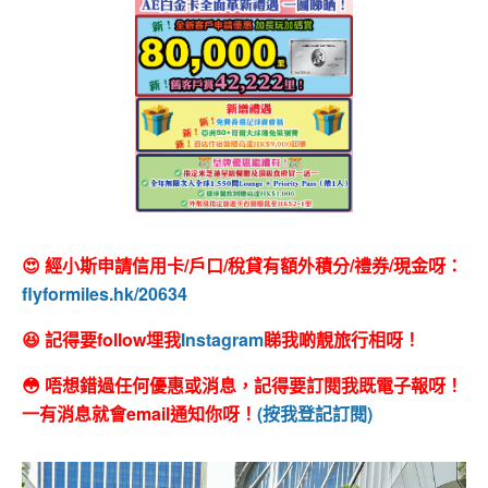
😍 經小斯申請信用卡/戶口/稅貸有額外積分/禮券/現金呀：
flyformiles.hk/20634
😆 記得要follow埋我
Instagram
睇我啲靚旅行相呀！
😳 唔想錯過任何優惠或消息，記得要訂閱我既電子報呀！
一有消息就會email通知你呀！
(按我登記訂閱)