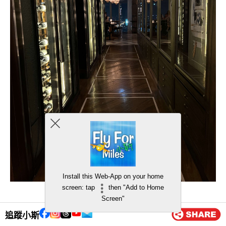
Install this Web-App on your home
screen: tap
then "Add to Home
Screen"
追蹤小斯