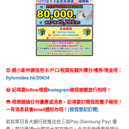
😍 經小斯申請信用卡/戶口/稅貸有額外積分/禮券/現金呀：
flyformiles.hk/20634
😆 記得要follow埋我
Instagram
睇我啲靚旅行相呀！
😳 唔想錯過任何優惠或消息，記得要訂閱我既電子報呀！
一有消息就會email通知你呀！
(按我登記訂閱)
岩岩琴日各大銀行就推出佐三叔Pay (Samsung Pay) 優
惠，琴日要講talk都同大家寫唔切。今次有做優惠既銀行