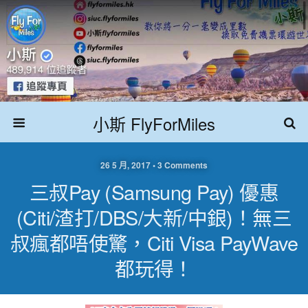
小斯 FlyForMiles
26 5 月, 2017 • 3 Comments
三叔Pay (Samsung Pay) 優惠
(Citi/渣打/DBS/大新/中銀)！無三
叔瘋都唔使驚，Citi Visa PayWave
都玩得！