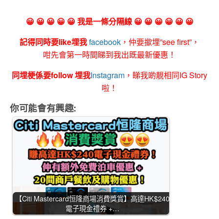
😀 😀 😀 😀 😀 我是一條分隔線 😀 😀 😀 😀 😀 😀
記得同時要like埋我
facebook
，仲要撳埋”see first”，
咁先會第一時間睇到我出既最新優惠！
同埋梗係要follow 埋我
Instagram
，睇我啲靚相同IG Story
啦！
你可能會有興趣:
【Citi Mastercard恒隆商場消費獎賞】高達HK$240
電子現金禮券 +…