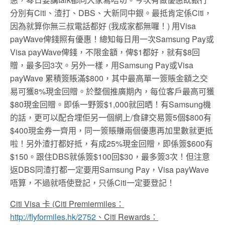
分別有Citi、渣打、DBS、大新同中銀。最抵肯定係Citi，
因為就算你無三叔電話都好 (我成家都無囉！) 用Visa
payWave俾錢照有優惠！總知每日用一次Samsung Pay或
Visa payWave俾錢，不限金額，俾$1都好，就有$8回
贈，最多回3次。另外一樣，用Samsung Pay或Visa
payWave 累積簽賬滿$800，其中最高單一簽賬金額之交
易可獲8%現金回贈。於整個推廣期內，每位客戶最高可獲
$80現金回贈。即係一野簽$1,000就回晒！有Samsung機
的話，更可以配合埋佢另一個網上/食肆交易簽5個$800有
$400現金券一齊用，同一簽賬賺兩個優惠再加里數就更抵
啦！另外渣打都好抵，有成25%現金回贈，即係簽$600有
$150。跟住DBS就係簽$100回$30，最多簽3次！但注意
返DBS同渣打都一定要用Samsung Pay，Visa payWave
唔算，不過就唔使登記，只係Citi一定要登記！
Citi Visa 卡 (Citi Premiermiles：
http://flyformiles.hk/2752
、
Citi Rewards：