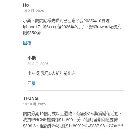
Ho
19 2 月, 2026
小斯，請問點樣先睇到已回贈？我2025年10買咗
iphone17（$6xxx),但2026年2月了，好似reward唔見有
贈$350🫣
回覆
小斯
20 2 月, 2026
出左呀 我見D人新年前出左
回覆
TFUNG
19 10 月, 2025
請問分期12個月或以上還款，有額外2%獎賞錢個活動，
我買IPHONE機價係$11899，分12個月全期利息要俾
$399.8，但額外2%只係$11899*2%=$237.98，COVER