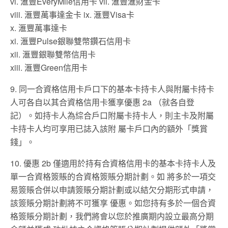
vi. 滙豐EveryMile信⽤卡 vii. 滙豐滙財⾦卡
viii. 滙豐萬事達⾦卡 ix. 滙豐Visa卡
x. 滙豐萬事達卡
xi. 滙豐Pulse銀聯雙幣鑽⽯信⽤卡
xii. 滙豐銀聯雙幣信⽤卡
xiii. 滙豐Green信⽤卡
9. 同⼀合資格信⽤卡⼾⼝下的基本卡持卡⼈與附屬卡持卡
⼈可各⾃以其合資格信⽤卡獲享優惠 2a （就各⾃登
記）。如持卡⼈為綜合⼾⼝附屬卡持卡⼈，則主卡及附屬
卡持卡⼈均可享⽤已誌入該附 屬卡⼾⼝內的額外「獎賞
錢」。
10. 優惠 2b 僅適⽤於持有合資格信⽤卡的基本卡持卡⼈及
單⼀合資格簽賬的合資格簽賬分期計劃。如 將多於⼀項交
易簽賬合併以申請簽賬分期計劃或以結⽋分期形式申請，
該簽賬分期計劃將不可獲享 優惠。如您持有多於⼀個合資
格簽賬分期計劃，我們將會以您於推廣期内設立最⾼分期