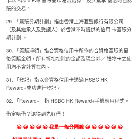
卡以 Apple Pay 簽賬並以港幣結算，及於獲享 優惠時已誌
賬的交易。
29. 「簽賬分期計劃」指由香港上海滙豐銀⾏有限公司
（及其繼承⼈及受讓⼈）於香港不時提供的信⽤ 卡簽賬分
期計劃 。
30. 「簽賬淨額」指合資格信⽤卡所作的合資格簽賬的最
後簽賬⾦額，所有折扣扣除的⾦額及現⾦券／ 禮物卡之使
⽤均不會計算在內。
31. 「登記」指以合資格信⽤卡透過 HSBC HK
Reward+成功進⾏登記。
32. 「Reward+」指 HSBC HK Reward+⼿機應⽤程式。
借定唔借？還得到先好借！
😀 😀 😀 😀 😀 我是一條分隔線 😀 😀 😀 😀 😀 😀