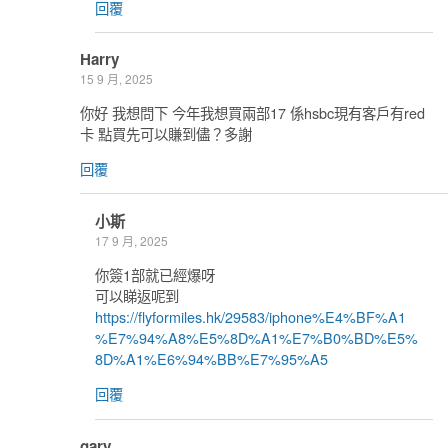
回覆
Harry
15 9 月, 2025
你好 我想問下 今年我想買兩部17 係hsbc現有客戶有red
卡 點買先可以賺到儘？多謝
回覆
小斯
17 9 月, 2025
你簽1部就已經爆呀
可以睇返呢到
https://flyformiles.hk/29583/iphone%E4%BF%A1
%E7%94%A8%E5%8D%A1%E7%B0%BD%E5%
8D%A1%E6%94%BB%E7%95%A5
回覆
gary