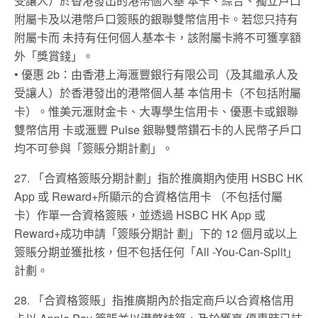
受讓⼈）於香港發出的港幣個⼈基 本卡、綜合、獨立⼾⼝
附屬卡及以港幣⼾⼝簽賬的銀聯雙幣信⽤卡。若您只持有
附屬卡⽽ 未持有任何個⼈基本卡，該附屬卡將不可獲享額
外「獎賞錢」。
• 優惠 2b：由香港上海滙豐銀⾏有限公司（及其繼承⼈及
受讓⼈）於香港發出的港幣個⼈基 本信⽤卡（不包括附屬
卡）。惟美元滙財⾦卡、⼤專學⽣信⽤卡、優惠卡或銀聯
雙幣信⽤ 卡或滙豐 Pulse 銀聯雙幣鑽⽯卡的⼈⺠幣⼦⼾⼝
均不可參與「簽賬分期計劃」。
27. 「合資格簽賬分期計劃」指於推廣期內使⽤ HSBC HK
App 或 Reward+所顯⽰的合資格信⽤卡 （不包括付屬
卡）作單⼀合資格簽賬，並透過 HSBC HK App 或
Reward+成功申請「簽賬分期計 劃」下的 12 個⽉或以上
簽賬分期並獲批核，但不包括任何「All -You-Can-Split」
計劃。
28. 「合資格簽賬」指推廣期內於指定商⼾以合資格信⽤