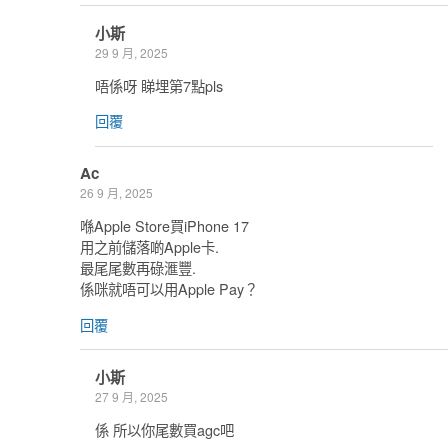
小斯
29 9 月, 2025
唔係呀 睇埋第7點pls
回覆
Ac
26 9 月, 2025
喺Apple Store買iPhone 17
用之前儲落啲Apple卡.
最尾尾數再碌滙豐.
係咪就唔可以用Apple Pay？
回覆
小斯
27 9 月, 2025
係 所以你尾數買agc吧