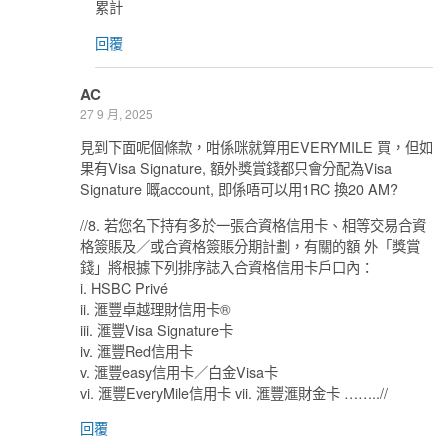
累計
回覆
AC
27 9 月, 2025
見到下面呢個條款，咁係咪就算用EVERYMILE 買，但如
果有Visa Signature, 額外獎賞錢都只會分配為Visa
Signature 嘅account, 即係唔可以用1RC 換20 AM?
//8. 若您名下持有多於⼀張合資格信⽤卡、相等交易合資
格簽賬及／或合資格簽賬分期計劃，有關的額 外「獎賞
錢」將根據下列排序誌入合資格信⽤卡⼾⼝內：
i. HSBC Privé
ii. 滙豐卓越理財信⽤卡®
iii. 滙豐Visa Signature卡
iv. 滙豐Red信⽤卡
v. 滙豐easy信⽤卡／⽩⾦Visa卡
vi. 滙豐EveryMile信⽤卡 vii. 滙豐滙財⾦卡 ……..//
回覆