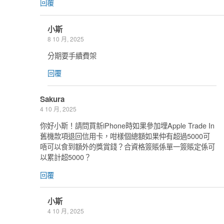
回覆
小斯
8 10 月, 2025
分期要手續費架
回覆
Sakura
4 10 月, 2025
你好小斯！請問買新iPhone時如果參加埋Apple Trade In
舊機款項退回信用卡，咁樣個總額如果仲有超過5000可
唔可以食到額外的獎賞錢？合資格簽賬係單一簽賬定係可
以累計超5000？
回覆
小斯
4 10 月, 2025