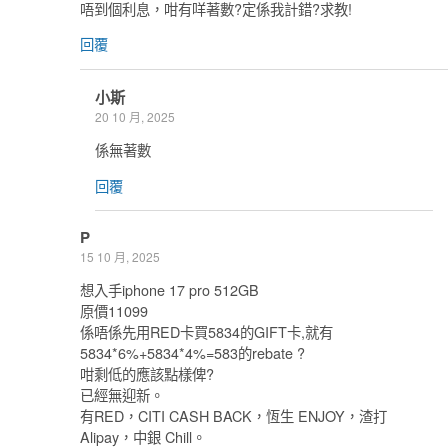
唔到個利息，咁有咩著數?定係我計錯?求教!
回覆
小斯
20 10 月, 2025
係無著數
回覆
P
15 10 月, 2025
想入手iphone 17 pro 512GB
原價11099
係唔係先用RED卡買5834的GIFT卡,就有
5834*6%+5834*4%=583的rebate ?
咁剩低的應該點樣俾?
已經無迎新。
有RED，CITI CASH BACK，恆生 ENJOY，渣打
Alipay，中銀 Chill。