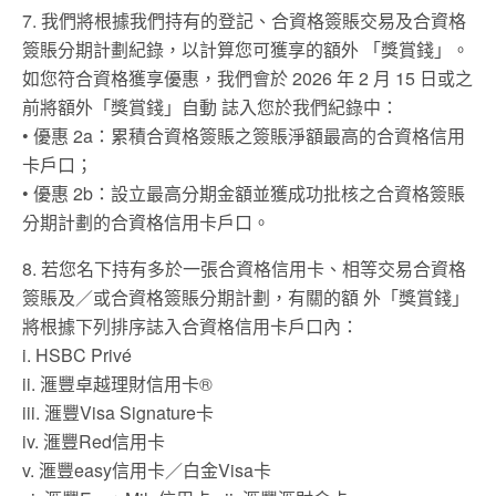
7. 我們將根據我們持有的登記、合資格簽賬交易及合資格
簽賬分期計劃紀錄，以計算您可獲享的額外 「獎賞錢」。
如您符合資格獲享優惠，我們會於 2026 年 2 ⽉ 15 ⽇或之
前將額外「獎賞錢」⾃動 誌入您於我們紀錄中：
• 優惠 2a：累積合資格簽賬之簽賬淨額最⾼的合資格信⽤
卡⼾⼝；
• 優惠 2b：設立最⾼分期⾦額並獲成功批核之合資格簽賬
分期計劃的合資格信⽤卡⼾⼝。
8. 若您名下持有多於⼀張合資格信⽤卡、相等交易合資格
簽賬及／或合資格簽賬分期計劃，有關的額 外「獎賞錢」
將根據下列排序誌入合資格信⽤卡⼾⼝內：
i. HSBC Privé
ii. 滙豐卓越理財信⽤卡®
iii. 滙豐Visa Signature卡
iv. 滙豐Red信⽤卡
v. 滙豐easy信⽤卡／⽩⾦Visa卡