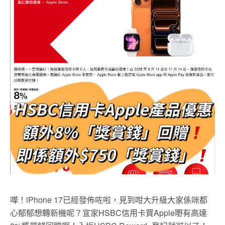
嘩！iPhone 17已經發佈咗啦，見到咁大升級大家係咪都
心郁郁想轉新機呢？宜家HSBC信用卡買Apple嘢有高達