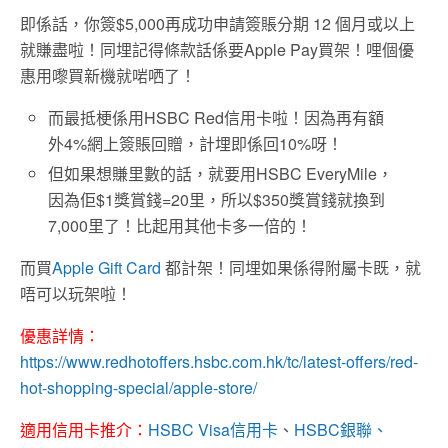
即係話，你簽$5,000再成功申請簽賬分期 12 個月或以上
就賺盡啦！同埋記得條款話係要Apple Pay買架！哩個優
惠用嚟買新機就啱哂了！
而最抵梗係用HSBC Red信用卡啦！因為再有額
外4%網上簽賬回贈，計埋即係回10%呀！
但如果想賺里數的話，就要用HSBC EveryMile，
因為佢$1獎賞錢=20里，所以$350獎賞錢就換到
7,000里了！比起用其他卡多一倍的！
而買
Apple Gift Card
都計架！同埋如果係得附屬卡既，就
唔可以玩架啦！
優惠詳情：
https://www.redhotoffers.hsbc.com.hk/tc/latest-offers/red-
hot-shopping-special/apple-store/
適用信用卡推介：
HSBC Visa信用卡
、
HSBC銀聯
、