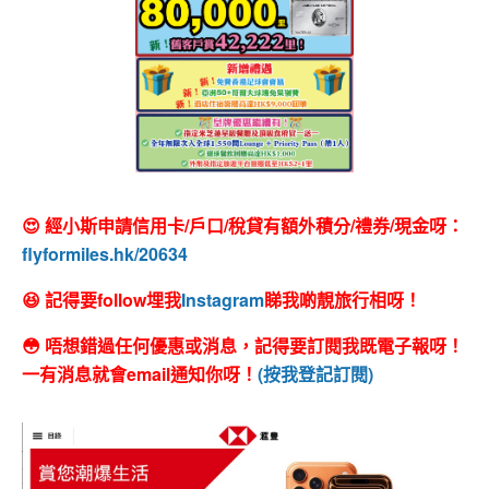
😍 經小斯申請信用卡/戶口/稅貸有額外積分/禮券/現金呀：
flyformiles.hk/20634
😆 記得要follow埋我
Instagram
睇我啲靚旅行相呀！
😳 唔想錯過任何優惠或消息，記得要訂閱我既電子報呀！
一有消息就會email通知你呀！
(按我登記訂閱)