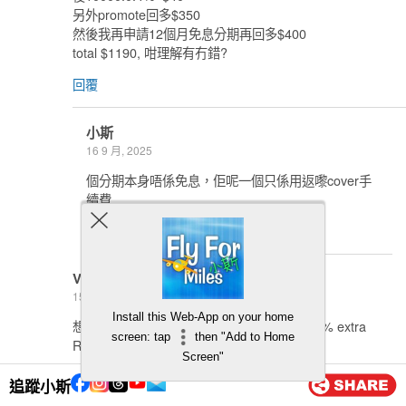
另外promote回多$350
然後我再申請12個月免息分期再回多$400
total $1190, 咁理解有冇錯?
回覆
小斯
16 9 月, 2025
個分期本身唔係免息，佢呢一個只係用返嚟cover手
續費
回覆
Vince
15 11 月, 2024
Install this Web-App on your home
想問下 Apple Store 網上商店買 iPhone 嗰 6% extra
screen: tap
then "Add to Home
Reward Cash 會喺幾時收到? Thanks!
Screen"
回覆
追蹤小斯