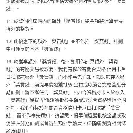
⾦額並獲成 功批核之合資格簽賬分期計劃提供額外「獎賞
錢」。
11. 於整個推廣期內的額外「獎賞錢」總⾦額將計算⾄最
接近的整數。
12. 此優惠下的額外「獎賞錢」並不包括「獎賞錢」計劃
中可獲享的基本「獎賞錢」。
13. 於獲享額外「獎賞錢」後，如⽤作計算額外「獎賞
錢」的有關交易被取消，我們有權於有關合資格 信⽤卡⼾
⼝扣取該額外「獎賞錢」⽽不作事先通知。如您於存入額
外「獎賞錢」前提早償還獲批核 ⾦額或取消合資格簽賬分
期計劃，將不獲任何「獎賞錢」。如合資格持卡⼈於存入
「獎賞錢」後提 早償還獲批核⾦額或取消合資格簽賬分期
計劃，我們有權於有關合資格信⽤卡⼾⼝扣取該「獎賞
錢」 ⽽不作事先通知。請留意，提早償還獲批核⾦額或取
消簽賬分期計劃或會衍⽣額外⼿續費，詳情請 瀏覽相關條
款及細則。