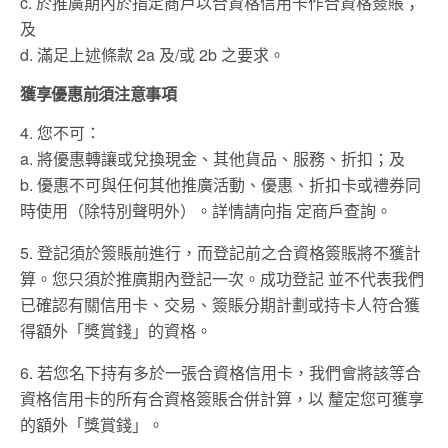
c. 於推廣期內於指定商⼾以合資格信⽤卡作合資格簽賬；
及
d. 滿⾜上述條款 2a 及/或 2b 之要求。
獲享優惠前須注意事項
4. 您不可：
a. 將優惠轉讓或兌換現⾦、其他貨品、服務、折扣；及
b. 優惠不可與任何其他推廣活動、優惠、折扣卡或禮券同
時使⽤（除特別聲明外）。詳情請向指 定商⼾查詢。
5. 登記須於簽賬前進⾏，⽽登記前之合資格簽賬將不獲計
算。您只須於推廣期內登記⼀次。成功登記 並不代表我們
已確認有關信⽤卡、交易、簽賬分期計劃或持卡⼈符合獲
得額外「獎賞錢」的資格。
6. 若您名下持有多於⼀張合資格信⽤卡，我們會將該等合
資格信⽤卡的所有合資格簽賬合併計算，以 釐定您可獲享
的額外「獎賞錢」。