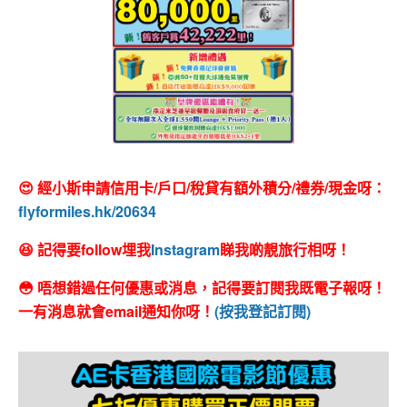
😍 經小斯申請信用卡/戶口/稅貸有額外積分/禮券/現金呀：
flyformiles.hk/20634
😆 記得要follow埋我
Instagram
睇我啲靚旅行相呀！
😳 唔想錯過任何優惠或消息，記得要訂閱我既電子報呀！
一有消息就會email通知你呀！
(按我登記訂閱)