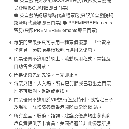
⚫ 英皇戲院尖沙咀iSQUARE票房(只限英皇戲院
尖沙咀iSQUARE即日門票)
⚫ 英皇戲院銅鑼灣時代廣場票房(只限英皇戲院銅
鑼灣時代廣場即日門票) ⚫ PREMIEREElements
票房(只限PREMIEREElements即日門票)
每張門票最多只可享用一種票價優惠，「合資格
卡會員」須於購票時説明所選用之優惠。
門票優惠不適用於網上、流動應用程式、電話及
自助售票機購票。
門票優惠先到先得，售完即止。
每票只限 1 人入場，所有已訂購或已發出之門票
均不可取消、退款或更換。
門票優惠不適用於VIP通行證及特刊，或指定日子
及場次，詳情請參閱香港國際電影節網 站。
所有產品、服務、諮詢、建議及優惠均由參與商
戶負責提供予卡會員。美國運通並非此優惠所提