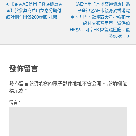
【🔥🔥AE信用卡簽賬優惠🔥
【AE信用卡本地交通優惠】憑
🔥】於參與商戶用免息分期付
已登記之AE卡親身於香港電
款計劃有HK$200簽賬回贈❗
車、九巴、龍運或天星小輪拍卡
繳付交通費用單一滿淨值
HK$3，可享HK$3簽賬回贈，最
多30次！
發佈留言
發佈留言必須填寫的電子郵件地址不會公開。
必填欄位
標示為
*
留言
*