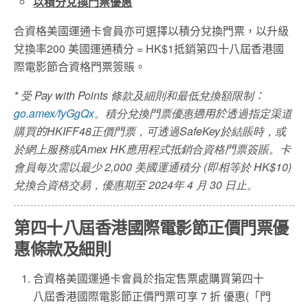
以積分兌換門票優惠
合資格美國運通卡會員亦可選擇以積分兌換門票，
以
升級
兌換率
200
美國運通積分
= HK$1
抵銷第四十八屆香港國
際電影節合資格門票簽賬。
*
受
Pay with Points
條款及細則和最低兌換額限制
：
go.amex/fyGgQx
。積分兌換門票優惠
適用於
透過指定渠道
購買
的
HKIFF48
正價門票，可透過
SafeKey
於結賬時，或
於網上服務或
Amex HK
應用程式抵銷合資格門票簽賬。卡
會員每次需以最少
2,000
美國運通積分
(
即相等於
HK$10)
兌換合資格交易，優惠期至
2024
年
4
月
30
日止。
第四十八屆香港國際電影節正價門票優
惠條款及細則
合資格美國運通卡會員於指定售票處購買第四十
八屆香港國際電影節正價門票可享 7 折 優惠(「門