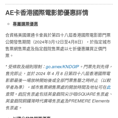
AE卡香港國際電影節優惠詳情
專屬購票優惠
合資格美國運通卡會員於第四十八屆香港國際電影節門票
公開發售期間（
2024
年
3
月
12
日至
4
月
8
日），於指定城市
售票網售票處及指定戲院售票處以七折優惠購買正價門
票。
*
受條款及細則限制：
go.amex/KNDGfP
。門票先到先得，
售完即止，並於
2024
年
4
月
8
日第四十八屆香港國際電
影節最後一場放映開始後或全部門票售罄之時終止（以較
早者為準）。城市售票網售票處的開放時間及地址可在
此
查閱。
戲院售票處
包括英皇戲院尖沙咀
iSQUARE
售票處
、
英皇戲院銅鑼灣時代廣場
售票處
及
PREMIERE Elements
售票處
。