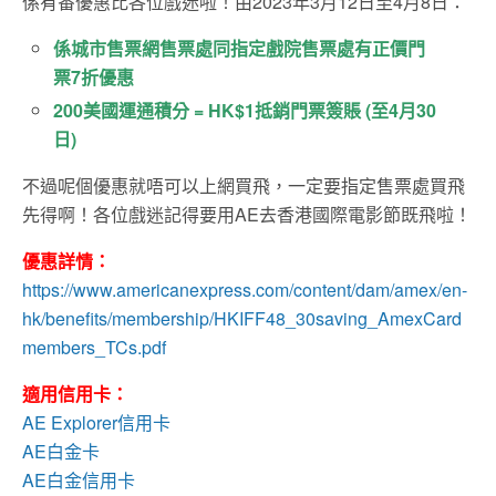
係有番優惠比各位戲迷啦！由2023年3月12日至4月8日：
係城市售票網售票處同指定戲院售票處有正價門
票7折優惠
200美國運通積分 = HK$1抵銷門票簽賬 (至4月30
日)
不過呢個優惠就唔可以上網買飛，一定要指定售票處買飛
先得啊！各位戲迷記得要用AE去香港國際電影節既飛啦！
優惠詳情：
https://www.americanexpress.com/content/dam/amex/en-
hk/benefits/membership/HKIFF48_30saving_AmexCard
members_TCs.pdf
適用信用卡：
AE Explorer信用卡
AE白金卡
AE白金信用卡