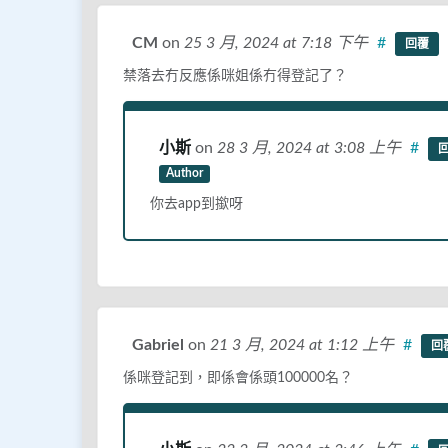
CM
on
25 3 月, 2024
at 7:18 下午
#
回覆
禁落去冇反應係咪姐係冇得登記了？
小斯
on
28 3 月, 2024
at 3:08 上午
#
Author
你去app到撳呀
Gabriel
on
21 3 月, 2024
at 1:12 上午
#
回
係咪登記到，即係會係頭100000名？