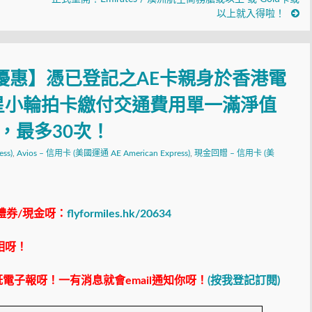
以上就入得啦！
優惠】憑已登記之AE卡親身於香港電
星小輪拍卡繳付交通費用單一滿淨值
贈，最多30次！
ss)
,
Avios – 信用卡 (美國運通 AE American Express)
,
現金回贈 – 信用卡 (美
禮券/現金呀：
flyformiles.hk/20634
相呀！
電子報呀！一有消息就會email通知你呀！
(按我登記訂閱)