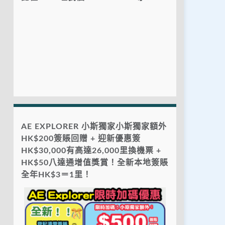
AE EXPLORER 小斯獨家小斯獨家額外
HK$200簽賬回贈 + 迎新優惠簽
HK$30,000有高達26,000里換機票 +
HK$50八達通增值獎賞！全新本地簽賬
全年HK$3＝1里！