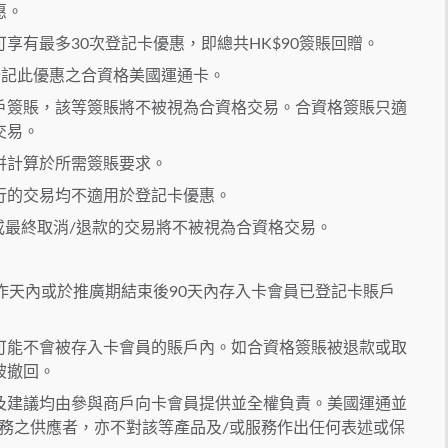
惠。
享有最多30次登記卡優惠，即總共HK$90簽賬回贈。
功登記此優惠之合資格美國運通卡。
戶簽賬，該等簽賬將不被視為合資格交易。合資格簽賬只適
交易。
併計算於所需簽賬要求。
行的交易均不適用於登記卡優惠。
或最終取消/退款的交易將不被視為合資格交易。
作天內或於推廣期結束後90天內存入卡會員已登記卡賬戶
可能不會被存入卡會員的賬戶內。如合資格簽賬被退款或取
被撤回。
及建議均由參與商戶向卡會員提供並全權負責。美國運通並
務之供應者，亦不對該等產品及/或服務作出任何表述或保