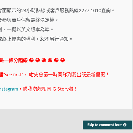
顯示的24小時熱線或客戶服務熱線2277 1010查詢。
及參與商戶保留最終決定權。
別，一概以英文版本為準。
或終止優惠的權利，恕不另行通知。
 我是一條分隔線 😀 😀 😀 😀 😀 😀
ee first"，
咁先會第一時間睇到我出既最新優惠！
nstagram
，睇我啲靚相同IG Story啦！
Skip to comment form