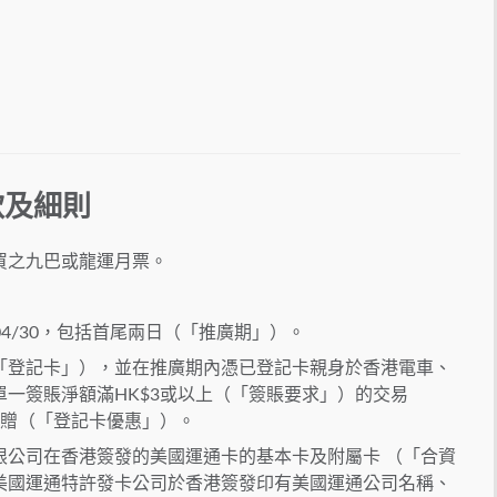
款及細則
買之九巴或龍運月票。
4/04/30，包括首尾兩日（「推廣期」）。
「登記卡」），並在推廣期內憑已登記卡親身於香港電車、
一簽賬淨額滿HK$3或以上（「簽賬要求」）的交易
回贈（「登記卡優惠」）。
限公司在香港簽發的美國運通卡的基本卡及附屬卡 （「合資
美國運通特許發卡公司於香港簽發印有美國運通公司名稱、