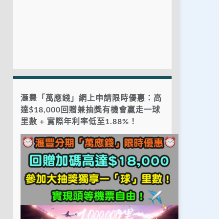
滙豐「萬應錢」網上申請限時優惠：高
達$18,000回贈兼抽獎有機會贏走一球
里數 + 實際年利率低至1.88%！