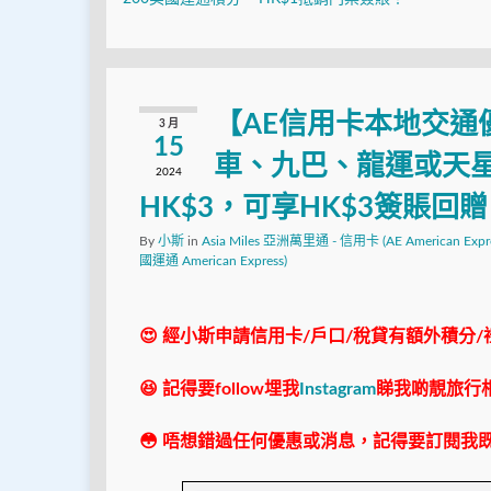
【AE信用卡本地交通
3 月
15
車、九巴、龍運或天
2024
HK$3，可享HK$3簽賬回
By
小斯
in
Asia Miles 亞洲萬里通 - 信用卡 (AE American Expre
國運通 American Express)
😍 經小斯申請信用卡/戶口/稅貸有額外積分/
😆 記得要follow埋我
Instagram
睇我啲靚旅行
😳 唔想錯過任何優惠或消息，記得要訂閱我既