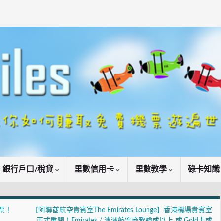
銀行戶口/稅貸
里數信用卡
里數教學
碌卡知
票！
【阿聯酋航空貴賓室The Emirates Lounge】香港機場貴賓室
正式重開！Emirates / 澳洲航空商務艙或以上 或 Gold卡或