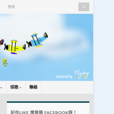
Search for:
識
保險
聯絡
記住LIKE 埋我個 FACEBOOK呀！