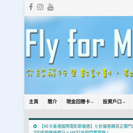
主頁
簡介
現金回贈卡
投資戶口
【AE卡香港國際電影節優惠】七折優惠購買正價門
200美國運通積分 = HK$1抵銷門票簽賬！