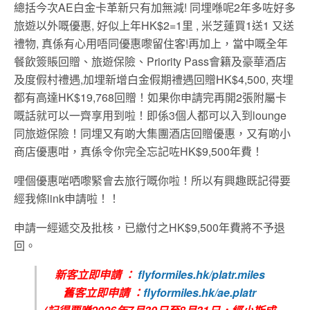
總括今次AE白金卡革新只有加無減! 同埋喺呢2年多咗好多
旅遊以外嘅優惠, 好似上年HK$2=1里 , 米芝蓮買1送1 又送
禮物, 真係有心用唔同優惠嚟留住客!再加上，當中嘅全年
餐飲簽賬回贈、旅遊保險、Priority Pass會籍及豪華酒店
及度假村禮遇,加埋新增白金假期禮遇回贈HK$4,500, 夾埋
都有高達HK$19,768回贈！如果你申請完再開2張附屬卡
嘅話就可以一齊享用到啦！即係3個人都可以入到lounge
同旅遊保險！同埋又有啲大集團酒店回贈優惠，又有啲小
商店優惠咁，真係令你完全忘記咗HK$9,500年費！
哩個優惠啱哂嚟緊會去旅行嘅你啦！所以有興趣既記得要
經我條link申請啦！！
申請一經遞交及批核，已繳付之HK$9,500年費將不予退
回。
新客立即申請 ：
flyformiles.hk/platr.miles
舊客立即申請 ：
flyformiles.hk/ae.platr