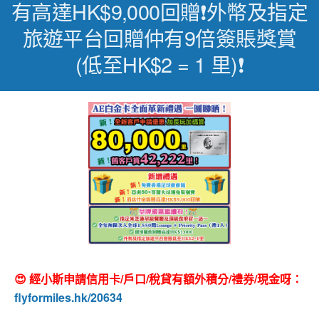
有高達HK$9,000回贈❗外幣及指定
旅遊平台回贈仲有9倍簽賬獎賞
(低至HK$2 = 1 里)❗
😍 經小斯申請信用卡/戶口/稅貸有額外積分/禮券/現金呀：
flyformiles.hk/20634