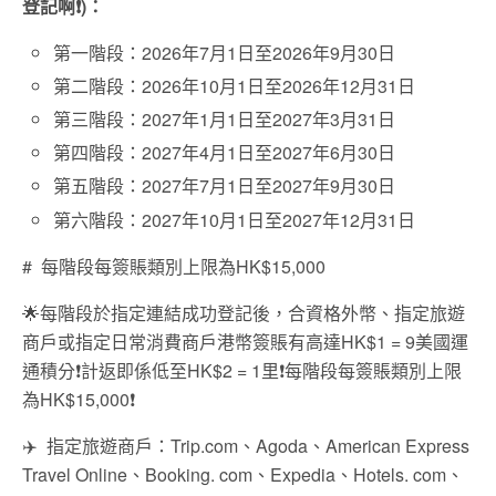
登記啊
❗)
：
第一階段：
2026
年
7
月
1
日至
2026
年
9
月
30
日
第二階段：
2026
年
10
月
1
日至
2026
年
12
月
31
日
第三階段：
2027
年
1
月
1
日至
2027
年
3
月
31
日
第四階段：
2027
年
4
月
1
日至
2027
年
6
月
30
日
第五階段：
2027
年
7
月
1
日至
2027
年
9
月
30
日
第六階段：
2027
年
10
月
1
日至
2027
年
12
月
31
日
# 每階段每簽賬類別上限為HK$15,000
🌟
每階段於指定連結成功登記後，合資格外幣、指定旅遊
商戶或指定日常消費商戶港幣簽賬有高達
HK$1 = 9
美國運
通積分
❗
計返即係低至
HK$2 = 1
里
❗
每階段每簽賬類別上限
為
HK$15,000❗
✈️ 指定旅遊商戶：Trip.com
、
Agoda
、
American Express
Travel Online
、
Booking. com
、
Expedia
、
Hotels. com
、