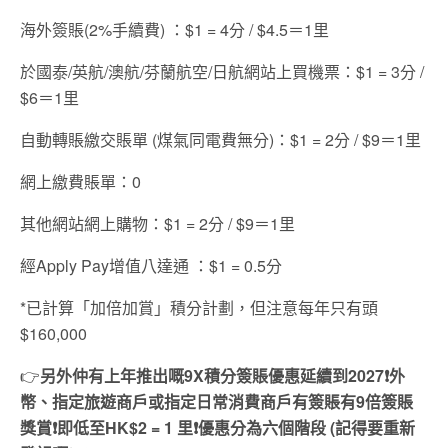
海外簽賬(2%手續費) ：$1 = 4分 / $4.5＝1里
於國泰/英航/澳航/芬蘭航空/日航網站上買機票：$1 = 3分 /
$6＝1里
自動轉賬繳交賬單 (煤氣同電費無分)：$1 = 2分 / $9＝1里
網上繳費賬單：0
其他網站網上購物：$1 = 2分 / $9＝1里
經Apply Pay增值八達通 ：$1 = 0.5分
*已計算「加倍加賞」積分計劃，但注意每年只有頭
$160,000
👉
另外仲有上年推出嘅
9X
積分簽賬優惠延續到
2027❗
外
幣、指定旅遊商戶或指定日常消費商戶有簽賬有
9
倍簽賬
獎賞
❗
即低至
HK$2 = 1
里
❗
優惠分為六個階段
(
記得要重新