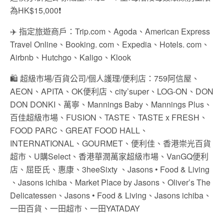
為HK$15,000❗
✈️ 指定旅遊商戶：Trip.com、Agoda、American Express
Travel Online、Booking. com、Expedia、Hotels. com、
Airbnb、Hutchgo、Kaligo、Klook
🛍️ 超級市場/百貨公司/個人護理/便利店：759阿信屋、
AEON、APITA、OK便利店、city’super、LOG-ON、DON
DON DONKI、萬寧、Mannings Baby、Mannings Plus、
百佳超級市場、FUSION、TASTE、TASTE x FRESH、
FOOD PARC、GREAT FOOD HALL、
INTERNATIONAL、GOURMET、便利佳、香港崇光百貨
超市、U購Select、香港華潤萬家超級市場、VanGQ便利
店、屈臣氏、惠康、3heeSixty 、Jasons • Food & Living
、Jasons ichiba、Market Place by Jasons、Oliver’s The
Delicatessen、Jasons • Food & Living、Jasons ichiba、
一田百貨、一田超市、一田YATADAY