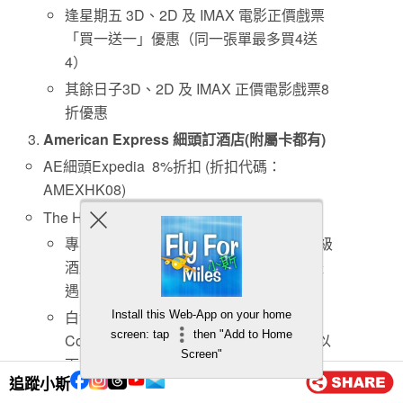
逢星期五 3D、2D 及 IMAX 電影正價戲票
「買一送一」優惠（同一張單最多買4送
4）
其餘日子3D、2D 及 IMAX 正價電影戲票8
折優惠
American Express
細頭訂酒店
(
附屬卡都有
)
AE細頭Expedia 8%折扣 (折扣代碼：
AMEXHK08)
The Hotel Collection
專享Hilton Hotels、Hyatt及 Marriott等高級
酒店集團品牌旗下指定酒店一系列精選禮
遇。
白金卡會員每次憑卡預訂入住The Hotel
Install this Web-App on your home
screen: tap
then "Add to Home
Collection的酒店連續兩晚或以上，可享以
Screen"
下禮遇：
追蹤小斯
到達酒店登記入住時獲享客房升級