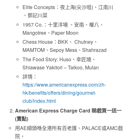
Elite Concepts：夜上海(尖沙咀)、江南川
、鄧記川菜
1957 Co.：十里洋場 、安南、權八、
Mangotree、Paper Moon
Chess House：BKK、 Chutney、
MAMTOM、Sepoy Mess、Shahrazad
The Food Story: Huso、幸匠燒、
Shiawase Yakitori – Taikoo, Mulan
詳情：
https://www.americanexpress.com/zh-
hk/benefits/offers/dining/gourmet-
club/index.html
American Express Charge Card
睇戲買一送一
(
賣點
)
用AE細頭喺全港所有百老匯、PALACE或AMC戲
院，