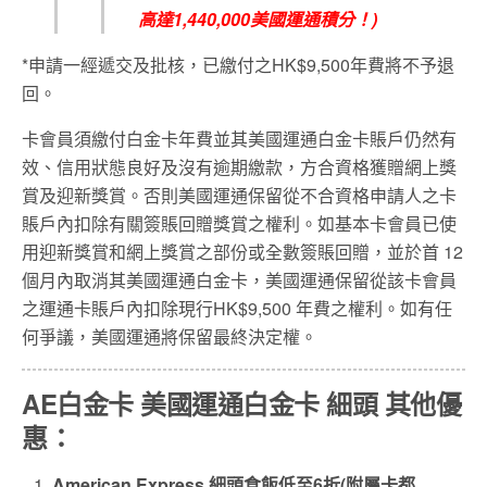
高達1,440,000美國運通積分！)
*申請一經遞交及批核，已繳付之HK$9,500年費將不予退
回。
卡會員須繳付白金卡年費並其美國運通白金卡賬戶仍然有
效、信用狀態良好及沒有逾期繳款，方合資格獲贈網上獎
賞及迎新獎賞。否則美國運通保留從不合資格申請人之卡
賬戶內扣除有關簽賬回贈獎賞之權利。如基本卡會員已使
用迎新獎賞和網上獎賞之部份或全數簽賬回贈，並於首 12
個月內取消其美國運通白金卡，美國運通保留從該卡會員
之運通卡賬戶內扣除現行HK$9,500 年費之權利。如有任
何爭議，美國運通將保留最終決定權。
AE
白金卡
美國運通白金卡
細頭
其他優
惠：
American Express
細頭食飯低至
6
折
(
附屬卡都