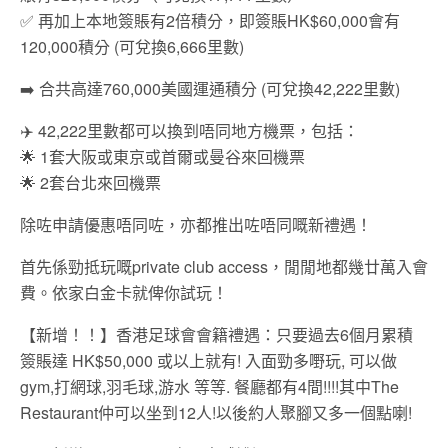
✅ 再加上本地簽賬有2倍積分，即簽賬HK$60,000會有
120,000積分 (可兌換6,666里數)
➡️ 合共高達760,000美國運通積分 (可兌換42,222里數)
✈️ 42,222里數都可以換到唔同地方機票，包括：
🌟 1套大阪或東京或首爾或曼谷來回機票
🌟 2套台北來回機票
除咗申請優惠唔同咗，亦都推出咗唔同嘅新禮遇！
首先係勁抵玩嘅private club access，閒閒地都幾廿萬入會
費。依家白金卡就俾你試玩！
【新增！！】香港足球會會籍禮遇：只要過去6個月累積
簽賬達 HK$50,000 或以上就有! 入面勁多嘢玩, 可以做
gym,打網球,羽毛球,游水 等等. 餐廳都有4間!!!!其中The
Restaurant仲可以坐到12人!以後約人聚腳又多一個點喇!