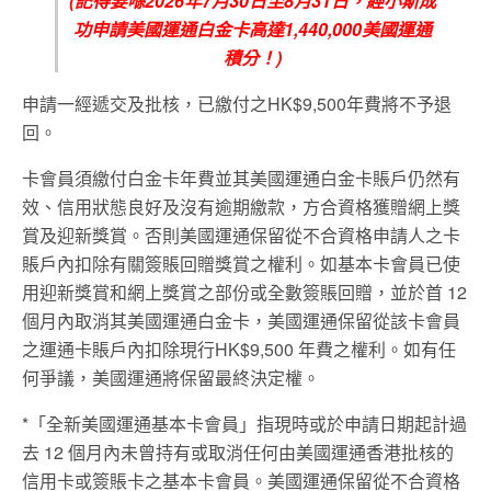
(記得要喺2026年7月30日至8月31日，經小斯成
功申請美國運通白金卡高達1,440,000美國運通
積分！)
申請一經遞交及批核，已繳付之HK$9,500年費將不予退
回。
卡會員須繳付白金卡年費並其美國運通白金卡賬戶仍然有
效、信用狀態良好及沒有逾期繳款，方合資格獲贈網上獎
賞及迎新獎賞。否則美國運通保留從不合資格申請人之卡
賬戶內扣除有關簽賬回贈獎賞之權利。如基本卡會員已使
用迎新獎賞和網上獎賞之部份或全數簽賬回贈，並於首 12
個月內取消其美國運通白金卡，美國運通保留從該卡會員
之運通卡賬戶內扣除現行HK$9,500 年費之權利。如有任
何爭議，美國運通將保留最終決定權。
*「全新美國運通基本卡會員」指現時或於申請日期起計過
去 12 個月內未曾持有或取消任何由美國運通香港批核的
信用卡或簽賬卡之
基本卡會員。
美國運通保留從不合資格