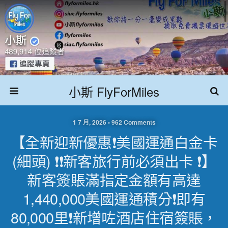
小斯 FlyForMiles
1 7 月, 2026 • 962 Comments
【全新迎新優惠❗美國運通白金卡
(細頭) ❗❗新客旅行前必須出卡 ❗】
新客簽賬滿指定金額有高達
1,440,000美國運通積分❗即有
80,000里❗新增咗酒店住宿簽賬，