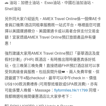
🚗 油站：加德士油站、 Esso油站、中國石油加油站、
Shell油站
另外同大家介紹返先，AMEX Travel Online係一個俾AE卡
會員訂機票/酒店同租車服務既一站式平台，喺裡面您可選
擇以美國運通積分、美國運通卡或以兩者合併支付交易金
額！宜家透過AMEX Travel Online預訂旅遊產品仲有優
惠！
強烈建議大家用AMEX Travel Online預訂「豪華酒店及度
假村計劃」(FHR) 既酒店，有時推出限時優惠真係好抵
玩，住三晚第三晚免費！直接透過FHR預訂酒店就可以享
受到高級會員服務，包括房間升級👑、兩人免費早餐、保
證最遲下午4點checkout、最早可以中午check in、價值
US$100既消費禮券 (可用黎抵餐飲或SPA既消費)，亦有
可能係雙人晚餐、Massage：
flyformiles.hk/11799
同埋，
我都精選咗幾間優惠酒店比大家參考下：