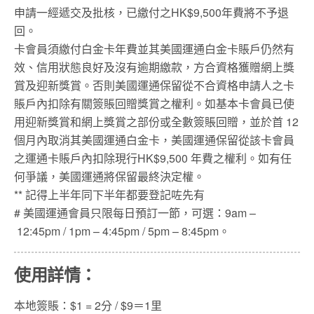
申請一經遞交及批核，已繳付之HK$9,500年費將不予退
回。
卡會員須繳付白金卡年費並其美國運通白金卡賬戶仍然有
效、信用狀態良好及沒有逾期繳款，方合資格獲贈網上獎
賞及迎新獎賞。否則美國運通保留從不合資格申請人之卡
賬戶內扣除有關簽賬回贈獎賞之權利。如基本卡會員已使
用迎新獎賞和網上獎賞之部份或全數簽賬回贈，並於首 12
個月內取消其美國運通白金卡，美國運通保留從該卡會員
之運通卡賬戶內扣除現行HK$9,500 年費之權利。如有任
何爭議，美國運通將保留最終決定權。
** 記得上半年同下半年都要登記咗先有
# 美國運通會員只限每日預訂一節，可選：9am –
12:45pm / 1pm – 4:45pm / 5pm – 8:45pm。
使用詳情：
本地簽賬：$1 = 2分 / $9＝1里