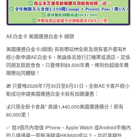
AE白金卡 美國運通白金卡 細頭
美國運通白金卡(細頭) 有新嘢玩❗❗❗全新及現有客戶都有❗❗
經小斯申請AE白金卡，無論係去旅行訂機票或酒店，定係
同朋友飲飲食食，只要俾到$9,500年費，俾到你超過年費
嘅嘢玩同體驗！
🎁 只要喺2026年7月30日至8月31日，全新AE卡客戶經小
斯成功申請美國運通白金卡就有加碼優惠：
💰只限全新卡會員* 高達1,440,000美國運通積分！即有
80,000里！
✅ 首3個月內增值 iPhone、Apple Watch 或Android手機內
的八達通單一簽賬淨額滿HK$600或以上，均可享額外