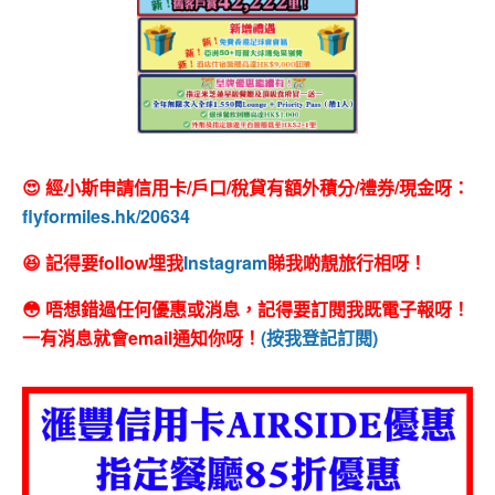
😍 經小斯申請信用卡/戶口/稅貸有額外積分/禮券/現金呀：
flyformiles.hk/20634
😆 記得要follow埋我
Instagram
睇我啲靚旅行相呀！
😳 唔想錯過任何優惠或消息，記得要訂閱我既電子報呀！
一有消息就會email通知你呀！
(按我登記訂閱)