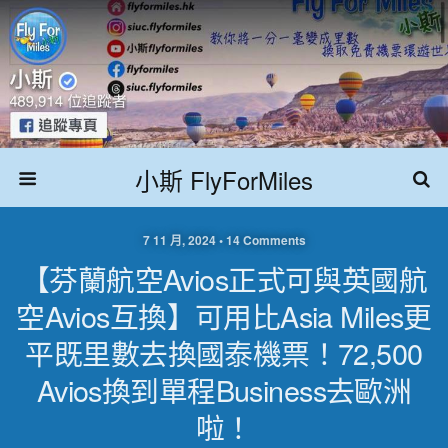
小斯 FlyForMiles
7 11 月, 2024 • 14 Comments
【芬蘭航空Avios正式可與英國航
空Avios互換】可用比Asia Miles更
平既里數去換國泰機票！72,500
Avios換到單程business去歐洲
啦！