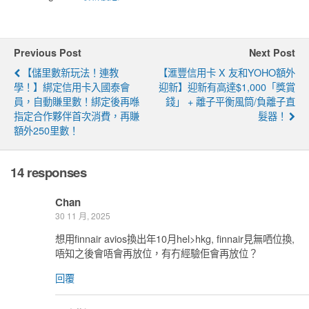
Previous Post
Next Post
【儲里數新玩法！連教
【滙豐信用卡 X 友和YOHO額外
學！】綁定信用卡入國泰會
迎新】迎新有高達$1,000「獎賞
員，自動賺里數！綁定後再喺
錢」 + 離子平衡風筒/負離子直
指定合作夥伴首次消費，再賺
髮器！
額外250里數！
14 responses
Chan
30 11 月, 2025
想用finnair avios換出年10月hel>hkg, finnair見無哂位換,
唔知之後會唔會再放位，有冇經驗佢會再放位？
回覆