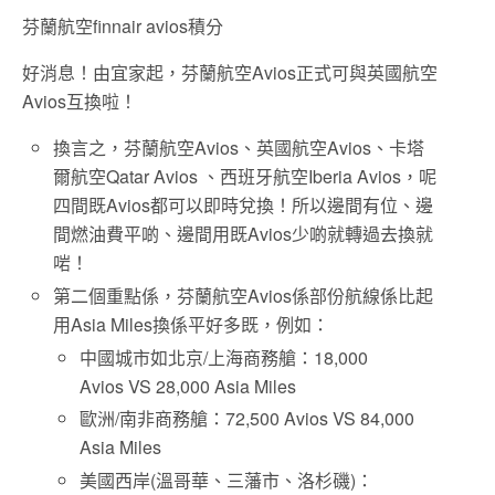
芬蘭航空finnair avios積分
好消息！由宜家起，芬蘭航空Avios正式可與英國航空
Avios互換啦！
換言之，芬蘭航空Avios、英國航空Avios、卡塔
爾航空Qatar Avios 、西班牙航空Iberia Avios，呢
四間既Avios都可以即時兌換！所以邊間有位、邊
間燃油費平啲、邊間用既Avios少啲就轉過去換就
啱！
第二個重點係，芬蘭航空Avios係部份航線係比起
用Asia Miles換係平好多既，例如：
中國城市如北京/上海商務艙：18,000
Avios VS 28,000 Asia Miles
歐洲/南非商務艙：72,500 Avios VS 84,000
Asia Miles
美國西岸(溫哥華、三藩市、洛杉磯)：