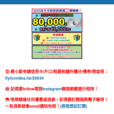
😍 經小斯申請信用卡/戶口/稅貸有額外積分/禮券/現金呀：
flyformiles.hk/20634
😆 記得要follow埋我
Instagram
睇我啲靚旅行相呀！
😳 唔想錯過任何優惠或消息，記得要訂閱我既電子報呀！
一有消息就會email通知你呀！
(按我登記訂閱)