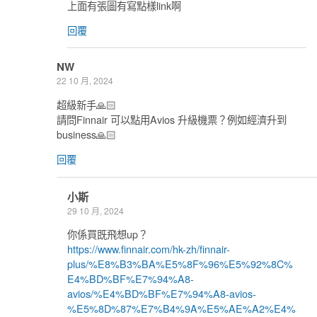
上面有張圖有寫點樣link啊
回覆
NW
22 10 月, 2024
超級新手🙏🏻
請問Finnair 可以點用Avios 升級機票？例如經濟升到
business🙏🏻
回覆
小斯
29 10 月, 2024
你係買既飛想up？
https://www.finnair.com/hk-zh/finnair-
plus/%E8%B3%BA%E5%8F%96%E5%92%8C%
E4%BD%BF%E7%94%A8-
avios/%E4%BD%BF%E7%94%A8-avios-
%E5%8D%87%E7%B4%9A%E5%AE%A2%E4%