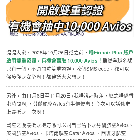
提提大家，
2025年10月26日或之前，
喺Finnair Plus 賬戶
啟用雙重認證，有機會贏取 10,000 Avios！
雖然全球名額
只有一個，不過開咗雙重認證，收個SMS code，都可以
保障你既安全啊！都建議大家開既！
另外，由11月6日至11月20日 (我唔識計時差，總之唔係香
港時間啊)，芬蘭航空Avios有半價優惠！今次可以話係史
上最抵既一次呀！
買咗之後最抵既地方係可以同自己名下既芬蘭航空Avios、
英國航空Avios、卡塔爾航空Qatar Avios 、西班牙航空