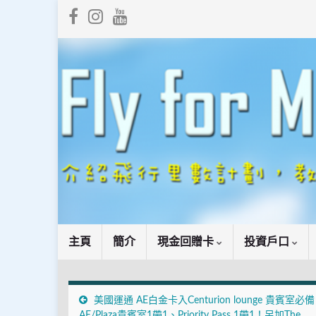
主頁
簡介
現金回贈卡
投資戶口
美國運通 AE白金卡入Centurion lounge 貴賓室必
AE/Plaza貴賓室1帶1、Priority Pass 1帶1！另加The