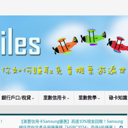
銀行戶口/稅貸
里數信用卡
里數教學
碌卡知
備！
【滙豐信用卡Samsung優惠】高達10%現金回贈！Samsung
網店買指定產品用優惠碼「HSBC2024」高達6折優惠！