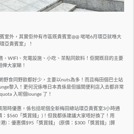
賓室外，其實佢仲有市區既貴賓室@@ 啱啱6月環亞就喺大
環亞貴賓室」！
務、WIFI、充電設施、小吃、茶點同飲料！佢開既目的主要
相俾大家睇！
裡面啲野食同野飲都好少，主要以nuts為多！而且梅田個巴士站
unge黎入！更何況係喺日本真係是但搵間便利店入去都非常
a 入呢個lounge 了！
既限時優惠，係包括呢個全新梅田總站環亞貴賓室3小時通
(原價：$560「獎賞錢」)！但我都係建議大家唔好換了！用
)：優惠價$95「獎賞錢」 (原價：$300「獎賞錢」)算