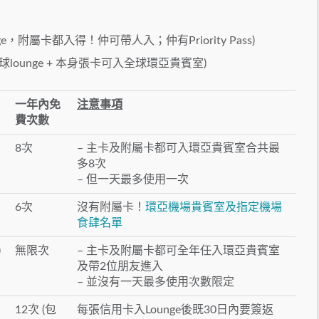
nge，附屬卡都入得！仲可帶人入；仲有Priority Pass)
限入全球lounge + 本身張卡可入全球環亞貴賓室)
一年內免
注意事項
費次數
8次
– 主卡及附屬卡都可入環亞貴賓室合共最
多8次
– 但一天最多使用一次
6次
沒有附屬卡！
環亞機場貴賓室及指定機場
食肆名單
)
無限次
– 主卡及附屬卡都可全年任入環亞貴賓室
及帶2位朋友進入
– 並沒有一天最多使用次數限定
12次 (包
每張信用卡入Lounge後既30日內要簽返