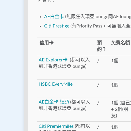
付費卡：
AE白金卡
(無限任入環亞lounge同AE lou
Citi Prestige
(有Priority Pass，可無
信用卡
預
免費名額
約？
AE Explorer卡
(都可以入
/
1個
到非香港既環亞lounge)
HSBC EveryMile
/
1個
AE白金卡 細頭
(都可以入
/
1個 (自己
到非香港既環亞lounge)
+ 2個(朋
友)
Citi Premiermiles
(都可以
/
1個