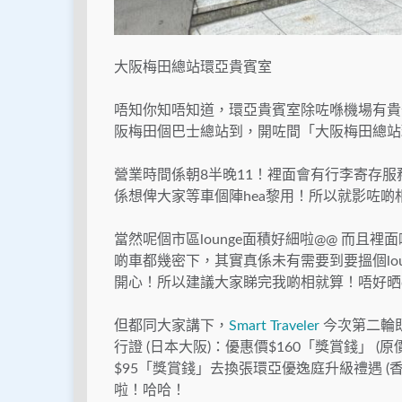
大阪梅田總站環亞貴賓室
唔知你知唔知道，環亞貴賓室除咗喺機場有貴
阪梅田個巴士總站到，開咗間「大阪梅田總站
營業時間係朝8半晚11！裡面會有行李寄存服
係想俾大家等車個陣hea黎用！所以就影咗啲
當然呢個市區lounge面積好細啦@@ 而且
啲車都幾密下，其實真係未有需要到要搵個lo
開心！所以建議大家睇完我啲相就算！唔好晒quot
但都同大家講下，
Smart Traveler
今次第二輪
行證 (日本大阪)：優惠價$160「獎賞錢」 
$95「獎賞錢」去換張環亞優逸庭升級禮遇 (香港
啦！哈哈！