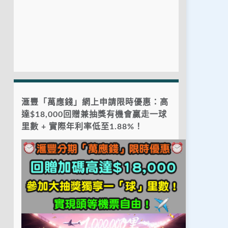
滙豐「萬應錢」網上申請限時優惠：高
達$18,000回贈兼抽獎有機會贏走一球
里數 + 實際年利率低至1.88%！