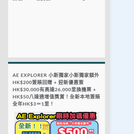
AE EXPLORER 小斯獨家小斯獨家額外
HK$200簽賬回贈 + 迎新優惠簽
HK$30,000有高達26,000里換機票 +
HK$50八達通增值獎賞！全新本地簽賬
全年HK$3＝1里！