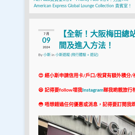
American Express Global Lounge Collection 貴賓室！
【全新！大阪梅田總
7 月
09
間及進入方法！
2024
By
小斯
in
小斯遊蹤 (飛行體驗 + 遊記)
😍 經小斯申請信用卡/戶口/稅貸有額外積分/
😆 記得要follow埋我
Instagram
睇我啲靚旅行
😳 唔想錯過任何優惠或消息，記得要訂閱我既