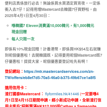
便利店真係旅行必去！無論係買水買酒定買宵夜，一定係
衝入去7仔！記得用埋Mastercard去韓國7仔買野啦，由
2025年4月1日至4月30日：
喺韓國7 Eleven消費滿10,000韓元，有1,000韓元
現金回贈
每人只限一次
即係有10%現金回贈！計番港幣，即係買HK$54左右就賺
到呢個優惠啦！去開韓國既，記得要用呢個Mastercard既7
仔優惠啦！提提大家，呢個優惠要登記咗先有啊！
登記網站：
https://mtr.mastercardservices.com/zn-
TW/offers/eb8ef7d5-70a5-46a0-b375-49b67ce1a8f5
適用信用卡：
渣打國泰Mastercard：
flyformiles.hk/41446
(
一定要喺4
月1日至4月15日期間申請，經小斯成功申請，全新渣打信
用卡客戶*迎新簽滿HK$12,000送Cathay x Samsonite