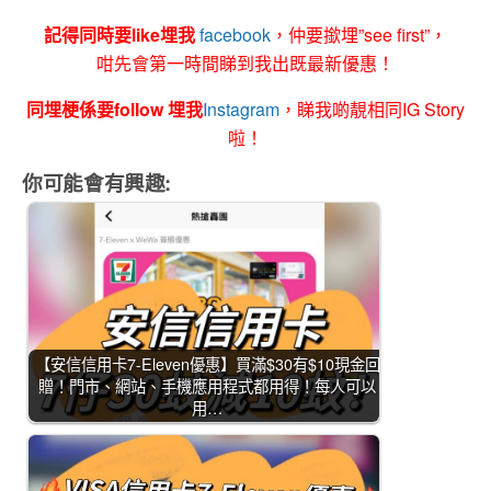
記得同時要like埋我
facebook
，仲要撳埋”see first”，
咁先會第一時間睇到我出既最新優惠！
同埋梗係要follow 埋我
Instagram
，睇我啲靚相同IG Story
啦！
你可能會有興趣:
【安信信用卡7-Eleven優惠】買滿$30有$10現金回
贈！門市、網站、手機應用程式都用得！每人可以
用…