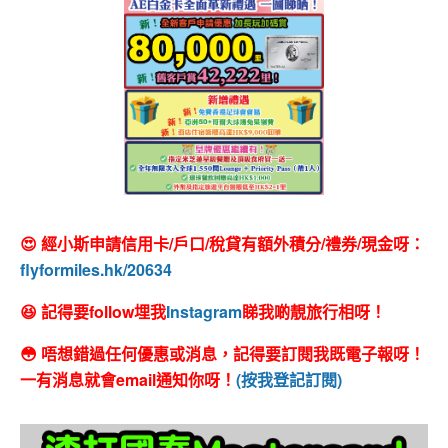
😍 經小斯申請信用卡/戶口/稅貸有額外積分/禮券/現金呀：
flyformiles.hk/20634
😆 記得要follow埋我
Instagram
睇我啲靚旅行相呀！
😳 唔想錯過任何優惠或消息，記得要訂閱我既電子報呀！
一有消息就會email通知你呀！
(按我登記訂閱)