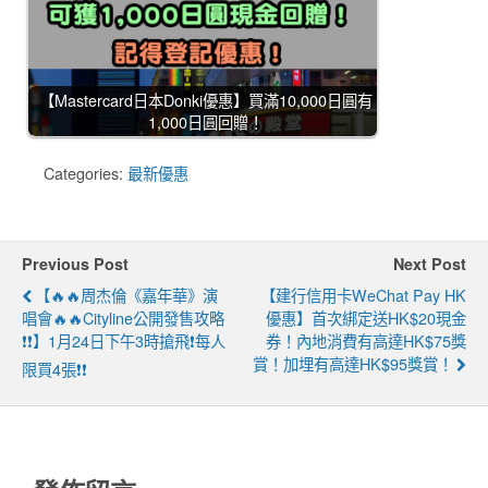
【Mastercard日本Donki優惠】買滿10,000日圓有
1,000日圓回贈！
Categories:
最新優惠
Previous Post
Next Post
【🔥🔥周杰倫《嘉年華》演
【建行信用卡WeChat Pay HK
唱會🔥🔥Cityline公開發售攻略
優惠】首次綁定送HK$20現金
❗❗】1月24日下午3時搶飛❗每人
券！內地消費有高達HK$75獎
賞！加埋有高達HK$95獎賞！
限買4張❗❗