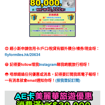
😍 經小斯申請信用卡/戶口/稅貸有額外積分/禮券/現金呀：
flyformiles.hk/20634
😆 記得要follow埋我
Instagram
睇我啲靚旅行相呀！
😳 唔想錯過任何優惠或消息，記得要訂閱我既電子報呀！
一有消息就會email通知你呀！
(按我登記訂閱)