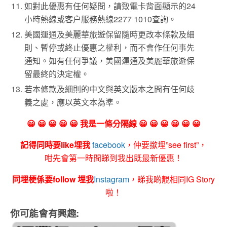
如對此優惠有任何疑問，請致電卡背面顯示的24
小時熱線或客户服務熱線2277 1010查詢。
美國運通及美麗華旅遊保留隨時更改本條款及細
則、暫停或終止優惠之權利，而不會作任何事先
通知。如有任何爭議，美國運通及美麗華旅遊保
留最終的決定權。
若本條款及細則的中文與英文版本之間有任何歧
義之處，應以英文本為準。
😀 😀 😀 😀 😀 我是一條分隔線 😀 😀 😀 😀 😀 😀
記得同時要like埋我
facebook
，仲要撳埋”see first”，
咁先會第一時間睇到我出既最新優惠！
同埋梗係要follow 埋我
Instagram
，睇我啲靚相同IG Story
啦！
你可能會有興趣: