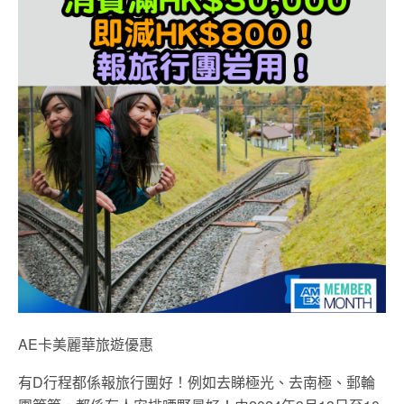
AE卡美麗華旅遊優惠
有D行程都係報旅行團好！例如去睇極光、去南極、郵輪