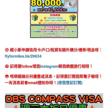
😍 經小斯申請信用卡/戶口/稅貸有額外積分/禮券/現金呀：
flyformiles.hk/20634
😆 記得要follow埋我
Instagram
睇我啲靚旅行相呀！
😳 唔想錯過任何優惠或消息，記得要訂閱我既電子報呀！
一有消息就會email通知你呀！
(按我登記訂閱)