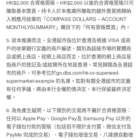
HK$2,000 合資格簽賬。HK$2,000 以後的合資格簽賬只可
賺取基本獎賞。持卡人於本推廣所賺取的額外獎賞將歸納
入相應月結單的「COMPASS DOLLARS – ACCOUNT
MONTHLYSUMMARY」欄目下的「所有簽賬獎賞」內。
5. 就本推廣而言，全港超市指位於香港及根據 VISA 或商
戶的收單銀行定義的商戶編號，類別為超級市場的實體商
店或網上商店。就網上商店而言，位於香港的網上商店是
指商戶的登記及/或結算所在地是香港。常見歸類為全港超
市的商戶，可參考位於go.dbs.com/hk-cv-superwed-
supermarket-example 的名單。如對有關全港超市的定義
有任何爭議，將由本行全權酌情決定，本行保留最終決定
權。
6. 為免產生疑問，以下類別的交易將不屬於合資格簽賬：
任何以 Apple Pay、Google Pay及 Samsung Pay 以外的
電子錢包付款的簽賬（包括但不限於支付寶、微信支付及
PayMe 完成的交易）、電子錢包增值交易、八達通自動增