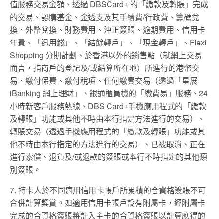
值服務交易金額、透過 DBSCard+ 的「繳款及轉賬」完成
的交易、認購基金、金透支及其手續費/行政費、籌碼兌
換、外幣兌換、財務費用、沖正簽賬、逾期費用、信用卡
年費、「迅用錢」、「結餘轉戶」、「現金轉戶」、Flexi
Shopping 分期計劃、於香港以外的銷售點（就網上交易
而言，指商戶的登記及/或結算所在地）所進行的港幣交
易、繳付保費、繳付稅項、任何繳費交易（透過「星展
iBanking 網上理財」、銀通櫃員機的「繳費易」服務、24
小時新客戶服務熱線、DBS Card+手機應用程式的「繳款
及轉賬」功能或其他不時由本行指定方法進行的交易）、
轉賬交易（透過手機應用程式的「繳款及轉賬」功能或其
他不時由本行指定的方法進行的交易）、已被取消、正在
進行索償、退貨及/或退款的簽賬或本行不時指定的其他類
別簽賬。
7. 持卡人於不同適用信用卡帳戶所累積的合資格簽賬不可
合併計算獎賞。如適用信用卡帳戶設有附屬卡，經附屬卡
完成的合資格簽賬將計入主卡的合資格簽賬以計算應得的