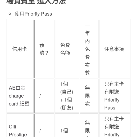
場貴賓室 進入方法
使用Priority Pass
一
年
內
預
免費
信用卡
免
注意事項
約？
名額
費
次
數
1個
只有主卡
AE白金
無
(自己)
有附送
charge
/
限
+ 1個
Priority
card 細頭
次
(朋友)
Pass
只有主卡
無
Citi
有附送
/
1個
限
Prestige
Priority