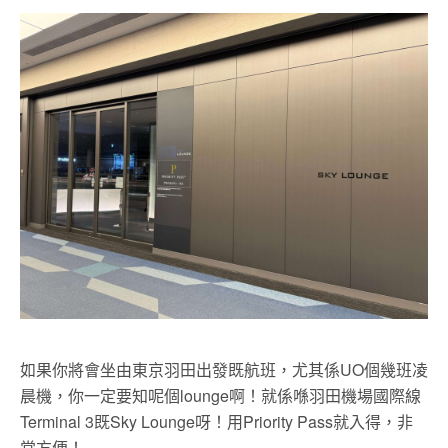
如果你將會坐由東京羽田出發既航班，尤其係UO個幾班凌
晨機，你一定要知呢個lounge啊！就係喺羽田機場國際線
Terminal 3既Sky Lounge呀！用Priority Pass就入得，非
常方便！