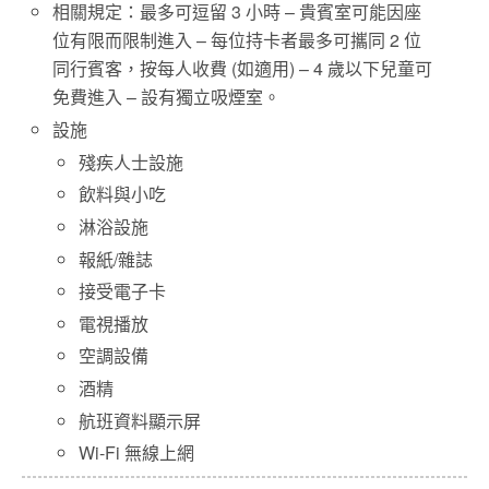
相關規定：最多可逗留 3 小時 – 貴賓室可能因座
位有限而限制進入 – 每位持卡者最多可攜同 2 位
同行賓客，按每人收費 (如適用) – 4 歲以下兒童可
免費進入 – 設有獨立吸煙室。
設施
殘疾人士設施
飲料與小吃
淋浴設施
報紙/雜誌
接受電子卡
電視播放
空調設備
酒精
航班資料顯示屏
Wi-Fi 無線上網