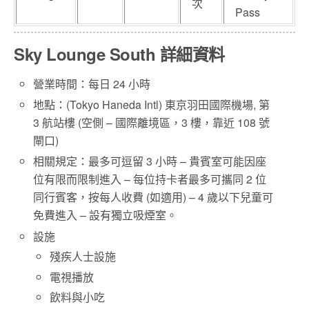
次
Pass
Sky Lounge South 詳細資料
營業時間：每日 24 小時
地點：(Tokyo Haneda Intl) 東京羽田國際機場, 第
3 航站樓 (空側 – 國際離境區，3 樓，靠近 108 號
閘口)
相關規定：最多可逗留 3 小時 – 貴賓室可能因座
位有限而限制進入 – 每位持卡者最多可攜同 2 位
同行賓客，按每人收費 (如適用) – 4 歲以下兒童可
免費進入 – 設有獨立吸煙室。
設施
殘疾人士設施
電視播放
飲料與小吃