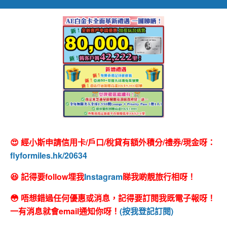
😍 經小斯申請信用卡/戶口/稅貸有額外積分/禮券/現金呀：
flyformiles.hk/20634
😆 記得要follow埋我
Instagram
睇我啲靚旅行相呀！
😳 唔想錯過任何優惠或消息，記得要訂閱我既電子報呀！
一有消息就會email通知你呀！
(按我登記訂閱)