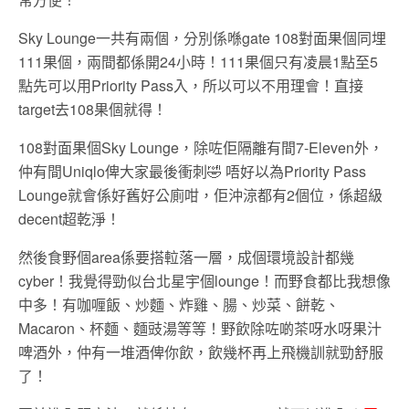
Sky Lounge一共有兩個，分別係喺gate 108對面果個同埋
111果個，兩間都係開24小時！111果個只有凌晨1點至5
點先可以用Priority Pass入，所以可以不用理會！直接
target去108果個就得！
108對面果個Sky Lounge，除咗佢隔離有間7-Eleven外，
仲有間Uniqlo俾大家最後衝刺🤣 唔好以為Priority Pass
Lounge就會係好舊好公廁咁，佢沖涼都有2個位，係超級
decent超乾淨！
然後食野個area係要搭𨋢落一層，成個環境設計都幾
cyber！我覺得勁似台北星宇個lounge！而野食都比我想像
中多！有咖喱飯、炒麵、炸雞、腸、炒菜、餅乾、
Macaron、杯麵、麵豉湯等等！野飲除咗啲茶呀水呀果汁
啤酒外，仲有一堆酒俾你飲，飲幾杯再上飛機訓就勁舒服
了！