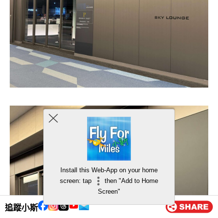
Install this Web-App on your home
screen: tap
then "Add to Home
Screen"
追蹤小斯