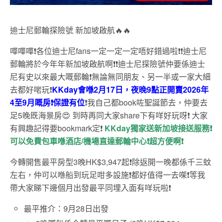
迪士尼郵輪探險號 新加坡啟航🔥🔥
嘩嘩嘩❗各位迪士尼fans一定一定一定唔好錯過啦❗❗迪士尼
郵輪將於今年年新加坡啟航啊❗❗迪士尼探險號仲要係迪士
尼有史以來最大嘅郵輪❗無論無同朋友、另一半或一家大細
去都好啱玩❗
KKday會喺2月17日，夜晚9點正開賣2026年
4至9月嘅房❗保證有位
❗我自己都book咗聖誕節去，仲要去
足5晚既海景房😍 到時再同大家share下有咩好玩呀❗ 大家
有興趣記得要bookmark定❗
KKday獨家送新加坡接送服務❗
可以免費包車喺酒店/機場直達郵輪中心❗超方便啊❗
今轉開售最平房型3晚HK$3,947起❗除返開一晚都係千三蚊
左右，仲可以喺船到玩足咁多設施❗都好值得一去㗎❗等我
帶大家睇下邊個月出發最平同埋入面有咩玩啦❗
最平推介：
9月28日出發