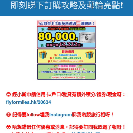
即刻睇下訂購攻略及郵輪亮點❗
😍 經小斯申請信用卡/戶口/稅貸有額外積分/禮券/現金呀：
flyformiles.hk/20634
😆 記得要follow埋我
Instagram
睇我啲靚旅行相呀！
😳 唔想錯過任何優惠或消息，記得要訂閱我既電子報呀！