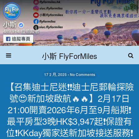
小斯 FlyForMiles
17 2 月, 2025 • No Comments
【召集迪士尼迷❗❗迪士尼郵輪探險
號😍新加坡啟航🔥🔥】2月17日
21:00開賣2026年6月至9月船期❗
最平房型3晚HK$3,947起❗保證有
位❗KKday獨家送新加坡接送服務❗