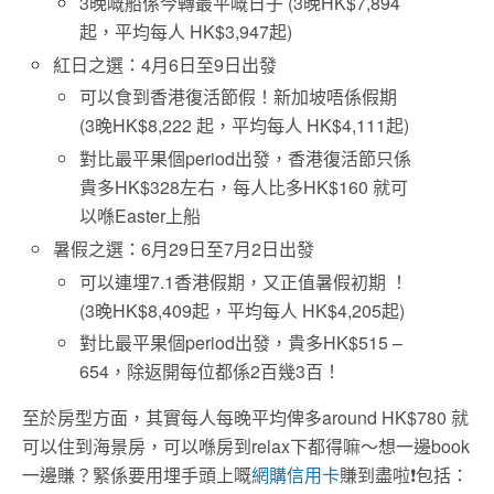
3晚嘅船係今轉最平嘅日子 (
3晚HK$7,894
起，平均每人
HK$3,947起)
紅日之選：
4月6日至9日出發
可以食到香港復活節假！新加坡唔係假期
(3晚HK$8,222 起，平均每人 HK$4,111起)
對比最平果個period出發，香港復活節只係
貴多HK$328左右，每人比多HK$160 就可
以喺Easter上船
暑假之選：6月29日至7月2日出發
可以連埋7.1香港假期，又正值暑假初期 ！
(3晚HK$8,409起，平均每人 HK$4,205起)
對比最平果個period出發，貴多HK$515 –
654，除返開每位都係2百幾3百！
至於房型方面，其實每人每晚平均俾多around HK$780 就
可以住到海景房，可以喺房到relax下都得嘛～想一邊book
一邊賺？緊係要用埋手頭上嘅
網購信用卡
賺到盡啦❗包括：