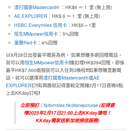
渣打國泰Mastercard®
：HK$6 ＝ 1 里 (無上限)
AE EXPLORER：
HK$ 6 ＝ 1 里 (無上限)
HSBC Everymiles
信用卡：
HK$5 = 1里
恒生
MMpower
信用卡
：5%回贈
滙豐
Red
卡
：4%回贈
以
9月28日出發最平嘅房為例，
如果想賺多啲回贈嘅話，
就可以用
恒生
MMpower
信用卡
❗連扣埋HK$394回贈，即係
最平HK$7,500兩個就可以入住到3晚啦❗❗如果想賺里數嘅
話，就可以選擇用
渣打國泰Mastercard®
或
AE
EXPLORER
訂
❗
有興趣就記得要較定鬧鐘2月17日夜晚9點
上去KKday訂啦❗
立即預訂：
flyformiles.hk/disneycruise
(記得要
喺2025年2月17日21:00上去KKday搶啦！
KKday獨家送新加坡接送服務)