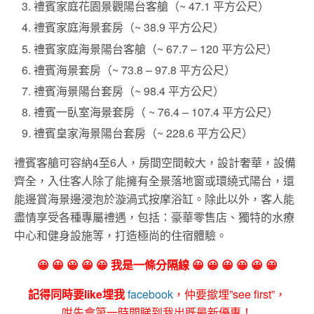
禮賓家庭花園景觀陽台客艙（~ 47.1 平方公尺）
禮賓家庭海景套房（~ 38.9 平方公尺）
禮賓家庭海景陽台客艙（~ 67.7 – 120 平方公尺）
禮賓海景套房（~ 73.8 – 97.8 平方公尺）
禮賓海景陽台套房（~ 98.4 平方公尺）
禮賓一臥室海景套房（ ~ 76.4 – 107.4 平方公尺）
禮賓皇家海景陽台套房（~ 228.6 平方公尺）
禮賓客艙可容納4至6人，房間空間較大，設計奢華，設備
齊全，
入住
客人除了能擁有全景落地窗或環繞式陽台，還
能邊賞海景邊浸泡於漩渦式按摩浴缸。除此以外，客人能
盡情
享受各種專屬禮遇，包括：
豪華零售店、獨特的水療
中心和健身設施等，打造極尚的住宿體驗。
😀 😀 😀 😀 😀 我是一條分隔線 😀 😀 😀 😀 😀 😀
記得同時要like埋我
facebook
，仲要撳埋”see first”，
咁先會第一時間睇到我出既最新優惠！