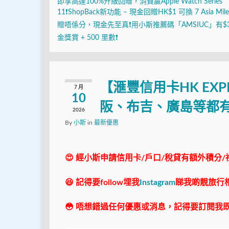
即享高達100%升級回贈，消費贏Apple Watch Series
11❗ShopBack新功能 – 現金回贈HK$1 可換 7 Asia Mile
贈唔係分，現金先至真❗用小斯推薦碼「AMSIUC」有$
金獎賞 + 500 里數❗
【滙豐信用卡HK EX
7 月
10
阪、布吉、廣島等都
2026
By
小斯
in
最新優惠
😍 經小斯申請信用卡/戶口/稅貸有額外積分/
😆 記得要follow埋我
Instagram
睇我啲靚旅行
😳 唔想錯過任何優惠或消息，記得要訂閱我既