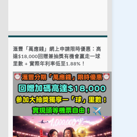
滙豐「萬應錢」網上申請限時優惠：高
達$18,000回贈兼抽獎有機會贏走一球
里數 + 實際年利率低至1.88%！