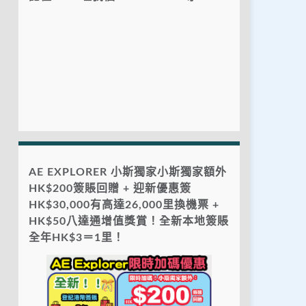
AE EXPLORER 小斯獨家小斯獨家額外
HK$200簽賬回贈 + 迎新優惠簽
HK$30,000有高達26,000里換機票 +
HK$50八達通增值獎賞！全新本地簽賬
全年HK$3＝1里！