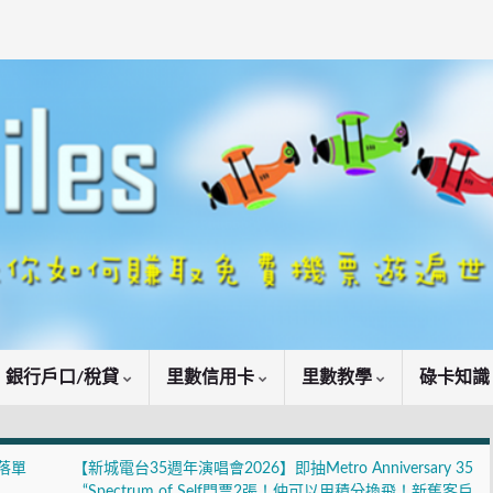
銀行戶口/稅貸
里數信用卡
里數教學
碌卡知
❗落單
【新城電台35週年演唱會2026】即抽Metro Anniversary 35
“Spectrum of Self門票2張！仲可以用積分換飛！新舊客戶