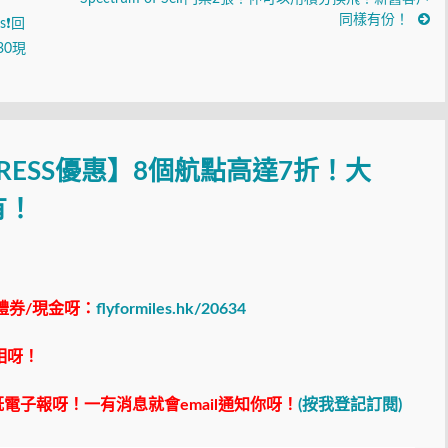
同樣有份！
s❗回
30現
PRESS優惠】8個航點高達7折！大
有！
禮券/現金呀：
flyformiles.hk/20634
相呀！
電子報呀！一有消息就會email通知你呀！
(按我登記訂閱)