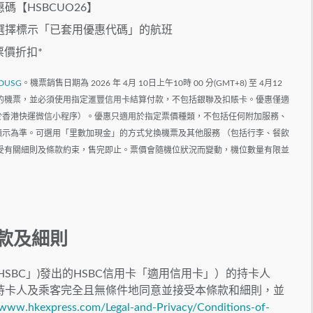
【HSBCUO26】
選擇標示「已套用優惠代碼」的航班
票價折扣*
4aDUSG
。機票銷售日期為 2026 年 4月 10日上午10時 00 分(GMT+8) 至 4月12
香港出發的機票，並必須使用指定滙豐信用卡結算付款，不包括銀聯及扣賬卡。優惠僅適
於香港快運微信小程序）。優惠只適用於指定票價種類，不包括任何附加服務、
示為準。可選用「里數加現金」的方式兌換機票及其他服務 （包括行李、餐飲
限，須受有關細則及條款約束，售完即止。票價會隨機位狀況而變動，機位數量有限並
條款
及細則
SBC」)發出的HSBC信用卡「適用信用卡」）的持卡人
持卡人及乘客完全且無條件地同意並接受本條款和細則，並
/www.hkexpress.com/Legal-and-Privacy/Conditions-of-