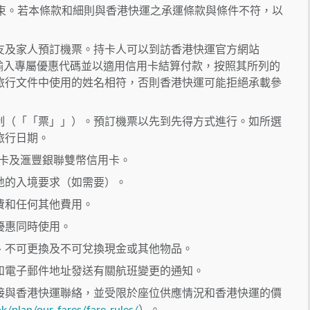
約束。若本條款和細則與香港快運之承運條款與條件不符，以
友及家人預訂機票。持卡人可以到訪香港快運官方網站
輸入專屬優惠代碼並以適用信用卡結算付款，按照其所列的
旅行文件中使用的姓名相符，否則香港快運可能拒絕承載參
制（「「票」」）。預訂機票以先到先得方式進行。如所選
旅行日期。
用卡及滙豐銀聯雙幣信用卡。
地的入境要求（如需要）。
費和任何其他費用。
優惠同時使用。
、不可更換及不可兌換現金或其他物品。
和電子郵件地址發送有關航班變更的通知。
接與香港快運聯絡，並受限於座位供應情況和香港快運的價