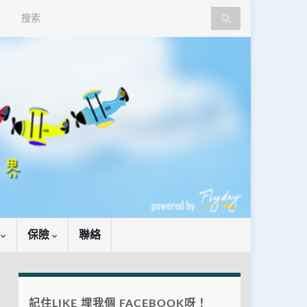
Search for:
識
保險
聯絡
記住LIKE 埋我個 FACEBOOK呀！