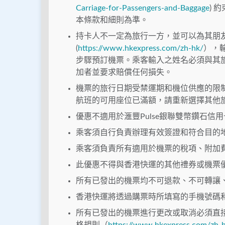
Carriage-for-Passengers-and-Baggage
) 
本條款和細則為準。
持卡人不一定為旅行一方，並可以為其朋
(
https://www.hkexpress.com/zh-hk/
），
步驟預訂機票。乘客輸入之姓名必須與其
加者並要求賠償任何損失。
機票的旅行日期受禁運期和機位供應的限
航班的可用座位已滿額，請重新選擇其他
優惠不適用於滙豐Pulse銀聯雙幣鑽石信
乘客須自行負責辦理有效簽證和符合目的
乘客須負責所有適用於機票的稅項、附加
此優惠不得與香港快運的其他禮券或機票
所有已發出的機票均不可退款、不可轉讓
香港快運將透過購票時所填寫的手機號碼
所有已發出的機票進行更改或取消必須直