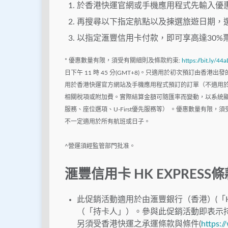
於香港快運官網或手機應用程式先輸入優惠碼
再搜尋以下指定航點以及揀選旅遊日期，
以指定滙豐信用卡付款，即可享高達30%
* 優惠數量有限，須受有關細則及條款約束:
https://bit.ly/4
日下午 11 時 45 分(GMT+8)。只適用於初次預訂由
用於香港快運官方網站及手機應用程式預訂的訂單（不適用
相關稅項或附加費。實際結算金額可隨匯率而變動，以系統顯
服務、座位選項、U-First優先服務等） 。優惠數量有
不一定適用於所有航班或日子。
^營運須經監管部門批准。
滙豐信用卡 HK EXPRESS
此促銷活動適用於由滙豐銀行（香港）(「H
（「持卡人」）。參與此促銷活動即表示
另須受香港快運之承運條款與條件(
https:/