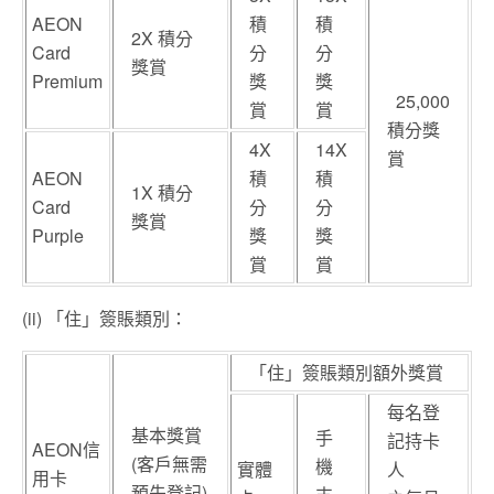
AEON
積
積
2X 積分
Card
分
分
獎賞
Premium
獎
獎
25,000
賞
賞
積分獎
4X
14X
賞
AEON
積
積
1X 積分
Card
分
分
獎賞
Purple
獎
獎
賞
賞
(ii) 「住」簽賬類別：
「住」簽賬類別額外獎賞
每名登
基本獎賞
手
記持卡
AEON信
(客戶無需
機
實體
人
用卡
預先登記)