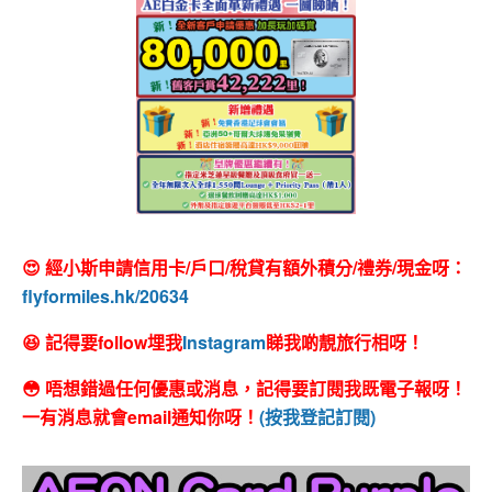
😍 經小斯申請信用卡/戶口/稅貸有額外積分/禮券/現金呀：
flyformiles.hk/20634
😆 記得要follow埋我
Instagram
睇我啲靚旅行相呀！
😳 唔想錯過任何優惠或消息，記得要訂閱我既電子報呀！
一有消息就會email通知你呀！
(按我登記訂閱)