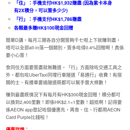
「住」：手機支付HK$1,932賺盡 (因為紫卡本身
有2X積分，可以簽多少少)
「行」：手機支付HK$1,786賺盡
各類最多賺HK$100現金回贈
簡單D講，每月三類各自分開簽夠千七咁上下就賺到盡，
唔可以全部all-in落一個類別，簽多咗得0.4%回贈啊！真係
要小心簽！
食同住方面要簽盡就無難道，「行」方面除咗交通工具之
外，都包咗UberTaxi同埋行車隧道「易通行」收費！有搭
開的士、有揸車要過隧道既都可以幫手督大條數！
賺到最盡既情況下有每月有HK$300現金回贈！積分都可
以換到2,400里數！即係HK$2.1=1里數！超抵啊！記得要
係AEON app登記咗個優惠先，再食、住、行都用AEON
Card Purple比錢啦！
優惠詳情：