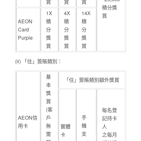
賞
賞
賞
積分獎
1X
4X
14X
賞
AEON
積
積
積
Card
分
分
分
Purple
獎
獎
獎
賞
賞
賞
(ii) 「住」簽賬類別：
基
「住」簽賬類別額外獎賞
本
獎
賞
(客
每名登
手
AEON信
戶
記持卡
機
用卡
無
實體
人
支
需
卡
之每月