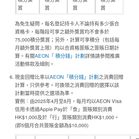
賞
賞
賞
賞
為免生疑問，每名登記持卡人不論持有多少張合
資格卡，每階段可享之額外獎賞均不會多於
75,000積分獎賞；另外，計算可享積分（包括每
月額外獎賞上限）均以合資格簽賬之簽賬日期計
算。有關
AEON「 積分錢」計劃
詳情請參閱推廣
活動條款及細則。
現金回贈比率以
AEON「積分錢」計劃
之消費回贈
計算，只供參考。可換領之消費回贈的選擇以該
計劃當時提供之選項為準。
實例︰由2025年4月至8月，每月均以AEON Visa
信用卡透過Apple Pay於「食」簽賬類別消費
HK$1,000及於「行」簽賬類別消費HK$1,000。
(即5個月合共簽賬金額為$10,000)