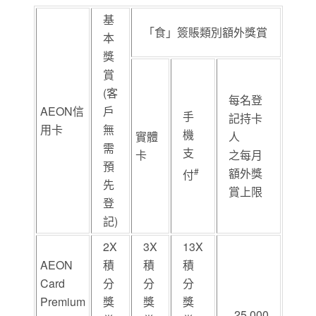
基
「食」簽賬類別額外獎賞
本
獎
賞
(客
每名登
AEON信
戶
手
記持卡
用卡
無
機
實體
人
需
支
卡
之每月
預
#
額外獎
付
先
賞上限
登
記)
2X
3X
13X
AEON
積
積
積
Card
分
分
分
Premium
獎
獎
獎
25,000