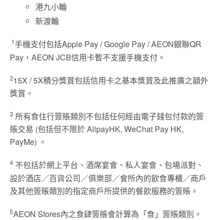
港九小輪
新渡輪
1
手機支付包括Apple Pay / Google Pay / AEON銀聯QR
Pay，AEON JCB信用卡暫不支援手機支付。
2
15X / 5X積分獎賞包括信用卡之基本獎賞及此推廣之額外
獎賞。
3
所有食住行簽賬類別不包括任何經由電子錢包付款的簽
賬交易 (包括但不限於 AlipayHK, WeChat Pay HK,
PayMe) 。
4
不包括於網上平台、酒席宴會、私人宴會、包場派對、
設於酒店／百貨公司／俱樂部／會所內的飲食專櫃／商戶
及其他簽賬類別的指定商戶所提供的餐飲服務的簽賬。
5
AEON Stores內之食肆簽賬會計算為「食」簽賬類別。