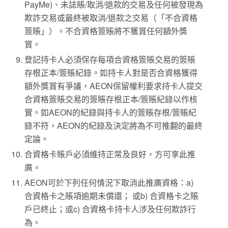
PayMe)、未誌賬/取消/退款的交易及任何被發現為
欺詐交易或最終被取消/退款之交易（「不合資格
簽賬」）。不合資格簽賬將不獲賞任何額外獎
賞。
登記持卡人必須保存每項合資格簽賬交易的簽賬
存根正本/簽賬紀錄。如持卡人對是否合資格獲得
額外獎賞有爭議，AEON保留權利要求持卡人提交
合資格簽賬交易的簽賬存根正本/簽賬紀錄以作核
實。如AEON的紀錄與持卡人的簽賬存根/簽賬紀
錄不符，AEON的紀錄及決定將為不可推翻的最終
定論。
合資格卡賬戶必須維持正常及良好，方可享此推
廣。
AEON可於下列任何情況下取消此推廣資格：a)
合資格卡之賬項逾期未償還； 或b) 合資格卡之賬
戶已終止；或c) 合資格卡持卡人涉及任何欺詐行
為。