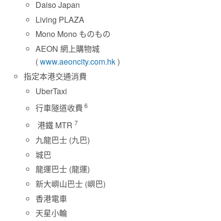
Daiso Japan
Living PLAZA
Mono Mono ものもの
AEON 網上購物城
(
www.aeoncity.com.hk
)
指定本港交通消費
UberTaxi
6
行車隧道收費
7
港鐵 MTR
九龍巴士 (九巴)
城巴
龍運巴士 (龍運)
新大嶼山巴士 (嶼巴)
香港電車
天星小輪