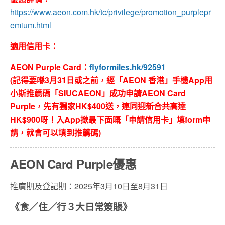
https://www.aeon.com.hk/tc/privilege/promotion_purplepr
emium.html
適用信用卡：
AEON Purple Card：
flyformiles.hk/92591
(
記得要喺
3
月
31
日或之前，經「
AEON
香港」手機
App
用
小斯推薦碼「
SIUCAEON
」成功申請
AEON C
ard
Purple
，先有獨家
HK$400
送，連同迎新合共高達
HK$900
呀！入
App
撳最下面嘅「申請信用卡」填
form
申
請，就會可以填到推薦碼
)
AEON Card Purple優惠
推廣期及登記期：2025年3月10日至8月31日
《食／住／行３大日常簽賬》