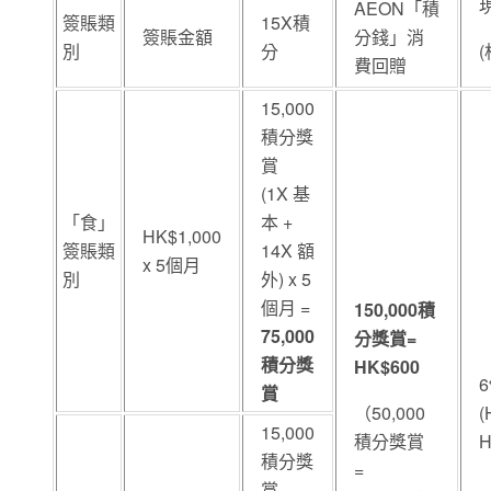
AEON「積
簽賬類
15X積
簽賬金額
分錢」消
別
分
費回贈
15,000
積分獎
賞
(1X 基
「食」
本 +
HK$1,000
簽賬類
14X 額
x 5個月
別
外) x 5
個月 =
150,000
積
75,000
分獎賞
=
積分獎
HK$600
賞
（50,000
(
15,000
積分獎賞
H
積分獎
=
賞