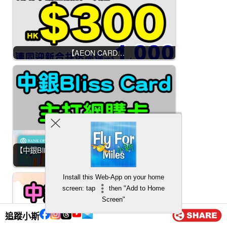
【AEON CARD…
【中銀Bliss Card小斯優惠】全新客戶經小斯申請，
送HK$500 Apple Gift…
Install this Web-App on your home
screen: tap
then "Add to Home
Screen"
追蹤小斯