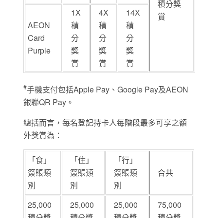
積分獎
1X
4X
14X
賞
AEON
積
積
積
Card
分
分
分
Purple
獎
獎
獎
賞
賞
賞
#
手機支付包括Apple Pay、Google Pay及AEON
銀聯QR Pay。
總括而言，每名登記持卡人每階段最多可享之額
外獎賞為：
「食」
「住」
「行」
簽賬類
簽賬類
簽賬類
合共
別
別
別
25,000
25,000
25,000
75,000
積分獎
積分獎
積分獎
積分獎