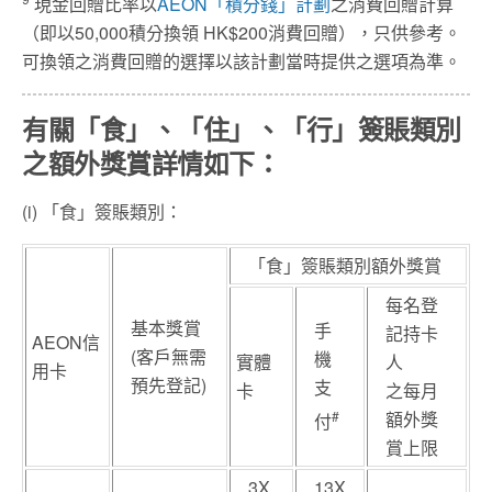
現金回贈比率以
AEON「積分錢」計劃
之消費回贈計算
（即以50,000積分換領 HK$200消費回贈），只供參考。
可換領之消費回贈的選擇以該計劃當時提供之選項為準。
有關「食」、「住」、「行」簽賬類別
之額外獎賞詳情如下：
(i) 「食」簽賬類別：
「食」簽賬類別額外獎賞
每名登
基本獎賞
手
記持卡
AEON信
(客戶無需
機
實體
人
用卡
預先登記)
支
卡
之每月
#
額外獎
付
賞上限
3X
13X