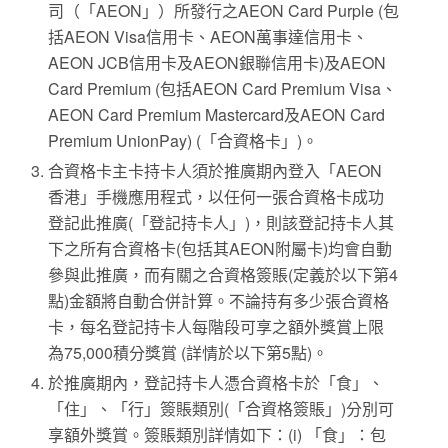
司（「AEON」）所發行之AEON Card Purple (包
括AEON Visa信用卡、AEON萬事達信用卡、
AEON JCB信用卡及AEON銀聯信用卡)及AEON
Card Premium (包括AEON Card Premium Visa、
AEON Card Premium Mastercard及AEON Card
Premium UnionPay) (「合資格卡」)。
合資格卡主卡持卡人須於推廣期內登入「AEON
香港」手機應用程式，以任何一張合資格卡成功
登記此推廣(「登記持卡人」)，則該登記持卡人其
下之所有合資格卡(包括其AEON附屬卡)均會自動
參與此推廣，而有關之合資格簽賬(定義於以下第4
點)金額將自動合併計算。不論持有多少張合資格
卡，每名登記持卡人每階段可享之額外獎賞上限
為75,000積分獎賞 (詳情於以下第5點)。
於推廣期內，登記持卡人憑合資格卡於「食」、
「住」、「行」簽賬類別(「合資格簽賬」)分別可
享額外獎賞。簽賬類別詳情如下：(i) 「食」：包