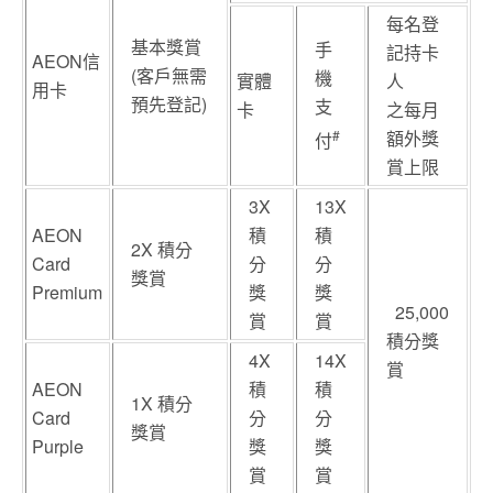
每名登
基本獎賞
手
記持卡
AEON信
(客戶無需
機
實體
人
用卡
預先登記)
支
卡
之每月
#
額外獎
付
賞上限
3X
13X
AEON
積
積
2X 積分
Card
分
分
獎賞
Premium
獎
獎
25,000
賞
賞
積分獎
4X
14X
賞
AEON
積
積
1X 積分
Card
分
分
獎賞
Purple
獎
獎
賞
賞