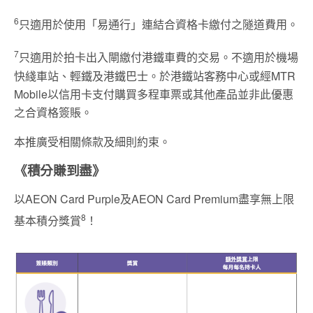
6
只適用於使用「易通行」連結合資格卡繳付之隧道費用。
7
只適用於拍卡出入閘繳付港鐵車費的交易。不適用於機場
快綫車站、輕鐵及港鐵巴士。於港鐵站客務中心或經MTR
Mobile以信用卡支付購買多程車票或其他產品並非此優惠
之合資格簽賬。
本推廣受相關條款及細則約束。
《積分賺到盡》
以AEON Card Purple及AEON Card Premium盡享無上限
8
基本積分獎賞
！