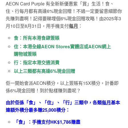
AEON Card Purple 有全新新優惠紫「賞」生活！食、
住、行每月都有高達6%現金回贈！不過一定要留意細節你
先賺到盡啊！記得要睇埋個6%現金回贈攻略！由2025年3
月10日至8月31日，用手機支付
每月
：
食：所有本港食肆簽賬
住：本港全線AEON Stores實體店或AEON網上
購物城簽賬
行：指定本港交通消費
以上三類都有高達6%現金回贈
佢一開始會派AEON積分，以上簽賬有15X積分，計番即
係6%現金回贈！到於點樣賺到盡呢？
由於佢係「食」、「住」、「行」三類中，各類
每月
基本
連額外積分最多賺25,000積分：
「食」：手機支付HK$1,786賺盡