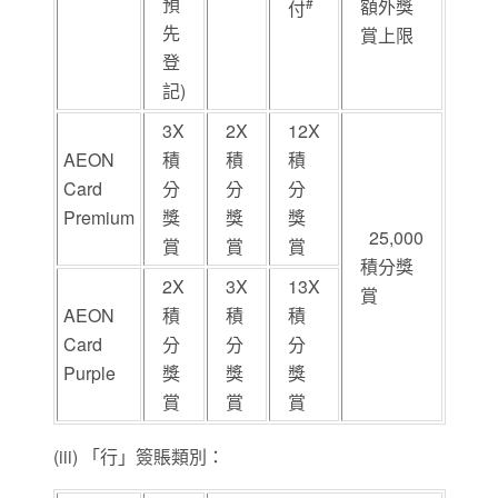
預
#
額外獎
付
先
賞上限
登
記)
3X
2X
12X
AEON
積
積
積
Card
分
分
分
Premium
獎
獎
獎
25,000
賞
賞
賞
積分獎
2X
3X
13X
賞
AEON
積
積
積
Card
分
分
分
Purple
獎
獎
獎
賞
賞
賞
(iii) 「行」簽賬類別：