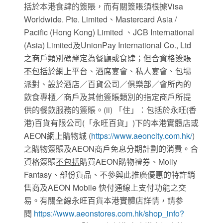
括於本港食肆的簽賬，而有關簽賬須根據Visa
Worldwide. Pte. Limited、Mastercard Asia /
Pacific (Hong Kong) Limited 、JCB International
(Asia) Limited及UnionPay International Co., Ltd
之商戶類別碼釐定為餐廳或食肆；但合資格簽賬
不包括
於網上平台、酒席宴會、私人宴會、包場
派對、設於酒店／百貨公司／俱樂部／會所內的
飲食專櫃／商戶及其他簽賬類別的指定商戶所提
供的餐飲服務的簽賬。(ii) 「住」：包括於永旺(香
港)百貨有限公司(「永旺百貨」)下的本港實體店或
AEON網上購物城 (
https://www.aeoncity.com.hk/
)
之購物簽賬及AEON商戶免息分期計劃的消費。合
資格簽賬
不包括
購買AEON購物禮券、Molly
Fantasy、部份貨品、不參與此推廣優惠的特許銷
售商及AEON Mobile 快付通線上支付功能之交
易。有關全線永旺百貨本港實體店詳情，請参
閱
https://www.aeonstores.com.hk/shop_info?