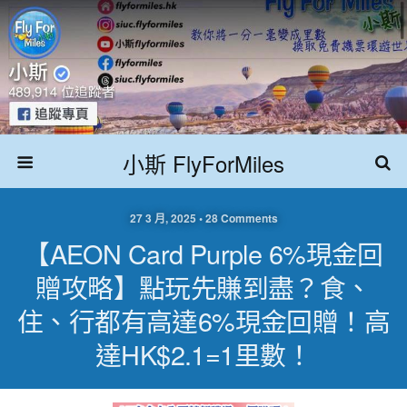
小斯 FlyForMiles
27 3 月, 2025 • 28 Comments
【AEON Card Purple 6%現金回
贈攻略】點玩先賺到盡？食、
住、行都有高達6%現金回贈！高
達HK$2.1=1里數！