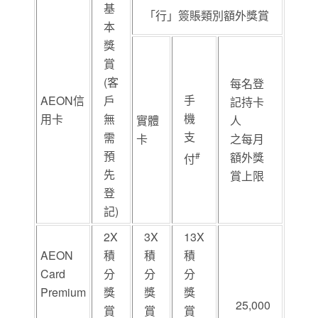
基
「行」簽賬類別額外獎賞
本
獎
賞
(客
每名登
手
AEON信
戶
記持卡
機
用卡
無
實體
人
支
需
卡
之每月
預
#
額外獎
付
先
賞上限
登
記)
2X
3X
13X
AEON
積
積
積
Card
分
分
分
Premium
獎
獎
獎
25,000
賞
賞
賞