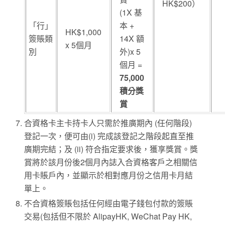
HK$200）
(1X 基
「行」
本 +
HK$1,000
簽賬類
14X 額
x 5個月
別
外)x 5
個月 =
75,000
積分獎
賞
合資格卡主卡持卡人只需於推廣期內 (任何階段)
登記一次，便可由(i) 完成該登記之階段起直至推
廣期完結；及 (ii) 符合指定要求後，獲享獎賞。獎
賞將於該月份後2個月內誌入合資格客戶之相關信
用卡賬戶內，並顯示於相對應月份之信用卡月結
單上。
不合資格簽賬包括任何經由電子錢包付款的簽賬
交易(包括但不限於 AlipayHK, WeChat Pay HK,