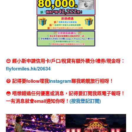
😍 經小斯申請信用卡/戶口/稅貸有額外積分/禮券/現金呀：
flyformiles.hk/20634
😆 記得要follow埋我
Instagram
睇我啲靚旅行相呀！
😳 唔想錯過任何優惠或消息，記得要訂閱我既電子報呀！
一有消息就會email通知你呀！
(按我登記訂閱)