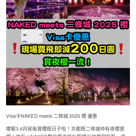
Visa卡NAKED meets 二條城 2025 櫻 優惠
嚟緊3,4月就係賞櫻既日子啦！京都既二條城仲有夜櫻賞