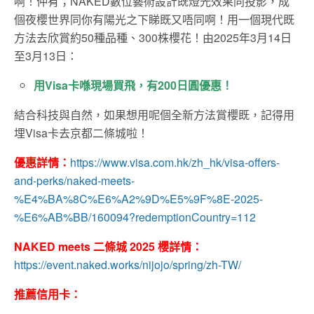
啊！仲有；NAKED數位藝術設計既燈光效果同投影，成
個夜櫻世界同你有陽光之下睇既又唔同啊！用一個現代既
方法去欣賞約50種品種、300株櫻花！由2025年3月14日
至3月13日：
用Visa卡喺現場買飛，有200日圓優惠！
結合科技與自然，如果想用呢個全新方法賞櫻既，記得用
埋Visa卡去京都二條城啦！
優惠詳情：
https://www.visa.com.hk/zh_hk/visa-offers-
and-perks/naked-meets-
%E4%BA%8C%E6%A2%9D%E5%9F%8E-2025-
%E6%AB%BB/160094?redemptionCountry=112
NAKED meets 二條城 2025 櫻詳情：
https://event.naked.works/nijojo/spring/zh-TW/
推薦信用卡：