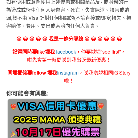
如有使用或意圖使用上述優惠或相關商品及 / 或服務的行
為造成或衍生任何人身傷害、死亡、失實陳述、損害或遺
漏,概不由 Visa 針對任何相關的(不論直接或間接)損失、損
害賠償、費用、支出或索賠向任何人負責。
😀 😀 😀 😀 😀 我是一條分隔線 😀 😀 😀 😀 😀 😀
記得同時要like埋我
facebook
，仲要撳埋”see first”，
咁先會第一時間睇到我出既最新優惠！
同埋梗係要follow 埋我
Instagram
，睇我啲靚相同IG Story
啦！
你可能會有興趣: