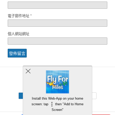
電子郵件地址
*
個人網站網址
Back to top
Mobile
Desktop
Install this Web-App on your home
screen: tap
then "Add to Home
Screen"