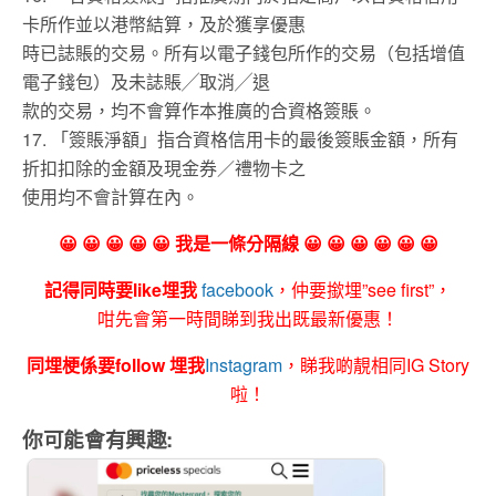
卡所作並以港幣結算，及於獲享優惠
時已誌賬的交易。所有以電子錢包所作的交易（包括增值
電子錢包）及未誌賬╱取消╱退
款的交易，均不會算作本推廣的合資格簽賬。
17. 「簽賬淨額」指合資格信用卡的最後簽賬金額，所有
折扣扣除的金額及現金券／禮物卡之
使用均不會計算在內。
😀 😀 😀 😀 😀 我是一條分隔線 😀 😀 😀 😀 😀 😀
記得同時要like埋我
facebook
，仲要撳埋”see first”，
咁先會第一時間睇到我出既最新優惠！
同埋梗係要follow 埋我
Instagram
，睇我啲靚相同IG Story
啦！
你可能會有興趣: