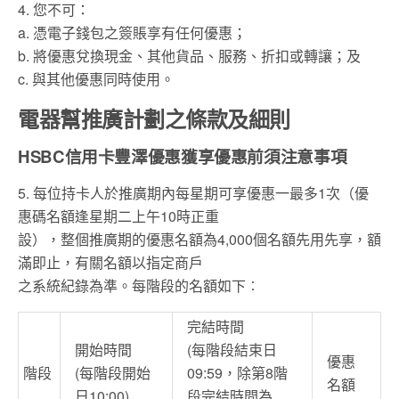
4. 您不可：
a. 憑電子錢包之簽賬享有任何優惠；
b. 將優惠兌換現金、其他貨品、服務、折扣或轉讓；及
c. 與其他優惠同時使用。
電器幫推廣計劃之條款及細則
HSBC信用卡豐澤優惠獲享優惠前須注意事項
5. 每位持卡人於推廣期內每星期可享優惠一最多1次（優
惠碼名額逢星期二上午10時正重
設），整個推廣期的優惠名額為4,000個名額先用先享，額
滿即止，有關名額以指定商戶
之系統紀錄為準。每階段的名額如下︰
完結時間
開始時間
(每階段結束日
優惠
階段
(每階段開始
09:59，除第8階
名額
日10:00)
段完結時間為