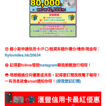
😍 經小斯申請信用卡/戶口/稅貸有額外積分/禮券/現金呀：
flyformiles.hk/20634
😆 記得要follow埋我
Instagram
睇我啲靚旅行相呀！
😳 唔想錯過任何優惠或消息，記得要訂閱我既電子報呀！
一有消息就會email通知你呀！
(按我登記訂閱)