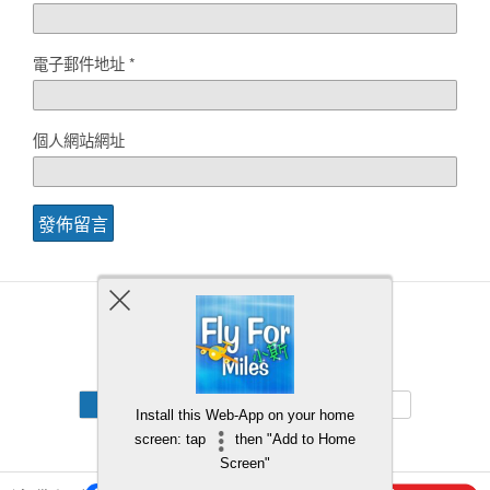
電子郵件地址
*
個人網站網址
Back to top
Mobile
Desktop
Install this Web-App on your home
screen: tap
then "Add to Home
Screen"