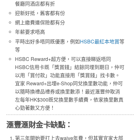
餐廳同酒店都有折
迎新好抵，舊客都有份
網上繳費連保險都有分
年薪要求唔高
平時出好多唔同既優惠，例如
HSBC最紅本地賞
等
等
HSBC Reward+超方便，可以直接睇返唔同
HSBC信用卡既「獎賞錢」結餘同埋到期日，仲可
以用「賞付款」功能直接用「獎賞錢」找卡數。
宜家 Reward+出埋e-Shop同兌換里數功能，仲可
以隨時換禮品禮券或換里數添！最近滙豐仲取消
左每年HK$300既兌換里數手續費，依家換里數真
心勁著數又方便！
滙豐滙財金卡缺點：
第三年開始要打上去waive年費，但其實宜家大部