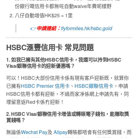
份銀行嘅信用卡都無咗自動waive年費呢樣野
八仔自動增值HK$25 = 1里
👉
申請連結：
flyformiles.hk/hsbc.gold
HSBC滙豐信用卡 常見問題
1. 如我已擁有其他HSBC信用卡，我還可以拎到HSBC
Visa/銀聯信用卡的迎新優惠嗎？
可以！HSBC大部份信用卡係有現有客戶迎新既，就算你
已擁有
HSBC Premier 信用卡
、
HSBC銀聯信用卡
，申請
HSBC信用卡都有迎新，不過而家凈係網上申請先有，同
埋留意返Red卡係冇迎新！
2. HSBC Visa/銀聯信用卡增值或轉賬電子錢包，能賺取獎
賞錢嗎？
無論係
Wechat Pay
及
Alipay
轉賬都唔會有任何獎賞錢，而