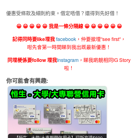
優惠受條款及細則約束。借定唔借？還得到先好借！
😀 😀 😀 😀 😀 我是一條分隔線 😀 😀 😀 😀 😀 😀
記得同時要like埋我
facebook
，仲要撳埋”see first”，
咁先會第一時間睇到我出既最新優惠！
同埋梗係要follow 埋我
Instagram
，睇我啲靚相同IG Story
啦！
你可能會有興趣:
【恒生 - 大學/大專聯營信用卡】迎新高達$600