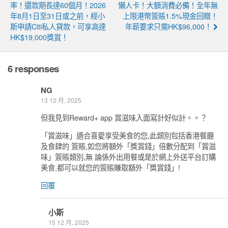
率！還款期長達60個月！2026
懶人卡！大額消費必備！全年無
年8月1日至31日或之前，經小
上限港幣簽賬1.5%現金回贈！
斯申請Citi私人貸款，可享高達
年薪要求只需HK$96,000！
HK$19,000獎賞！
6 responses
NG
13 12 月, 2025
但我見到Reward+ app 賞滋味入面寫計好似計。。？
「賞滋味」適合喜愛享受美食的您,此類別包括香港餐廳
及食肆的 簽賬,如您將額外「獎賞錢」倍數分配到「賞滋
味」簽賬類別,無 論係外出用餐或是於網上外送平台訂購
美食,都可以就您的簽賬賺取額外「獎賞錢」!
回覆
小斯
15 12 月, 2025