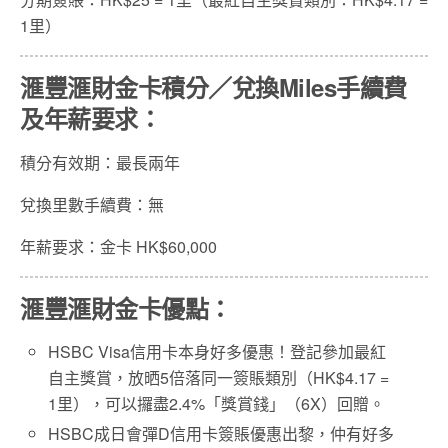
1里）
滙豐滙財金卡積分／兌換Miles手續費
及年薪要求：
積分有效期：最長兩年
兌換里數手續費：無
年薪要求：金卡 HK$60,000
滙豐滙財金卡優點：
HSBC Visa信用卡本身好多優惠！登記參加最紅
自主獎賞，放晒5倍落同一簽賬類別（HK$4.17 =
1里），可以攞盡2.4%「獎賞錢」（6X）回贈。
HSBC成日會彈D信用卡簽賬優惠出黎，仲有好多