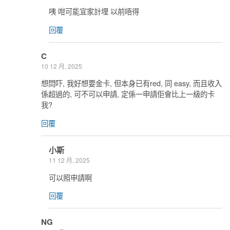
咦 咁可能宜家計埋 以前唔得
回覆
C
10 12 月, 2025
想問吓, 我好想要金卡, 但本身已有red, 同 easy, 而且收入
係超過的, 可不可以申請, 定係一申請佢會比上一級的卡
我?
回覆
小斯
11 12 月, 2025
可以照申請啊
回覆
NG