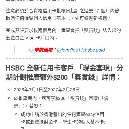
注意必須於合資格信用卡批核日起計之過去 12 個月內曾
取消任何滙豐個人信用卡基本卡，先可獲迎新禮遇。
完成簽賬要求後兩個月內，
滙豐
會把「獎賞錢」誌入您的
滙豐白金 Visa 卡戶口內。
👉
申請連結：
flyformiles.hk/hsbc.gold
HSBC
全新信用卡客戶
「
現金套現
」
分
期計劃推廣額外
$200
「
獎賞錢
」
詳情
：
2026年3月1日至2027年2月28日
於推廣期內，您可享$200「獎賞錢」回贈(「優
惠」)，若您：
成功申請於香港發出的任何滙豐easy信用
卡或滙豐滙財金卡 – 學生卡的個人基本卡;