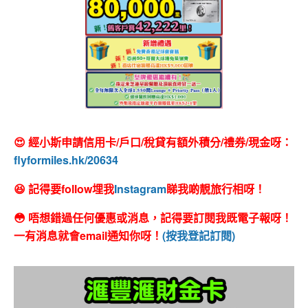
😍 經小斯申請信用卡/戶口/稅貸有額外積分/禮券/現金呀：
flyformiles.hk/20634
😆 記得要follow埋我
Instagram
睇我啲靚旅行相呀！
😳 唔想錯過任何優惠或消息，記得要訂閱我既電子報呀！
一有消息就會email通知你呀！
(按我登記訂閱)