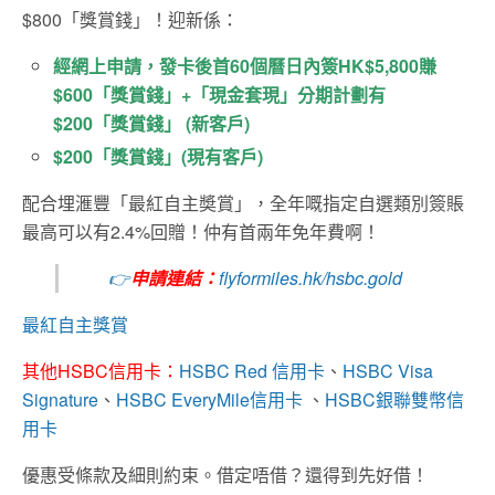
$800「獎賞錢」！迎新係：
經網上申請，發卡後首60個曆日內簽HK$5,800賺
$600「獎賞錢」+「現金套現」分期計劃有
$200「獎賞錢」 (新客戶)
$200「獎賞錢」(現有客戶)
配合埋滙豐「最紅自主奬賞」，全年嘅指定自選類別簽賬
最高可以有2.4%回贈！仲有首兩年免年費啊！
👉
申請連結：
flyformiles.hk/hsbc.gold
最紅自主獎賞
其他HSBC信用卡：
HSBC Red 信用卡
、
HSBC Visa
Signature
、
HSBC EveryMile信用卡
、
HSBC銀聯雙幣信
用卡
優惠受條款及細則約束。借定唔借？還得到先好借！