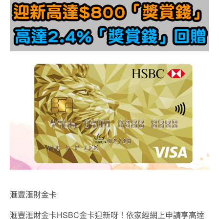
滙豐滙財金卡
滙豐滙財金卡HSBC金卡迎新呀！依家經網上申請享高達