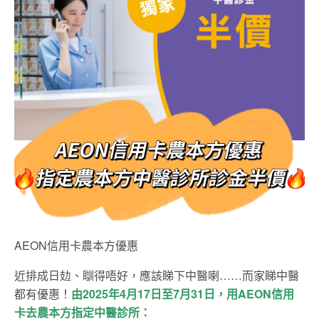
AEON信用卡農本方優惠
近排成日攰、瞓得唔好，應該睇下中醫喇……而家睇中醫
都有優惠！
由
2025
年4月17日至7月
31
日，
用
AEON
信用
卡去農本方
指定
中醫診所
：