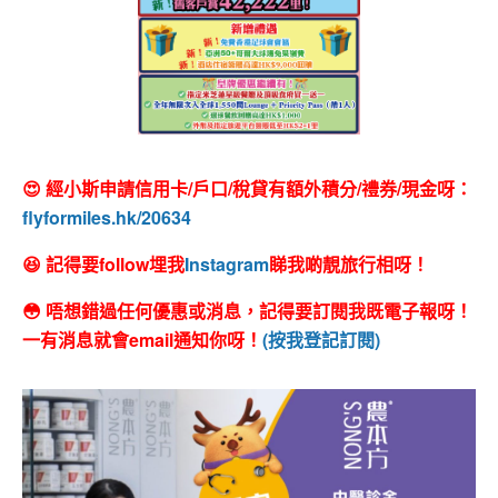
😍 經小斯申請信用卡/戶口/稅貸有額外積分/禮券/現金呀：
flyformiles.hk/20634
😆 記得要follow埋我
Instagram
睇我啲靚旅行相呀！
😳 唔想錯過任何優惠或消息，記得要訂閱我既電子報呀！
一有消息就會email通知你呀！
(按我登記訂閱)