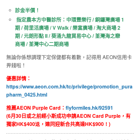
診金半價！
指定農本方中醫診所：中環豐樂行 / 銅鑼灣廣場 1
期 / 荷里活廣場 / V Walk / 樂富廣場 / 淘大商場 2
期 / 元朗形點 II / 葵涌九龍貿易中心 / 荃灣海之戀
商場 / 荃灣中心二期商場
無論你係想調理下定保健都有着數，記得用 AEON信用卡
畀錢啦！
優惠詳情：
https://www.aeon.com.hk/tc/privilege/promotion_pura
pharm_0425.html
推薦
AEON Purple Card：
flyformiles.hk/92591
(
6
月
30
日或之前經小斯
成功申請
AEON Card Purple
，有
獨家
HK$400送
，連同迎新合共高達
HK$900！)