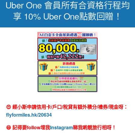
Uber One 會員所有合資格行程均
享 10% Uber One點數回贈！
😍 經小斯申請信用卡/戶口/稅貸有額外積分/禮券/現金呀：
flyformiles.hk/20634
😆 記得要follow埋我
Instagram
睇我啲靚旅行相呀！