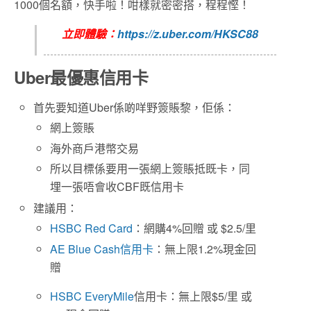
1000個名額，快手啦！咁樣就密密搭，程程慳！
立即體驗：
https://z.uber.com/HKSC88
Uber最優惠信用卡
首先要知道Uber係啲咩野簽賬黎，佢係：
網上簽賬
海外商戶港幣交易
所以目標係要用一張網上簽賬抵既卡，同
埋一張唔會收CBF既信用卡
建議用：
HSBC Red Card
：網購4%回贈 或 $2.5/里
AE Blue Cash信用卡
：無上限1.2%現金回
贈
HSBC EveryMile
信用卡：無上限$5/里 或