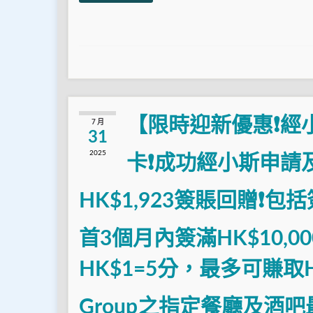
【限時迎新優惠❗經
7 月
31
2025
卡❗成功經小斯申請
HK$1,923簽賬回贈❗包
首3個月內簽滿HK$10,0
HK$1=5分，最多可賺取HK
Group之指定餐廳及酒