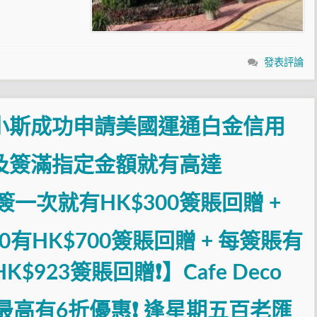
發表評論
小斯成功申請美國運通白金信用
及簽滿指定金額就有高達
括簽一次就有HK$300簽賬回贈 +
00有HK$700簽賬回贈 + 每簽賬有
$923簽賬回贈❗】Cafe Deco
吧最高有6折優惠❗ 逢星期五百老匯