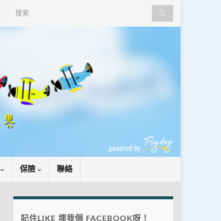
Search for:
識
保險
聯絡
記住LIKE 埋我個 FACEBOOK呀！