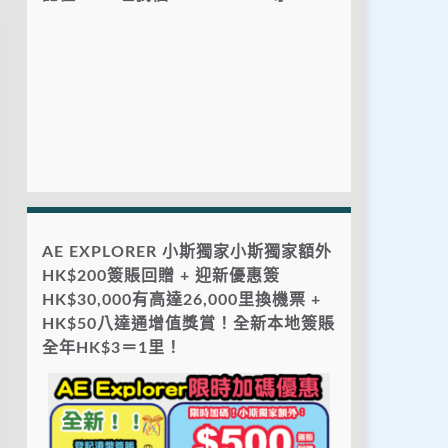
AE EXPLORER 小斯獨家小斯獨家額外
HK$200簽賬回贈 + 迎新優惠簽
HK$30,000有高達26,000里換機票 +
HK$50八達通增值獎賞！全新本地簽賬
全年HK$3＝1里！