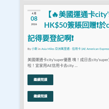
【🔥美國運通卡city’
4 月
08
HK$50簽賬回贈❗於ci
2026
記得要登記啊❗
By
小斯
in
Asia Miles 亞洲萬里通 - 信用卡 (AE American Express
美國運通卡city’super優惠 咦！成日去city’su
啦！宜家用AE信用卡去city …
繼續閱讀
繼續閱讀