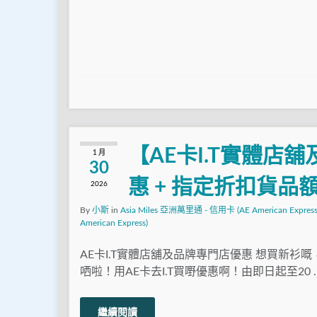
【AE卡I.T實體店
1 月
30
惠 + 指定折扣貨品
2026
By
小斯
in
Asia Miles 亞洲萬里通 - 信用卡 (AE American Express
American Express)
AE卡I.T實體店舖及品牌專門店優惠 想買新衫
哂啦！用AE卡去I.T買嘢優惠啊！由即日起至20 
繼續閱讀