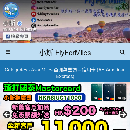
小斯 FlyForMiles
Categories ›
Asia Miles 亞洲萬里通 – 信用卡 (AE American
Express)