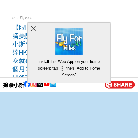
31 7 月, 2025
【限時迎新優惠❗經小斯成功申
請美國運通白金信用卡❗成功經
小斯申請及簽滿指定金額就有高
達HK$1,923簽賬回贈❗包括簽一
次就有HK$300簽賬回贈 + 首3
Install this Web-App on your home
個月內簽滿HK$10,000有
screen: tap
then "Add to Home
HK$700簽賬回贈 + 每簽賬有
Screen"
HK$1=5分，最多可賺取
追蹤小斯
HK$923簽賬回贈❗】Cafe Deco
Group之指定餐廳及酒吧最高有
6折優惠❗ 逢星期五百老匯院線
睇戲買一送一、city’super 97
折、全年指定超市、便利店、油
站簽HK$1就有6美國運通積分❗