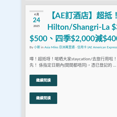
【AE訂酒店】超抵
4 月
24
Hilton/Shangri-L
2025
$500、四季$2,000減$4
By
小斯
in
Asia Miles 亞洲萬里通 - 信用卡 (AE American Express
嘩！超抵呀！啱晒大家staycation/去旅行用
先！ 係指定日期內(間間都唔同)，憑已登記的 …
繼續閱讀
繼續閱讀