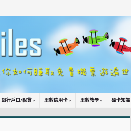
銀行戶口/稅貸
里數信用卡
里數教學
碌卡知