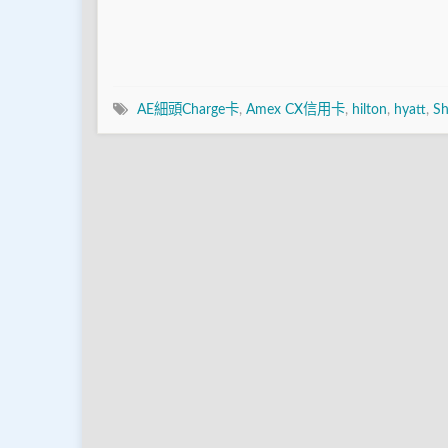
AE細頭Charge卡
,
Amex CX信用卡
,
hilton
,
hyatt
,
Sh