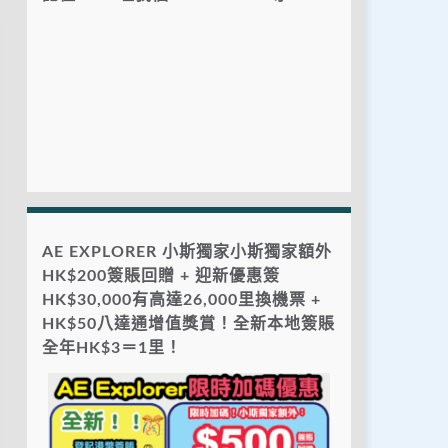
AE EXPLORER 小斯獨家小斯獨家額外
HK$200簽賬回贈 + 迎新優惠簽
HK$30,000有高達26,000里換機票 +
HK$50八達通增值獎賞！全新本地簽賬
全年HK$3＝1里！