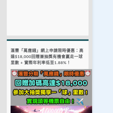
滙豐「萬應錢」網上申請限時優惠：高
達$18,000回贈兼抽獎有機會贏走一球
里數 + 實際年利率低至1.88%！