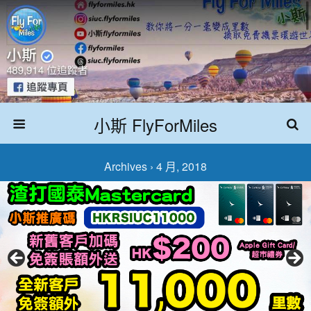
小斯 FlyForMiles
Archives › 4 月, 2018