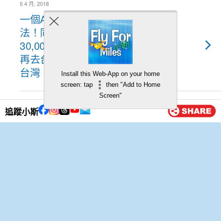
5 4 月, 2018
一個Asia Miles你不知道的換
法！同一個里數換2個旅程！
30,000里可以去完日本隔幾個月
再去台灣！仲可以2萬里換兩轉
台灣！
Install this Web-App on your home
screen: tap
then "Add to Home
Screen"
3 4 月, 2018
追蹤小斯
支付寶過錢俾朋友即賺$1.8至
$88！仲可以賺夠100次 + 老麥
食$25減$10優惠！
2 4 月, 2018
大新信用卡密密簽 ‧ e+賞優
惠！每月簽$5,000就有$200