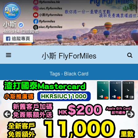
小斯 FlyForMiles
Tags › Black Card