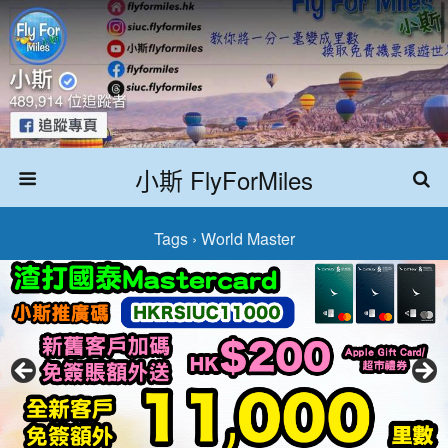
小斯 FlyForMiles
Tags › World Master