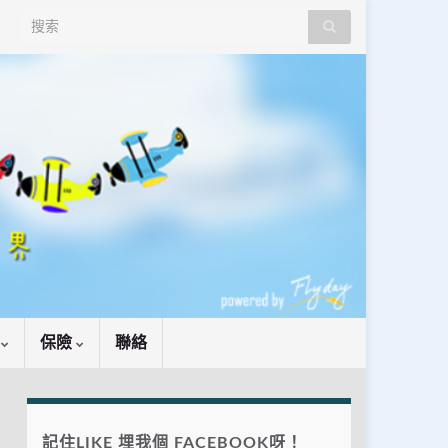
Search for:
識
保險
聯絡
記住LIKE 埋我個 FACEBOOK呀！