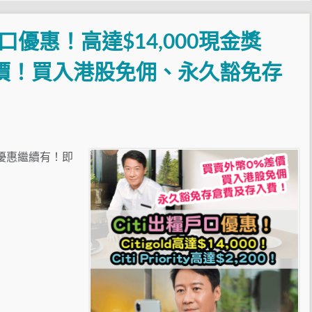
出糧戶口優惠！高達$14,000現金獎
價！買入港股免佣、永久豁免存
及開戶優惠繼續有！即