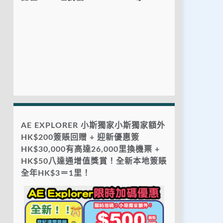
AE EXPLORER 小斯獨家小斯獨家額外
HK$200簽賬回贈 + 迎新優惠簽
HK$30,000有高達26,000里換機票 +
HK$50八達通增值獎賞！全新本地簽賬
全年HK$3＝1里！