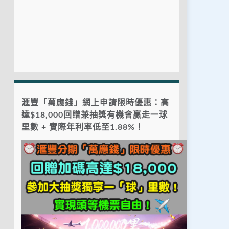
滙豐「萬應錢」網上申請限時優惠：高
達$18,000回贈兼抽獎有機會贏走一球
里數 + 實際年利率低至1.88%！