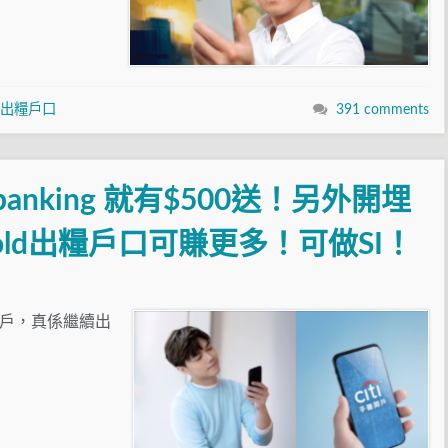
出糧戶口
391 comments
anking 就有$500送！另外開埋
或Citigold出糧戶口可賺更多！可做SI！
推手機開戶，真係繼續出