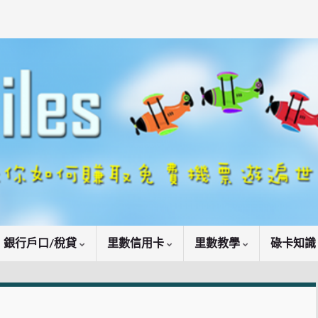
銀行戶口/稅貸
里數信用卡
里數教學
碌卡知