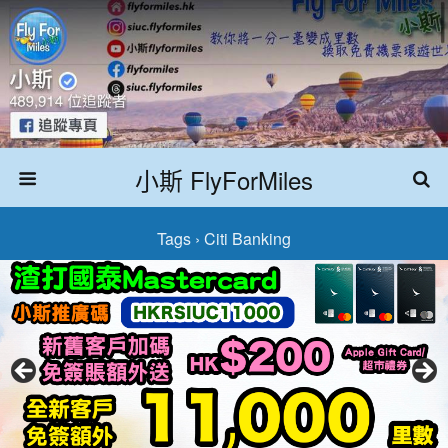
小斯 FlyForMiles
Tags › Citi Banking