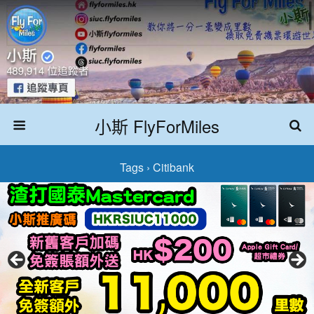
小斯 FlyForMiles
Tags › Citibank