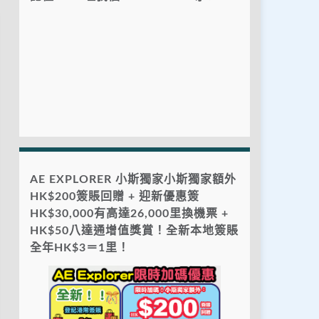
AE EXPLORER 小斯獨家小斯獨家額外
HK$200簽賬回贈 + 迎新優惠簽
HK$30,000有高達26,000里換機票 +
HK$50八達通增值獎賞！全新本地簽賬
全年HK$3＝1里！