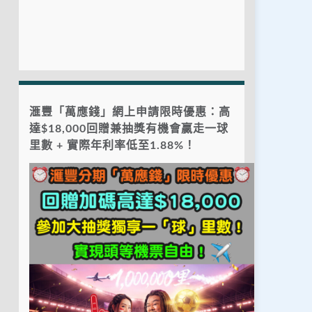
滙豐「萬應錢」網上申請限時優惠：高
達$18,000回贈兼抽獎有機會贏走一球
里數 + 實際年利率低至1.88%！