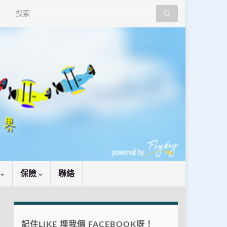
Search for:
識
保險
聯絡
記住LIKE 埋我個 FACEBOOK呀！