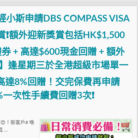
經小斯申請DBS COMPASS VISA
獎賞❗額外迎新獎賞包括HK$1,500
超市禮券 + 高達$600現金回贈 + 額外
🔥】逢星期三於全港超級市場單一
享高達8%回贈！交完保費再申請
享50%一次性手續費回贈3次❗
！新客戶# 喺
 …