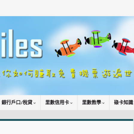
銀行戶口/稅貸
里數信用卡
里數教學
碌卡知