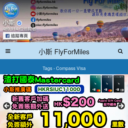
小斯 FlyForMiles
Tags › Compass Visa