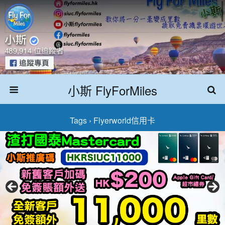
小斯 FlyForMiles
Tags › Flyerworld信用卡