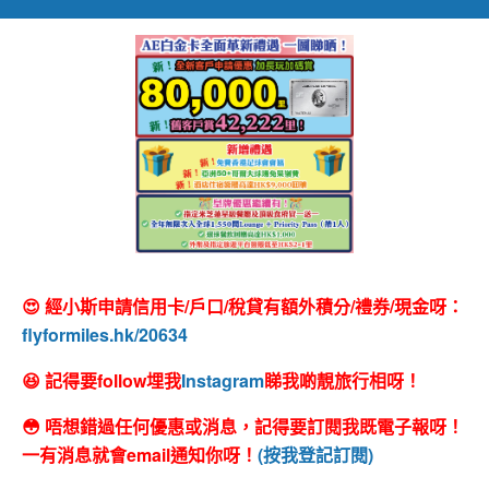
😍 經小斯申請信用卡/戶口/稅貸有額外積分/禮券/現金呀：
flyformiles.hk/20634
😆 記得要follow埋我
Instagram
睇我啲靚旅行相呀！
😳 唔想錯過任何優惠或消息，記得要訂閱我既電子報呀！
一有消息就會email通知你呀！
(按我登記訂閱)