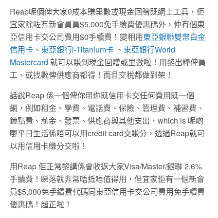
Reap呢個俾大家0成本賺里數或現金回贈既網上工具，佢
宜家除咗有新會員員$5,000免手續費優惠碼外，仲有個東
亞信用卡交公司費用$0手續費！變相用
東亞銀聯雙幣白金
信用卡
、
東亞銀行i-Titanium卡
、
東亞銀行World
Mastercard
就可以賺到現金回贈或里數啦！用黎出糧俾員
工、或找數俾供應商都得！而且交稅都做到架！
話說Reap 係一個俾你用你既信用卡交任何費用既一個
網，例如租金、學費、電話費、保險、管理費、補習費、
鐘點費、薪金、發票、供應商與其他支出，which is 呢啲
嘢平日生活係唔可以用credit card交賺分，透過Reap就可
以用信用卡賺分交啦！
用Reap 佢正常黎講係會收返大家Visa/Master/銀聯 2.6%
手續費！睇落就非常唔抵唔值得用，但宜家佢有一個新會
員$5,000免手續費代碼同東亞信用卡交公司費用免手續費
優惠碼！超正啦！