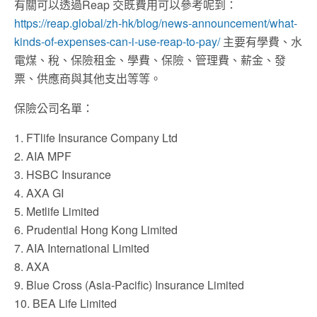
有關可以透過Reap 交既費用可以參考呢到：
https://reap.global/zh-hk/blog/news-announcement/what-
kinds-of-expenses-can-i-use-reap-to-pay/
主要有學費、水
電煤、稅、保險租金、學費、保險、管理費、薪金、發
票、供應商與其他支出等等。
保險公司名單：
1. FTlife Insurance Company Ltd
2. AIA MPF
3. HSBC Insurance
4. AXA GI
5. Metlife Limited
6. Prudential Hong Kong Limited
7. AIA International Limited
8. AXA
9. Blue Cross (Asia-Pacific) Insurance Limited
10. BEA Life Limited