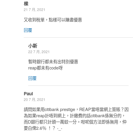
樑
21 7 月, 2021
又收到稅單，點樣可以賺盡優惠
回覆
小斯
22 7 月, 2021
暫時銀行都未有出特別優惠
reap都未有code呀
回覆
Paul
20 7 月, 2021
請問如果用citibank prestige，REAP當唔當網上簽賬？因
為如果reap計唔到網上，計繳費的話citibank係無分的，
而D銀行都只計頭一萬蚊一分。咁呢個方法即係無用，仲
要白俾2.6％ ！？ -_-