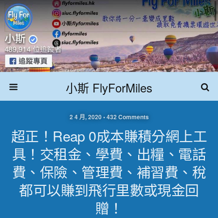
小斯 FlyForMiles
2 4 月, 2020 • 432 Comments
超正！Reap 0成本賺積分網上工
具！交租金、學費、出糧、電話
費、保險、管理費、補習費、稅
都可以賺到飛行里數或現金回
贈！