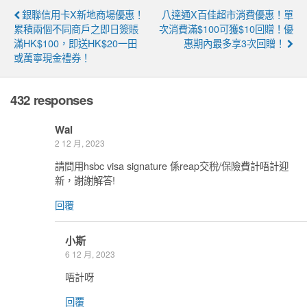
銀聯信用卡x新地商場優惠！
八達通x百佳超市消費優惠！單
累積兩個不同商戶之即日簽賬
次消費滿$100可獲$10回贈！優
滿HK$100，即送HK$20一田
惠期內最多享3次回贈！
或萬寧現金禮券！
432 responses
Wai
2 12 月, 2023
請問用hsbc visa signature 係reap交稅/保險費計唔計迎
新，謝謝解答!
回覆
小斯
6 12 月, 2023
唔計呀
回覆