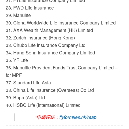
27. FTLife Insurance Company Limited
28. FWD Life Insurance
29. Manulife
30. Cigna Worldwide Life Insurance Company Limited
31. AXA Wealth Management (HK) Limited
32. Zurich Insurance (Hong Kong)
33. Chubb Life Insurance Company Ltd
34. Hang Seng Insurance Company Limited
35. YF Life
36. Manulife Provident Funds Trust Company Limited –
for MPF
37. Standard Life Asia
38. China Life Insurance (Overseas) Co.Ltd
39. Bupa (Asia) Ltd
40. HSBC Life (International) Limited
申請連結：
flyformiles.hk/reap