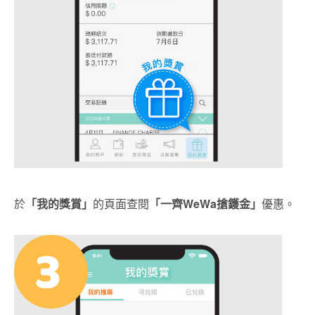
於
「我的獎賞」
的頁面查閱
「一齊
WeWa搶鑊金」
優惠。