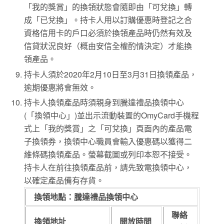
「我的獎賞」的換領狀態會隨即由「可兌換」轉
成「已兌換」。持卡人用以訂購優惠時登記之合
資格信用卡的戶口必須於換領產品時仍然有效及
信貸狀況良好（概由安信全權酌情決定）才能換
領產品。
持卡人須於2020年2月10日至3月31日換領產品，
逾期優惠將會無效。
持卡人換領產品時須親身到騰達禮品換領中心
(「換領中心」)並出示流動裝置的OmyCard手機程
式上「我的獎賞」之「可兌換」頁面內的產品電
子換領券，換領中心職員會輸入優惠碼以獲得二
維條碼換領產品。螢幕截圖或列印本恕不接受。
持卡人在前往換領產品前，請先致電換領中心，
以確定產品備有存貨。
換領地點：騰達禮品換領中心
聯絡
換領地址
開放時間