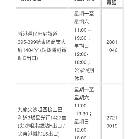
電話
星期一至
星期六
11:00 –
香港灣仔軒尼詩道
19:30；
395-399號東區商業大
2881
星期日
廈1404室 (銅鑼灣港鐵
1046
12:00-
站C出口)
18:00；
公眾假期
休息
星期一至
星期六
11:00
九龍尖沙咀西梳士巴
-19:30；
利道3號星光行1427室
2721
星期日
(尖沙咀港鐵站F出口 /
0019
12:00-
尖東港鐵站L6出口)
18:00；