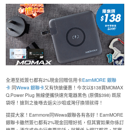
全港至抵簽乜都有2%現金回贈信用卡
EarnMORE 銀聯
卡
同
Wewa 銀聯卡
又有快搶優惠！今次以$138買MOMAX
Q.Power Plug 無線便攜快速充電器黑色 (原價$398) 既尿
袋呀！搶到之後喺去返尖沙咀或灣仔換領就得！
提提大家！Earnmore同Wewa銀聯各有各好！EarnMORE
銀聯卡雖然簽乜都有2%現金回贈好抵，但其實如果你係訂
機票、酒店或自由行套票的話，就算係上網訂都得，其實