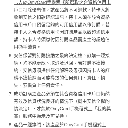
卡人於OmyCard手機程式所選取之合資格信用卡
戶口扣除優惠價，該產品將不可退款
，持卡人將
收到安信之扣款確認短訊。持卡人須在該合資格
信用卡戶口預留足夠的可用信用額以作訂購，若
持卡人之合資格信用卡因訂購產品以致超逾信用
額，持卡人將須繳付因訂購產品而產生的超逾信
用額手續費。
安信保留對訂購接納之最終決定權。訂購一經接
納，均不能更改、取消及退回。若訂購不獲接
納，安信毋須提供任何解釋及毋須因持卡人的訂
購不獲接納而可能導致的任何費用、責任、損
失、索償負上任何責任。
成功訂購之產品必須在其合資格信用卡戶口仍然
有效及信貸狀況良好的情況下（概由安信全權酌
情決定），才能於OmyCard手機程式上「我的獎
賞」服務中顯示及可兌換。
產品一經換領，該產品於OmyCard手機程式上