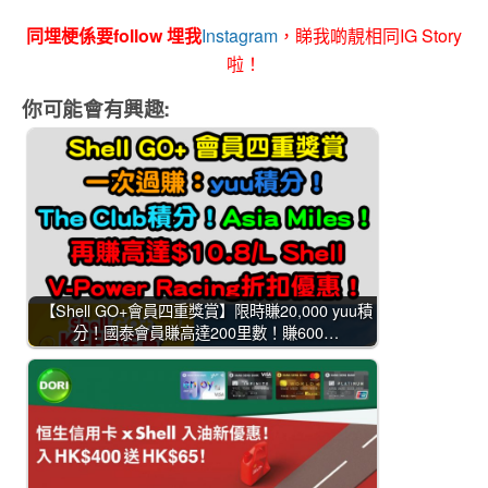
同埋梗係要follow 埋我
Instagram
，睇我啲靚相同IG Story
啦！
你可能會有興趣:
【Shell GO+會員四重獎賞】限時賺20,000 yuu積
分！國泰會員賺高達200里數！賺600…