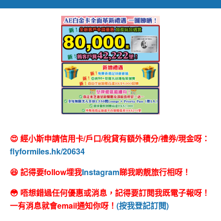
😍 經小斯申請信用卡/戶口/稅貸有額外積分/禮券/現金呀：
flyformiles.hk/20634
😆 記得要follow埋我
Instagram
睇我啲靚旅行相呀！
😳 唔想錯過任何優惠或消息，記得要訂閱我既電子報呀！
一有消息就會email通知你呀！
(按我登記訂閱)