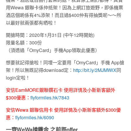
用Wewa 銀聯卡係仲抵架！因為上網訂旅遊野，即係機票
酒店個啲係有4%添架！而且過$400仲有得抽獎呢～～所
以最好就兩張都有晒啦！
開搶時間：2020年1月31日 (中午12時開始)
限量名額：300份
（須透過「OmyCard」手機App領取此優惠）
想要就記得搶啦！同埋一定要用「OmyCard」手機 App搶
架！所以無既記得download定：
http://bit.ly/2MJMWiX
同
login定啦！
安信EarnMORE銀聯鑽石卡 使用詳情及小斯新客額外
$300優惠：
flyformiles.hk/7843
安信Wewa 銀聯信用卡 使用詳情及小斯新客額外$300優
惠：
flyformiles.hk/6090
一齊WeWa搶鑊金 之前既offer