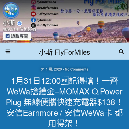
小斯 FlyForMiles
31 1 月, 2020 • No Comments
1月31日12:00記得搶！一齊
WeWa搶鑊金–MOMAX Q.Power
Plug 無線便攜快速充電器$138！
安信Earnmore / 安信WeWa卡 都
用得架！