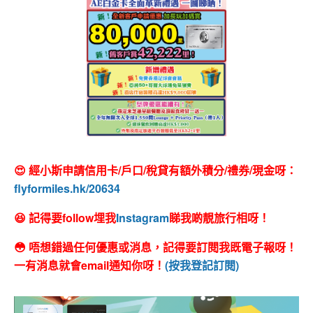
😍 經小斯申請信用卡/戶口/稅貸有額外積分/禮券/現金呀：
flyformiles.hk/20634
😆 記得要follow埋我
Instagram
睇我啲靚旅行相呀！
😳 唔想錯過任何優惠或消息，記得要訂閱我既電子報呀！
一有消息就會email通知你呀！
(按我登記訂閱)