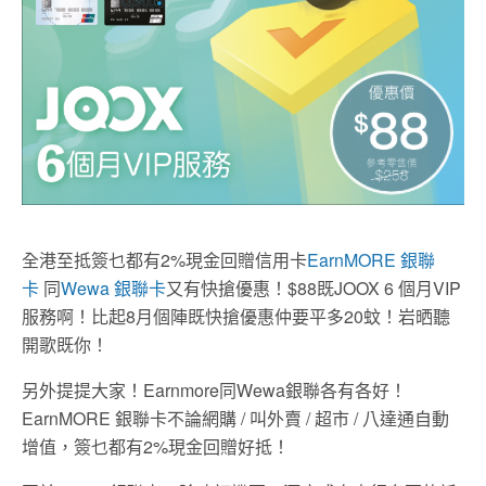
全港至抵簽乜都有2%現金回贈信用卡
EarnMORE 銀聯
卡
同
Wewa 銀聯卡
又有快搶優惠！$88既JOOX 6 個月VIP
服務啊！比起8月個陣既快搶優惠仲要平多20蚊！岩晒聽
開歌既你！
另外提提大家！Earnmore同Wewa銀聯各有各好！
EarnMORE 銀聯卡不論網購 / 叫外賣 / 超市 / 八達通自動
增值，簽乜都有2%現金回贈好抵！