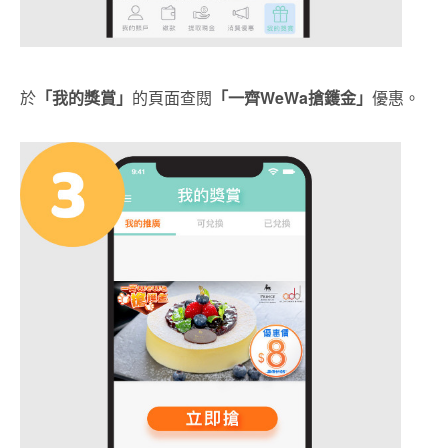
於
「我的獎賞」
的頁面查閱
「一齊
WeWa搶鑊金」
優惠。