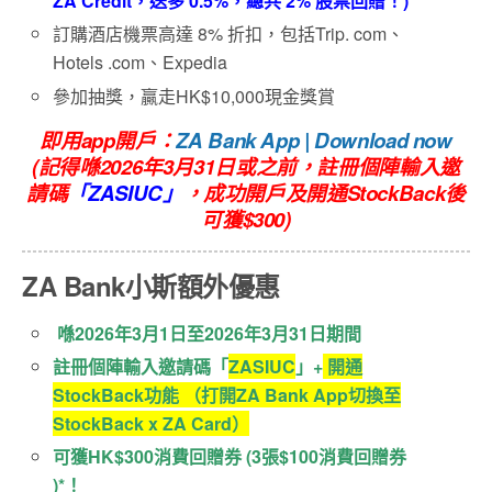
ZA Credit，送多 0.5%，總共 2% 股票回贈！)
訂購酒店機票高達 8% 折扣，包括Trip. com、
Hotels .com、Expedia
參加抽獎，贏走HK$10,000現金獎賞
即用app開戶：
ZA Bank App | Download now
(記得喺2026年3月31日或之前，註冊個陣輸入邀
請碼
「
ZASIUC
」
，
成功開戶及開通StockBack後
可獲$300
)
ZA Bank
小斯額外優惠
喺2026
年3
月1
日
至
2026
年3
月31
日期間
註冊個陣輸入邀請碼「
ZASIUC
」+
開通
StockBack功能 （打開ZA Bank App切換至
StockBack x ZA Card）
可獲HK$300
消費回贈券 (3
張$100
消費回贈券
)*
！