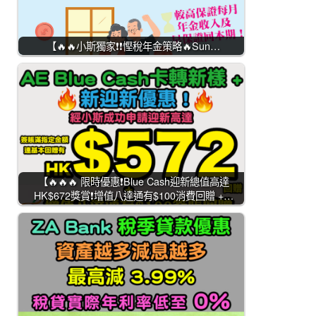
【🔥🔥小斯獨家❗❗慳稅年金策略🔥Sun…
【🔥🔥🔥 限時優惠❗Blue Cash迎新總值高達
HK$672獎賞❗增值八達通有$100消費回贈 +…