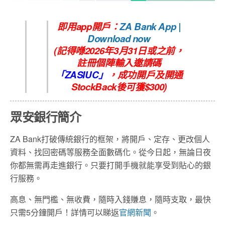
即用app開戶：
ZA Bank App |
Download now
(記得喺2026年3月31日或之前，
註冊個陣輸入邀請碼
「
ZASIUC
」
，
成功開戶及開通
StockBack後可獲$300
)
眾安銀行簡介
ZA Bank打破傳統銀行的框架，將開戶、定存、更改個人
資料、找回密碼等服務全面數碼化。從今日起，無論日夜
你都無需再走進銀行。只要打開手機就能享受到貼心的銀
行服務。
高息、無門檻、無收費，隨時入錢賺息，隨時支取，最快
只需5分鐘開戶！詳情可以睇返
官網新聞
。