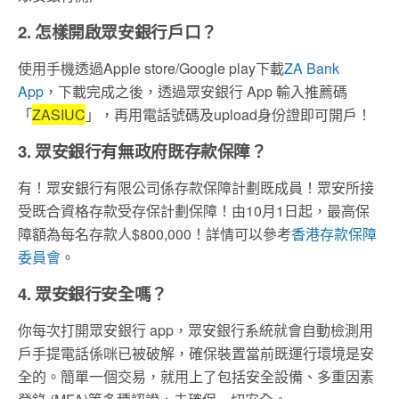
2. 怎樣開啟眾安銀行戶口？
使用手機透過Apple store/Google play下載
ZA Bank
App
，下載完成之後，透過眾安銀行 App 輸入推薦碼
「
ZASIUC
」，再用電話號碼及upload身份證即可開戶！
3. 眾安銀行有無政府既存款保障？
有！眾安銀行有限公司係存款保障計劃既成員！
眾安所接
受既合資格存款受存保計劃保障！由10月1日起，
最高保
障額為每名存款人$800,000！詳情可以參考
香港存款
保障
委員會
。
4. 眾安銀行安全嗎？
你每次打開眾安銀行 app，眾安銀行系統就會自動檢測用
戶手提電話係咪已被破解，確保裝置當前既運行環境是安
全的。簡單一個交易，就用上了包括安全設備、多重因素