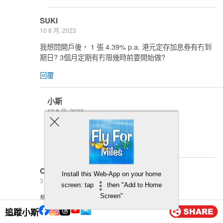
SUKI
10 8 月, 2023
我想問開戶後， 1 張 4.39% p.a. 港元定存加息券有冇到
期日? 3個月定期有冇限幾時前要開始做?
回覆
小斯
12 8 月, 2023
有到期日啊 張券會寫
回覆
Charles
Install this Web-App on your home
3 6 月, 2023
screen: tap
then "Add to Home
想問下ZA Bank有冇得用FPS ID登記FPS?
Screen"
追蹤小斯
回覆