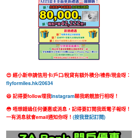
😍 經小斯申請信用卡/戶口/稅貸有額外積分/禮券/現金呀：
flyformiles.hk/20634
😆 記得要follow埋我
Instagram
睇我啲靚旅行相呀！
😳 唔想錯過任何優惠或消息，記得要訂閱我既電子報呀！
一有消息就會email通知你呀！
(按我登記訂閱)