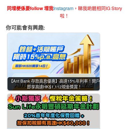
同埋梗係要follow 埋我
Instagram
，睇我啲靚相同IG Story
啦！
你可能會有興趣:
【Ant Bank 存款高息優惠】高達15%年利率！開戶
即享高達HK$1,112現金獎賞！