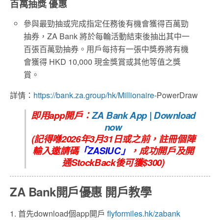
百萬抽獎 優惠
參與最勁抽或完成指定任務後有機會獲得百萬勁
抽券，ZA Bank 將於每輪活動結束後抽出其中一
百張百萬勁抽券。用戶每持有一張中獎券將有機
會獲得 HKD 10,000 現金獎賞或其他等值之獎
賞。
詳情：
https://bank.za.group/hk/Millionaire
-PowerDraw
即用app開戶：
ZA Bank App | Download
now
(記得喺2026年3月31日或之前，註冊個陣
輸入邀請碼
「
ZASIUC
」
，
成功開戶及開
通StockBack後可獲$300
)
ZA Bank開戶優惠 開戶教學
1. 首先download個app開戶
flyformiles.hk/zabank