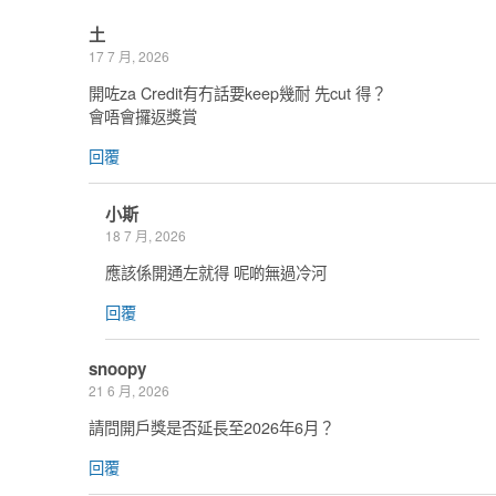
土
17 7 月, 2026
開咗za Credit有冇話要keep幾耐 先cut 得？
會唔會攞返獎賞
回覆
小斯
18 7 月, 2026
應該係開通左就得 呢啲無過冷河
回覆
snoopy
21 6 月, 2026
請問開戶獎是否延長至2026年6月？
回覆