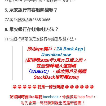
登錄 (MFA)等多種認證，去確保一切安全。
5. 眾安銀行有客服熱線嗎？
ZA客戶服務熱線3665 3665
6. 眾安銀行存錢/取錢方法？
FPS/銀行轉賬係眾安銀行存錢及取錢方法。
即用app開戶：
ZA Bank App |
Download now
(記得喺2026年3月31日或之前，
註冊個陣輸入邀請碼
「
ZASIUC
」
，
成功開戶及開通
StockBack後可獲$300
)
😀 😀 😀 😀 😀 我是一條分隔線 😀 😀 😀 😀 😀 😀
記得同時要like埋我
facebook
，仲要撳埋”see first”，
咁先會第一時間睇到我出既最新優惠！