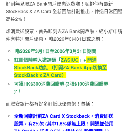
好耐無見嘅ZA Bank開戶優惠返黎啦！呢排仲有最新
StockBack X ZA Card 全新回贈計劃推出，仲送日常回贈
高達2%！
想消費送股票，首先即刻去ZA Bank開戶啦，經小斯申請
仲有特別開戶優惠， 喺2026年3月31日或之前：
喺2026
年3
月1
日
至
2026
年3
月31
日期間
註冊個陣輸入邀請碼「
ZASIUC
」+
開通
StockBack功能 （打開ZA Bank App切換至
StockBack x ZA Card）
可獲HK$300
消費回贈券 (3
張$100
消費回贈券
)*
！
而眾安銀行都有好多好抵既優惠架！包括：
全新回贈計劃ZA Card X Stockback，消費即送
股票，有2%架 (其中1.5%係無上限！開通並使用